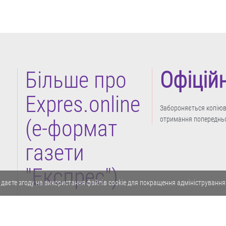
Більше про
Офіцій
Expres.online
Забороняється копіюва
отримання попередньо
(e-формат
газети
"Експрес")
 даєте згоду на використання файлів cookie для покращення адміністрування
Політика конфіденційності
Реклама