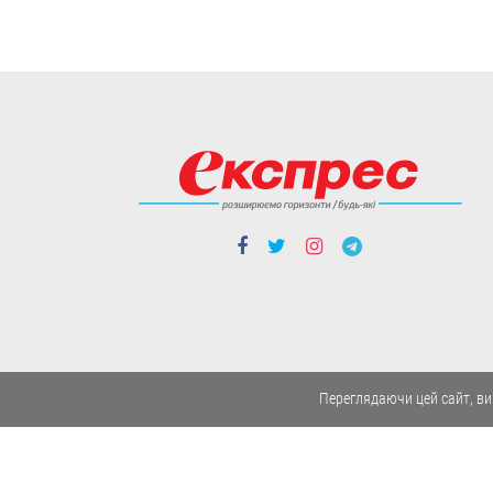
Люди і проблеми
Дуже агресивний цап: після нападу
сусідського козла селянин
опинився у лікарні
А власниця рогатого - на лаві
підсудних.
Переглядаючи цей сайт, ви
03.08
Люди і проблеми