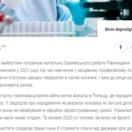
Фото depositp
++
A
м майбутнім чоловіком жителька Сарненського району Рівненщини
милася у 2021 році під час навчання у місцевому професійному ліц
чні стосунки швидко переросли в палке кохання. І вже до кінця р
проживати разом.
очатку повномасштабної війни жінка виїхала в Польщу, де народил
а. У свідоцтві про народження не вказала чоловіка як батька дити
и вони не перебували в офіційно зареєстрованому шлюбі. Узаконит
и мали намір згодом. Та восени 2023-го чоловік загинув на фронті
истити спадкові права сина й отримати пільги від держави для ди