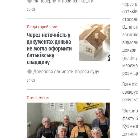
Як повернути позичені кошти.
через в
05.08
батьків
стосовн
Однак н
Люди і проблеми
Через неточність у
загибло
документах донька
відмови
не могла оформити
докази 
батьківську
(де фіг
спадщину
мережа
Довелося оббивати пороги суду.
розміще
04.08
Вже піс
свекрус
Cтиль життя
результ
“Законо
факту б
Кузменк
дитини 