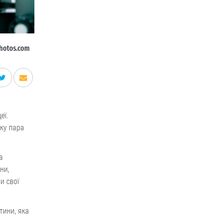
hotos.com
еї.
оку пара
а
ни,
и свої
.
тини, яка