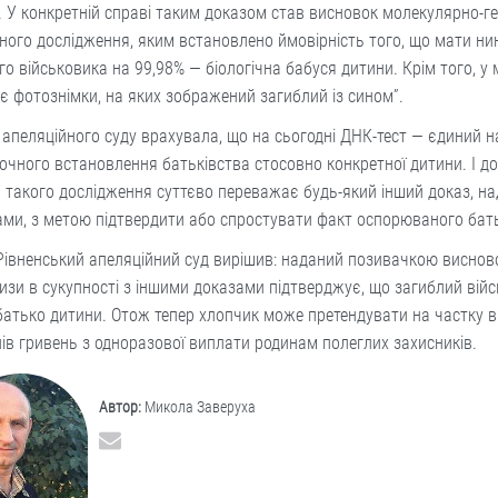
. У конкретній справі таким доказом став висновок молекулярно-г
ного дослідження, яким встановлено ймовірність того, що мати нин
го військовика на 99,98% — біологічна бабуся дитини. Крім того, у 
є фотознімки, на яких зображений загиблий із сином”.
 апеляційного суду врахувала, що на сьогодні ДНК-тест — єдиний 
очного встановлення батьківства стосовно конкретної дитини. І д
ь такого дослідження суттєво переважає будь-який інший доказ, н
ми, з метою підтвердити або спростувати факт оспорюваного бат
Рівненський апеляційний суд вирішив: наданий позивачкою виснов
изи в сукупності з іншими доказами підтверджує, що загиблий вій
батько дитини. Отож тепер хлопчик може претендувати на частку в
ів гривень з одноразової виплати родинам полеглих захисників.
Автор:
Микола Заверуха