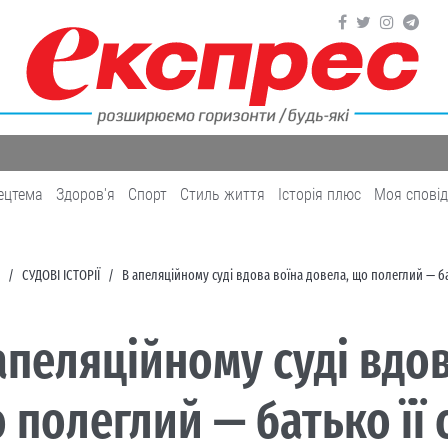
ецтема
Здоров'я
Cпорт
Cтиль життя
Історія плюс
Моя спові
СУДОВІ ІСТОРІЇ
В апеляційному суді вдова воїна довела, що полеглий — ба
апеляційному суді вдов
 полеглий — батько її 