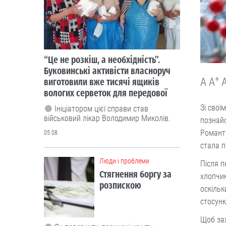
“Це не розкіш, а необхідність”.
Буковинські активісти власноруч
+
A
A
виготовили вже тисячі ящиків
вологих серветок для передової
Зі свої
Ініціатором цієї справи став
військовий лікар Володимир Миколів.
познайо
Романти
05.08
стала 
Люди і проблеми
Після п
Стягнення боргу за
хлопчик
розпискою
оскільк
стосунк
Щоб зах