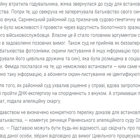
ійну втратила годувальника, жінка звернулася до суду для встано
ства. Попри те, що свекруха не заперечувала батьківство свого си
о внука, Сарненський районний суд призначив судово-генетичну е
е було можливості її провести через відсутність біологічного зразк
го військовослужбовця. Власне це й стало головним аргументом с
 в задоволенні позовних вимог. Також суд не прийняв як беззапер
батьківства фотознімки, скрини листування й іншу інформацію про
урували його цивільна дружина та син), яка була розміщена в соці
х. Феміда послалася на те, що неможливо встановити — ким саме 
но таку інформацію, а абоненти скрин-листування не ідентифікую
ля того, як районний суд ухвалив рішення у справі, вдова запропо
і пройти ДНК-експертизу на спорідненість з внуком. А отримавши 
ат, подала апеляційну скаргу.
давством не визначено конкретного переліку доказів для встанов
атьківства, — коментує речниця Рівненського апеляційного суду О
о. — Підставою можуть бути будь-які відомості, що свідчать про 
від даної особи, зібрані відповідно до вимог Цивільного процесуал