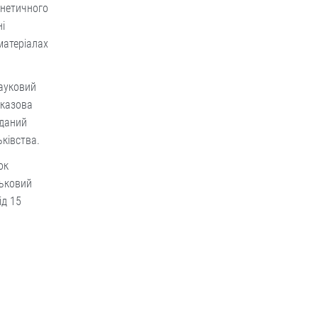
енетичного
і
матеріалах
науковий
оказова
аданий
ьківства.
ок
ськовий
ід 15