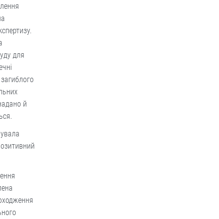
влення
на
кспертизу.
а
уду для
ечні
 загиблого
альних
надано й
ться.
нувала
позитивний
лення
лена
походження
ьного