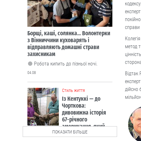
кодексу
експерт
покійно
справи 
Борщі, каші, солянка... Волонтерки
Колегія
з Вінниччини куховарять і
відправляють домашні страви
метод т
захисникам
цінніст
сторона
Робота кипить до пізньої ночі.
04.08
Відтак 
експерт
дійсно 
Cтиль життя
мільйон
Із Кентуккі — до
Чорткова:
дивовижна історія
67-річного
американця, який
ПОКАЗАТИ БІЛЬШЕ
допомагає ЗСУ