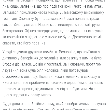
Комбат на засіданні повідомив, що перебував на посаді менше
як місяць. Запевнив, що про події тієї ночі нічого не пам’ятає.
Отямився приблизно через місяць у Львівському військовому
госпіталі. Спочатку був паралізований, далі почав потрохи
самостійно рухатися. Наразі має інвалідність третьої групи
безстроково. Офіцер стверджував, що романтичних стосунків
та конфліктів з підлеглою у нього не було. Достеменно не міг
сказати, хто його поранив.
У суді свідчила дружина комбата. Розповіла, що приїхала з
дитиною у Запоріжжя до чоловіка, але зв’язку з ним не було.
Згодом дізналася, що він у госпіталі. За її словами, протягом
лікування вона була біля чоловіка, який потребував
стороннього догляду. Після виписки з медичного закладу в
нього почалися проблеми із психічним здоров’ям, став часто
проявляти агресію, відмовляється від своєї дитини. На тлі
цього подружжя розлучилося.
Судді дали слово й військовому, який з побратимами врятував
комбата від неминучої смерті. Опівдні вони їхали з селища