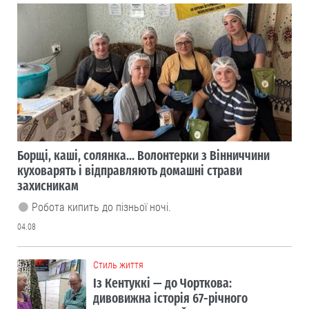
Борщі, каші, солянка... Волонтерки з Вінниччини
куховарять і відправляють домашні страви
захисникам
Робота кипить до пізньої ночі.
04.08
Cтиль життя
Із Кентуккі — до Чорткова:
дивовижна історія 67-річного