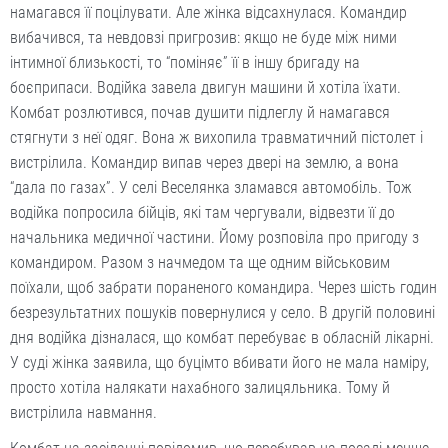
намагався її поцілувати. Але жінка відсахнулася. Командир
вибачився, та невдовзі пригрозив: якщо не буде між ними
інтимної близькості, то “поміняє” її в іншу бригаду на
боєприпаси. Водійка завела двигун машини й хотіла їхати.
Комбат розлютився, почав душити підлеглу й намагався
стягнути з неї одяг. Вона ж вихопила травматичний пістолет і
вистрілила. Командир випав через двері на землю, а вона
“дала по газах”. У селі Веселянка зламався автомобіль. Тож
водійка попросила бійців, які там чергували, відвезти її до
начальника медичної частини. Йому розповіла про пригоду з
командиром. Разом з начмедом та ще одним військовим
поїхали, щоб забрати пораненого командира. Через шість годин
безрезультатних пошуків повернулися у село. В другій половині
дня водійка дізналася, що комбат перебуває в обласній лікарні.
У суді жінка заявила, що буцімто вбивати його не мала наміру,
просто хотіла налякати нахабного залицяльника. Тому й
вистрілила навмання.