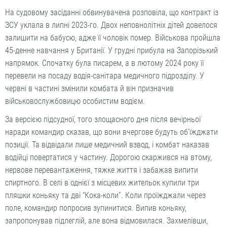
На судовому засіданні обвинувачена розповіла, що контракт із
ЗСУ уклала в липні 2023-го. Двох неповнолітніх дітей довелося
залишити на бабусю, адже її чоловік помер. Військова пройшла
45-денне навчання у Британії. У грудні прибула на Запорізький
напрямок. Спочатку була писарем, а в лютому 2024 року її
перевели на посаду водія-санітара медичного підрозділу. У
червні в частині змінили комбата й він призначив
військовослужбовицю особистим водієм.
За версією підсудної, того злощасного дня після вечірньої
наради командир сказав, що вони вчергове будуть об’їжджати
позиції. Та відвідали лише медичний взвод, і комбат наказав
водійці повертатися у частину. Дорогою скаржився на втому,
нервове перевантаження, тяжке життя і забажав випити
спиртного. В селі в однієї з місцевих жительок купили три
пляшки коньяку та дві “Кока-коли”. Коли проїжджали через
поле, командир попросив зупинитися. Випив коньяку,
запропонував підлеглій, але вона відмовилася. Захмелівши,