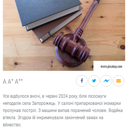
Фото pixabay.com
+
++
A
A
A
Усе відбулося вночі, в червні 2024 року, біля лісосмуги
неподалік села Запорожець. У салоні припаркованої іномарки
пролунав постріл. З машини випав поранений чоловік. Водійка
втекла. Згодом їй інкримінували закінчений замах на
вбивство.