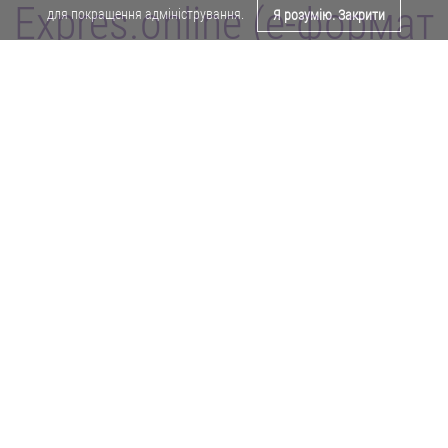
Expres.online (e-формат
для покращення адміністрування.
Я розумію. Закрити
газети "Експрес")
Поділитися у Facebook
Політика конфіденційності
Реклама
Карта сайту
Офіційне повідомлення
Забороняється копіювати будь-які матеріали е-формату газети "Експрес"
без отримання попереднього письмового дозволу редакції.
Авторські права ⓒ 2019. Всі права
захищені