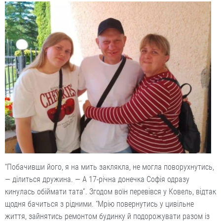
“Побачивши його, я на мить заклякла, не могла поворухнутись,
— ділиться дружина. — А 17-річна донечка Софія одразу
кинулась обіймати тата”. Згодом воїн перевівся у Ковель, відтак
щодня бачиться з рідними. “Мрію повернутись у цивільне
життя, зайнятись ремонтом будинку й подорожувати разом із