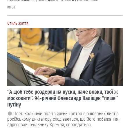
08.08
Cтиль життя
“А щоб тебе роздерли на куски, наче вовки, твої ж
московити”. 94-річний Олександр Каліщук “пише”
Путіну
Поет, колишній політв'язень і автор віршованих листів
російському диктатору сподівається, що його побажання,
адресовані очільнику Кремля, справдяться.