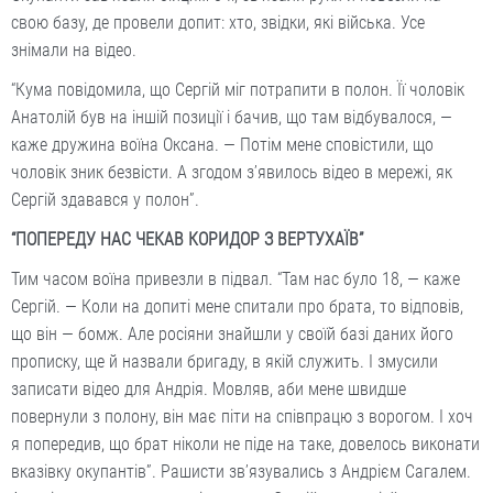
свою базу, де провели допит: хто, звідки, які війська. Усе
знімали на відео.
“Кума повідомила, що Сергій міг потрапити в полон. Її чоловік
Анатолій був на іншій позиції і бачив, що там відбувалося, —
каже дружина воїна Оксана. — Потім мене сповістили, що
чоловік зник безвісти. А згодом з’явилось відео в мережі, як
Сергій здавався у полон”.
“ПОПЕРЕДУ НАС ЧЕКАВ КОРИДОР З ВЕРТУХАЇВ”
Тим часом воїна привезли в підвал. “Там нас було 18, — каже
Сергій. — Коли на допиті мене спитали про брата, то відповів,
що він — бомж. Але росіяни знайшли у своїй базі даних його
прописку, ще й назвали бригаду, в якій служить. І змусили
записати відео для Андрія. Мовляв, аби мене швидше
повернули з полону, він має піти на співпрацю з ворогом. І хоч
я попередив, що брат ніколи не піде на таке, довелось виконати
вказівку окупантів”. Рашисти зв’язувались з Андрієм Сагалем.