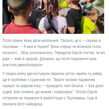
Після обміну йому дали мобільний. “Оксано, це я, — сказав зі
сльозами. — Я вже в Україні!” Вона спершу не впізнала голос
коханого... Обоє розплакались. Передусім Сергій спитав, чи всі
рідні — живі й здорові. Дізнався, що після поранення кума
Анатолія демобілізували.
У лікарні воїну діагностували перелом кісток черепа та ребер,
ще й проблеми з судинами ніг. “Звідти чоловік подзвонив
нарешті по відеозв’язку, — провадить пані Оксана. — Був дуже
худий. Але головне, що вижив і повернувся”. Опісля Сергій
потрапив на лікування й реабілітацію у Трускавець, туди й
приїхали його найрідніші.