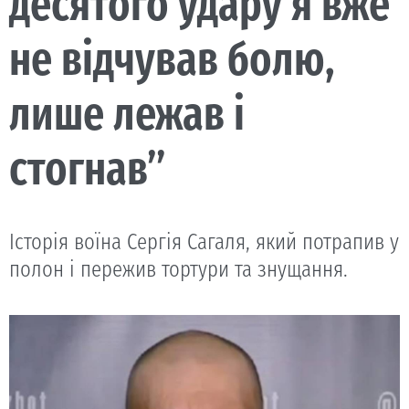
десятого удару я вже
не відчував болю,
лише лежав і
стогнав”
Історія воїна Сергія Сагаля, який потрапив у
полон і пережив тортури та знущання.