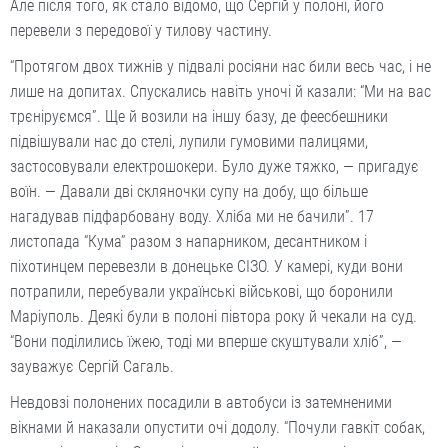
Але після того, як стало відомо, що Сергій у полоні, його
перевели з передової у тилову частину.
“Протягом двох тижнів у підвалі росіяни нас били весь час, і не
лише на допитах. Спускались навіть уночі й казали: “Ми на вас
трєніруємся”. Ще й возили на іншу базу, де феесбешники
підвішували нас до стелі, лупили гумовими палицями,
застосовували електрошокери. Було дуже тяжко, — пригадує
воїн. — Давали дві скляночки супу на добу, що більше
нагадував підфарбовану воду. Хліба ми не бачили”. 17
листопада “Кума” разом з напарником, десантником і
піхотинцем перевезли в донецьке СІЗО. У камері, куди вони
потрапили, перебували українські військові, що боронили
Маріуполь. Деякі були в полоні півтора року й чекали на суд.
“Вони поділились їжею, тоді ми вперше скуштували хліб”, —
зауважує Сергій Сагаль.
Невдовзі полонених посадили в автобуси із затемненими
вікнами й наказали опустити очі додолу. “Почули гавкіт собак,