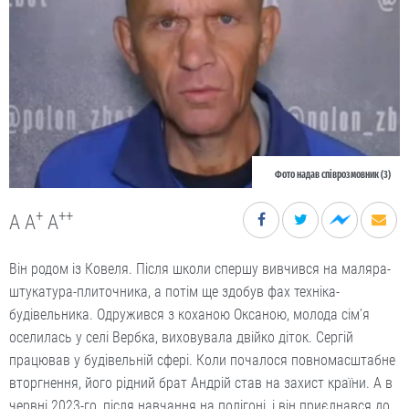
Фото надав співрозмовник (3)
+
++
A
A
A
Він родом із Ковеля. Після школи спершу вивчився на маляра-
штукатура-плиточника, а потім ще здобув фах техніка-
будівельника. Одружився з коханою Оксаною, молода сім’я
оселилась у селі Вербка, виховувала двійко діток. Сергій
працював у будівельній сфері. Коли почалося повномасштабне
вторгнення, його рідний брат Андрій став на захист країни. А в
червні 2023-го, після навчання на полігоні, і він приєднався до