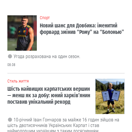
Cпорт
Новий шанс для Довбика: іменитий
форвард змінив “Рому” на “Болонью”
Угода розрахована на один сезон.
08.08
Cтиль життя
Шість найвищих карпатських вершин
— менш як за добу: юний харків’янин
поставив унікальний рекорд
10-річний Іван Гончаров за майже 16 годин зійшов на
шість двотисячників Українських Карпат і став
наймолодшим українцем з таким досягненням.