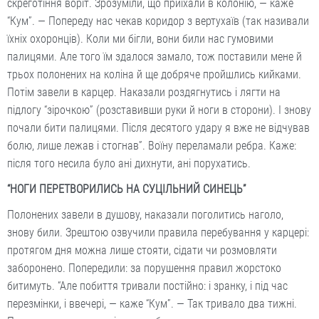
скреготіння воріт. Зрозуміли, що приїхали в колонію, — каже
“Кум”. — Попереду нас чекав коридор з вертухаїв (так називали
їхніх охоронців). Коли ми бігли, вони били нас гумовими
палицями. Але того їм здалося замало, тож поставили мене й
трьох полонених на коліна й ще добряче пройшлись кийками.
Потім завели в карцер. Наказали роздягнутись і лягти на
підлогу “зірочкою” (розставивши руки й ноги в сторони). І знову
почали бити палицями. Після десятого удару я вже не відчував
болю, лише лежав і стогнав”. Воїну переламали ребра. Каже:
після того несила було ані дихнути, ані порухатись.
“НОГИ ПЕРЕТВОРИЛИСЬ НА СУЦІЛЬНИЙ СИНЕЦЬ”
Полонених завели в душову, наказали поголитись наголо,
знову били. Зрештою озвучили правила перебування у карцері:
протягом дня можна лише стояти, сідати чи розмовляти
заборонено. Попередили: за порушення правил жорстоко
битимуть. “Але побиття тривали постійно: і зранку, і під час
перезмінки, і ввечері, — каже “Кум”. — Так тривало два тижні.