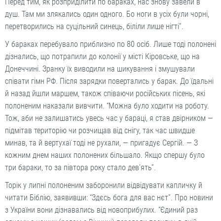
Перед тим, як розприділити по бараках, нас знову завели в
душ. Там ми злякались один одного. Бо ноги в усіх були чорні,
перетворились на суцільний синець, біліли лише нігті”.
У бараках перебувало приблизно по 80 осіб. Лише тоді полонені
дізнались, що потрапили до колонії у місті Кіровське, що на
Донеччині. Зранку їх виводили на шикування і змушували
співати гімн РФ. Після зарядки повертались у барак. До їдальні
й назад йшли маршем, також співаючи російських пісень, які
полоненим наказали вивчити. “Можна було ходити на роботу.
Тож, аби не залишатись увесь час у бараці, я став двірником —
підмітав територію чи розчищав від снігу, так час швидше
минав, та й вертухаї тоді не рухали, — пригадує Сергій. — З
кожним днем наших полонених більшало. Якщо спершу було
три бараки, то за півтора року стало дев’ять”.
Торік у липні полоненим заборонили відвідувати капличку й
читати Біблію, заявивши: “Здєсь бога для вас нєт”. Про новини
з України вони дізнавались від новоприбулих. “Єдиний раз