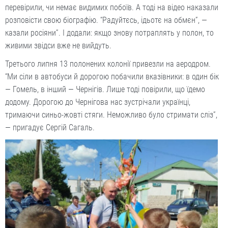
перевірили, чи немає видимих побоїв. А тоді на відео наказали
розповісти свою біографію. “Радуйтєсь, ідьотє на обмєн”, —
казали росіяни”. І додали: якщо знову потраплять у полон, то
живими звідси вже не вийдуть.
Третього липня 13 полонених колонії привезли на аеродром.
“Ми сіли в автобуси й дорогою побачили вказівники: в один бік
— Гомель, в інший — Чернігів. Лише тоді повірили, що їдемо
додому. Дорогою до Чернігова нас зустрічали українці,
тримаючи синьо-жовті стяги. Неможливо було стримати сліз”,
— пригадує Сергій Сагаль.