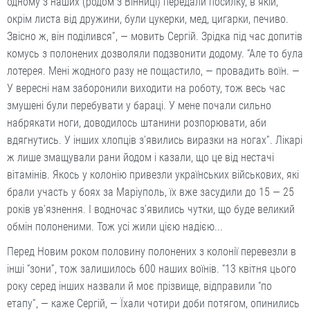
одному з наших (родом з Вінниці) передали посилку, в якій,
окрім листа від дружини, були цукерки, мед, цигарки, печиво.
Звісно ж, він поділився”, — мовить Сергій. Зрідка під час допитів
комусь з полонених дозволяли подзвонити додому. “Але то була
лотерея. Мені жодного разу не пощастило, — провадить воїн. —
У вересні нам заборонили виходити на роботу, тож весь час
змушені були перебувати у бараці. У мене почали сильно
набрякати ноги, доводилось штанини розпорювати, аби
вдягнутись. У інших хлопців з’явились виразки на ногах”. Лікарі
ж лише змащували рани йодом і казали, що це від нестачі
вітамінів. Якось у колонію привезли українських військових, які
брали участь у боях за Маріуполь, їх вже засудили до 15 — 25
років ув’язнення. І водночас з’явились чутки, що буде великий
обмін полоненими. Тож усі жили цією надією...
Перед Новим роком половину полонених з колонії перевезли в
інші “зони”, тож залишилось 600 наших воїнів. “13 квітня цього
року серед інших назвали й моє прізвище, відправили “по
етапу”, — каже Сергій, — Їхали чотири доби потягом, опинились