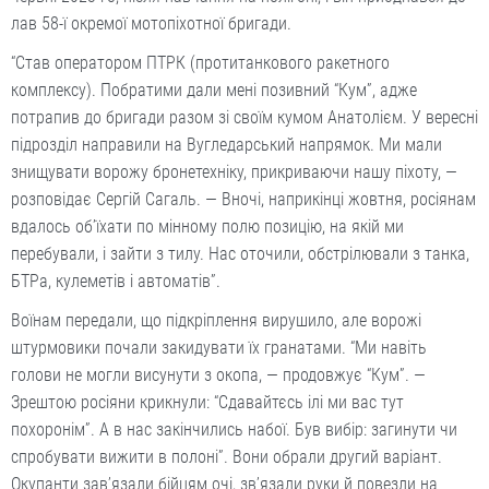
лав 58-ї окремої мотопіхотної бригади.
“Став оператором ПТРК (протитанкового ракетного
комплексу). Побратими дали мені позивний “Кум”, адже
потрапив до бригади разом зі своїм кумом Анатолієм. У вересні
підрозділ направили на Вугледарський напрямок. Ми мали
знищувати ворожу бронетехніку, прикриваючи нашу піхоту, —
розповідає Сергій Сагаль. — Вночі, наприкінці жовтня, росіянам
вдалось об’їхати по мінному полю позицію, на якій ми
перебували, і зайти з тилу. Нас оточили, обстрілювали з танка,
БТРа, кулеметів і автоматів”.
Воїнам передали, що підкріплення вирушило, але ворожі
штурмовики почали закидувати їх гранатами. “Ми навіть
голови не могли висунути з окопа, — продовжує “Кум”. —
Зрештою росіяни крикнули: “Сдавайтєсь ілі ми вас тут
похоронім”. А в нас закінчились набої. Був вибір: загинути чи
спробувати вижити в полоні”. Вони обрали другий варіант.
Окупанти зав’язали бійцям очі, зв’язали руки й повезли на