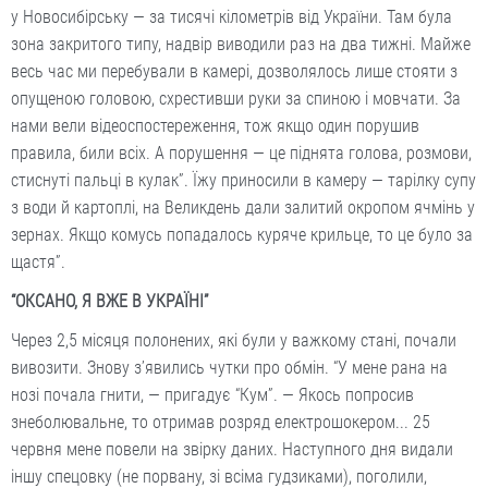
у Новосибірську — за тисячі кілометрів від України. Там була
зона закритого типу, надвір виводили раз на два тижні. Майже
весь час ми перебували в камері, дозволялось лише стояти з
опущеною головою, схрестивши руки за спиною і мовчати. За
нами вели відеоспостереження, тож якщо один порушив
правила, били всіх. А порушення — це піднята голова, розмови,
стиснуті пальці в кулак”. Їжу приносили в камеру — тарілку супу
з води й картоплі, на Великдень дали залитий окропом ячмінь у
зернах. Якщо комусь попадалось куряче крильце, то це було за
щастя”.
“ОКСАНО, Я ВЖЕ В УКРАЇНІ”
Через 2,5 місяця полонених, які були у важкому стані, почали
вивозити. Знову з’явились чутки про обмін. “У мене рана на
нозі почала гнити, — пригадує “Кум”. — Якось попросив
знеболювальне, то отримав розряд електрошокером... 25
червня мене повели на звірку даних. Наступного дня видали
іншу спецовку (не порвану, зі всіма гудзиками), поголили,