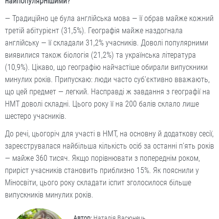
найпопулярнішими?
— Традиційно це була англійська мова — її обрав майже кожний
третій абітурієнт (31,5%). Географія майже наздогнала
англійську — її складали 31,2% учасників. Доволі популярними
виявилися також біологія (21,2%) та українська література
(10,9%). Цікаво, що географію найчастіше обирали випускники
минулих років. Припускаю: люди часто суб’єктивно вважають,
що цей предмет — легкий. Насправді ж завдання з географії на
НМТ доволі складні. Цього року її на 200 балів склало лише
шестеро учасників.
До речі, цьогоріч для участі в НМТ, на основну й додаткову сесії,
зареєструвалася найбільша кількість осіб за останні п’ять років
— майже 360 тисяч. Якщо порівнювати з попереднім роком,
приріст учасників становить приблизно 15%. Як пояснили у
Міносвіти, цього року складати іспит зголосилося більше
випускників минулих років.
Автор:
Наталія Васюнець