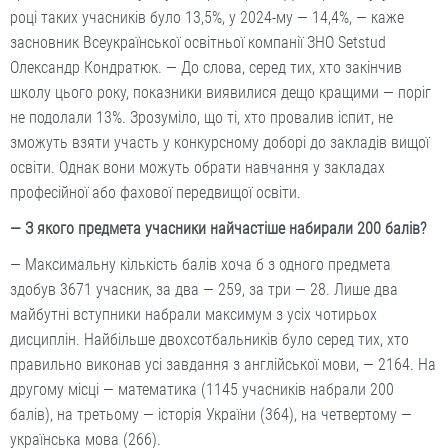
році таких учасників було 13,5%, у 2024-му — 14,4%, — каже
засновник Всеукраїнської освітньої компанії ЗНО Setstud
Олександр Кондратюк. — До слова, серед тих, хто закінчив
школу цього року, показники виявилися дещо кращими — поріг
не подолали 13%. Зрозуміло, що ті, хто провалив іспит, не
зможуть взяти участь у конкурсному доборі до закладів вищої
освіти. Однак вони можуть обрати навчання у закладах
професійної або фахової передвищої освіти.
— З якого предмета учасники найчастіше набирали 200 балів?
— Максимальну кількість балів хоча б з одного предмета
здобув 3671 учасник, за два — 259, за три — 28. Лише два
майбутні вступники набрали максимум з усіх чотирьох
дисциплін. Найбільше двохсотбальників було серед тих, хто
правильно виконав усі завдання з англійської мови, — 2164. На
другому місці — математика (1145 учасників набрали 200
балів), на третьому — історія України (364), на четвертому —
українська мова (266).