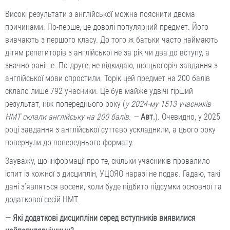
Високі результати з англійської можна пояснити двома
причинами. По-перше, це доволі популярний предмет. Його
вивчають з першого класу. До того ж батьки часто наймають
дітям репетиторів з англійської не за рік чи два до вступу, а
значно раніше. По-друге, не відкидаю, що цьогоріч завдання з
англійської мови спростили. Торік цей предмет на 200 балів
склало лише 792 учасники. Це був майже удвічі гірший
результат, ніж попереднього року (
у 2024-му 1513 учасників
НМТ склали англійську на 200 балів. —
Авт.
). Очевидно, у 2025
році завдання з англійської суттєво ускладнили, а цього року
повернули до попереднього формату.
Зауважу, що інформації про те, скільки учасників провалило
іспит із кожної з дисциплін, УЦОЯО наразі не подає. Гадаю, такі
дані з’являться восени, коли буде підбито підсумки основної та
додаткової сесій НМТ.
— Які додаткові дисципліни серед вступників виявилися