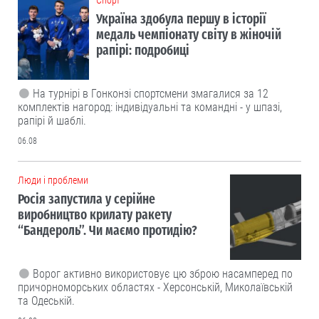
Україна здобула першу в історії
медаль чемпіонату світу в жіночій
рапірі: подробиці
На турнірі в Гонконзі спортсмени змагалися за 12
комплектів нагород: індивідуальні та командні - у шпазі,
рапірі й шаблі.
06.08
Люди і проблеми
Росія запустила у серійне
виробництво крилату ракету
“Бандероль”. Чи маємо протидію?
Ворог активно використовує цю зброю насамперед по
причорноморських областях - Херсонській, Миколаївській
та Одеській.