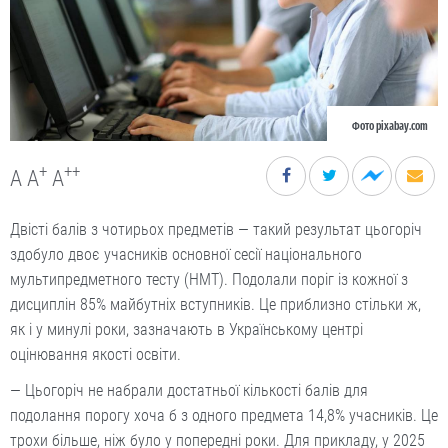
Фото pixabay.com
+
++
A
A
A
Двісті балів з чотирьох предметів — такий результат цьогоріч
здобуло двоє учасників основної сесії національного
мультипредметного тесту (НМТ). Подолали поріг із кожної з
дисциплін 85% майбутніх вступників. Це приблизно стільки ж,
як і у минулі роки, зазначають в Українському центрі
оцінювання якості освіти.
— Цьогоріч не набрали достатньої кількості балів для
подолання порогу хоча б з одного предмета 14,8% учасників. Це
трохи більше, ніж було у попередні роки. Для прикладу, у 2025