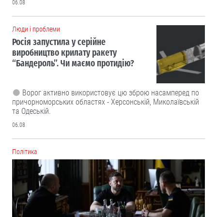
06.08
Люди і проблеми
Росія запустила у серійне
виробництво крилату ракету
“Бандероль”. Чи маємо протидію?
Ворог активно використовує цю зброю насамперед по
причорноморських областях - Херсонській, Миколаївській
та Одеській.
06.08
Політика