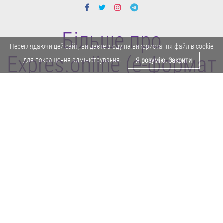
Більше про
Переглядаючи цей сайт, ви даєте згоду на використання файлів cookie
Expres.online (e-формат
для покращення адміністрування.
Я розумію. Закрити
газети "Експрес")
Поділитися у Facebook
Політика конфіденційності
Реклама
Карта сайту
Офіційне повідомлення
Забороняється копіювати будь-які матеріали е-формату газети "Експрес"
без отримання попереднього письмового дозволу редакції.