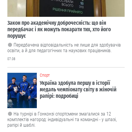
Закон про академічну доброчесність: що він
передбачає і як можуть покарати тих, хто його
порушує
Передбачена відповідальність не лише для здобувачів
освіти, а й для педагогічних та наукових працівників.
07.08
Cпорт
Україна здобула першу в історії
медаль чемпіонату світу в жіночій
рапірі: подробиці
На турнірі в Гонконзі спортсмени змагалися за 12
комплектів нагород: індивідуальні та командні - у шпазі,
рапірі й шаблі.