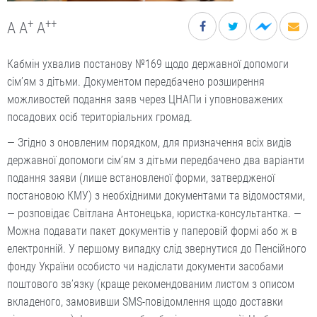
+
++
A
A
A
Кабмін ухвалив постанову №169 щодо державної допомоги
сім’ям з дітьми. Документом передбачено розширення
можливостей подання заяв через ЦНАПи і уповноважених
посадових осіб територіальних громад.
— Згідно з оновленим порядком, для призначення всіх видів
державної допомоги сім’ям з дітьми передбачено два варіанти
подання заяви (лише встановленої форми, затвердженої
постановою КМУ) з необхідними документами та відомостями,
— розповідає Світлана Антонецька, юристка-консультантка. —
Можна подавати пакет документів у паперовій формі або ж в
електронній. У першому випадку слід звернутися до Пенсійного
фонду України особисто чи надіслати документи засобами
поштового зв’язку (краще рекомендованим листом з описом
вкладеного, замовивши SMS-повідомлення щодо доставки