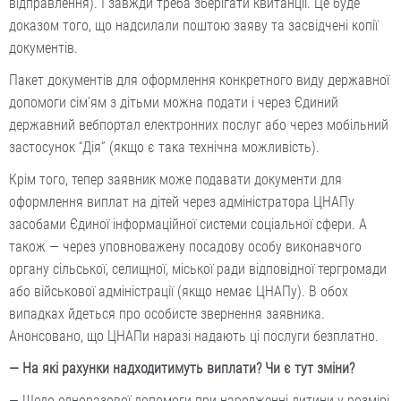
відправлення). І завжди треба зберігати квитанції. Це буде
доказом того, що надсилали поштою заяву та засвідчені копії
документів.
Пакет документів для оформлення конкретного виду державної
допомоги сім’ям з дітьми можна подати і через Єдиний
державний вебпортал електронних послуг або через мобільний
застосунок “Дія” (якщо є така технічна можливість).
Крім того, тепер заявник може подавати документи для
оформлення виплат на дітей через адміністратора ЦНАПу
засобами Єдиної інформаційної системи соціальної сфери. А
також — через уповноважену посадову особу виконавчого
органу сільської, селищної, міської ради відповідної тергромади
або військової адміністрації (якщо немає ЦНАПу). В обох
випадках йдеться про особисте звернення заявника.
Анонсовано, що ЦНАПи наразі надають ці послуги безплатно.
— На які рахунки надходитимуть виплати? Чи є тут зміни?
— Щодо одноразової допомоги при народженні дитини у розмірі