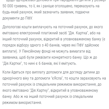
50 000 гривень, то її, як і раніше оголошено, переказують на
будь-який рахунок, який зазначить заявник, подаючи
документи до ПФУ.
Допологові кошти виплачують на поточний рахунок, до якого
емітовано електронний платіжний засіб “Дія. Картка”, або на
інший поточний рахунок, відкритий в уповноваженому банку (є
порядок відбору одного з 40 банків, через які ПФУ здійснює
виплати). У Пенсійному фонді не можуть вимагати від
заявника, щоб були реквізити конкретного банку. Що ж до
“Дія.Картки”, то нині є 6 банків, які її емітують.
Коли йдеться про виплату допомоги для догляду дитини до
однорічного віку та допомоги “єЯсла”, то кошти зараховують на
поточний рахунок із спеціальним режимом використання, до
якого емітовано “Дія.Картку”, відкритий в уповноваженому
банку. Або ж на інший поточний рахунок із спеціальним
режимом використання.