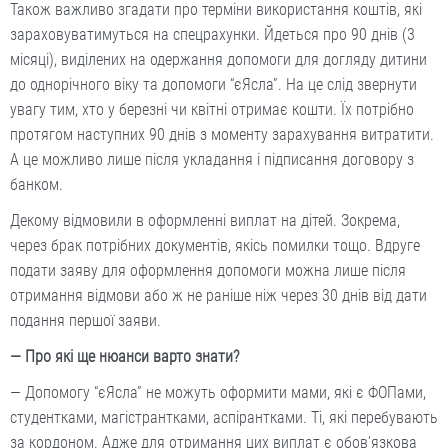
Також важливо згадати про терміни використання коштів, які
зараховуватимуться на спецрахунки. Йдеться про 90 днів (3
місяці), виділених на одержання допомоги для догляду дитини
до однорічного віку та допомоги “єЯсла”. На це слід звернути
увагу тим, хто у березні чи квітні отримає кошти. Їх потрібно
протягом наступних 90 днів з моменту зарахування витратити.
А це можливо лише після укладання і підписання договору з
банком.
Декому відмовили в оформленні виплат на дітей. Зокрема,
через брак потрібних документів, якісь помилки тощо. Вдруге
подати заяву для оформлення допомоги можна лише після
отримання відмови або ж не раніше ніж через 30 днів від дати
подання першої заяви.
— Про які ще нюанси варто знати?
— Допомогу “єЯсла” не можуть оформити мами, які є ФОПами,
студентками, магістрантками, аспірантками. Ті, які перебувають
за кордоном. Адже для отримання цих виплат є обов’язкова