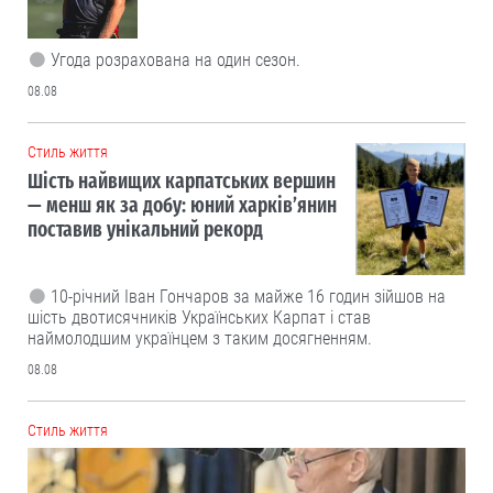
Угода розрахована на один сезон.
08.08
Cтиль життя
Шість найвищих карпатських вершин
— менш як за добу: юний харків’янин
поставив унікальний рекорд
10-річний Іван Гончаров за майже 16 годин зійшов на
шість двотисячників Українських Карпат і став
наймолодшим українцем з таким досягненням.
08.08
Cтиль життя