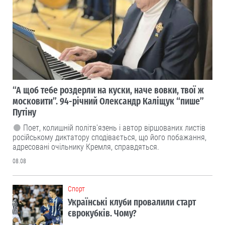
“А щоб тебе роздерли на куски, наче вовки, твої ж
московити”. 94-річний Олександр Каліщук “пише”
Путіну
Поет, колишній політв'язень і автор віршованих листів
російському диктатору сподівається, що його побажання,
адресовані очільнику Кремля, справдяться.
08.08
Cпорт
Українські клуби провалили старт
єврокубків. Чому?