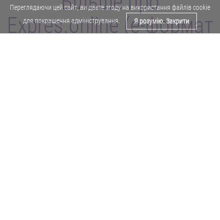
Більше про
Переглядаючи цей сайт, ви даєте згоду на використання файлів cookie
Expres.online (e-формат
для покращення адміністрування.
Я розумію. Закрити
газети "Експрес")
Поділитися у Facebook
Політика конфіденційності
Реклама
Карта сайту
Офіційне повідомлення
Забороняється копіювати будь-які матеріали е-формату газети "Експрес"
без отримання попереднього письмового дозволу редакції.
Авторські права ⓒ 2019. Всі права
захищені