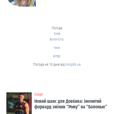
Погода
Київ
вологість:
тиск:
вітер:
Погода на 10 днів від
sinoptik.ua
Cпорт
Новий шанс для Довбика: іменитий
форвард змінив “Рому” на “Болонью”