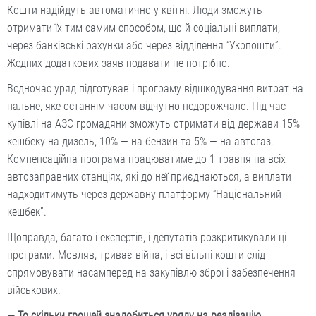
Кошти надійдуть автоматично у квітні. Люди зможуть
отримати їх тим самим способом, що й соціальні виплати, —
через банківські рахунки або через відділення “Укрпошти”.
Жодних додаткових заяв подавати не потрібно.
Водночас уряд підготував і програму відшкодування витрат на
пальне, яке останнім часом відчутно подорожчало. Під час
купівлі на АЗС громадяни зможуть отримати від держави 15%
кешбеку на дизель, 10% — на бензин та 5% — на автогаз.
Компенсаційна програма працюватиме до 1 травня на всіх
автозаправних станціях, які до неї приєднаються, а виплати
надходитимуть через державну платформу “Національний
кешбек”.
Щоправда, багато і експертів, і депутатів розкритикували ці
програми. Мовляв, триває війна, і всі вільні кошти слід
спрямовувати насамперед на закупівлю зброї і забезпечення
військових.
— То скільки грошей знадобиться уряду на реалізацію