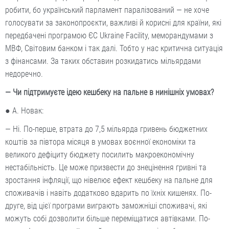
робити, бо український парламент паралізований — не хоче
голосувати за законопроєкти, важливі й корисні для країни, які
передбачені програмою ЄС Ukraіnе Facility, меморандумами з
МВФ, Світовим банком і так далі. Тобто у нас критична ситуація
з фінансами. За таких обставин розкидатись мільярдами
недоречно.
— Чи підтримуєте ідею кешбеку на пальне в нинішніх умовах?
● А. Новак:
— Ні. По-перше, втрата до 7,5 мільярда гривень бюджетних
коштів за півтора місяця в умовах воєнної економіки та
великого дефіциту бюджету посилить макроекономічну
нестабільність. Це може призвести до знецінення гривні та
зростання інфляції, що нівелює ефект кешбеку на пальне для
споживачів і навіть додатково вдарить по їхніх кишенях. По-
друге, від цієї програми виграють заможніші споживачі, які
можуть собі дозволити більше переміщатися автівками. По-