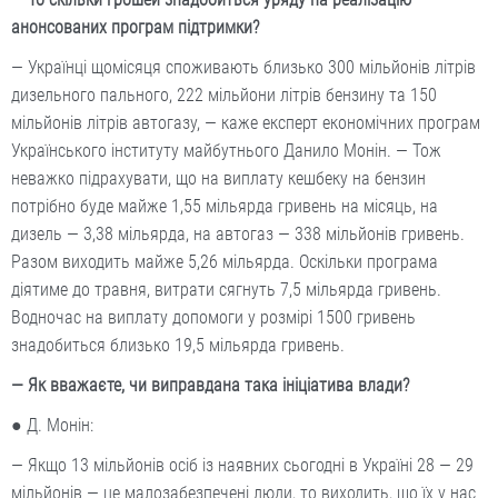
анонсованих програм підтримки?
— Українці щомісяця споживають близько 300 мільйонів літрів
дизельного пального, 222 мільйони літрів бензину та 150
мільйонів літрів автогазу, — каже експерт економічних програм
Українського інституту майбутнього Данило Монін. — Тож
неважко підрахувати, що на виплату кешбеку на бензин
потрібно буде майже 1,55 мільярда гривень на місяць, на
дизель — 3,38 мільярда, на автогаз — 338 мільйонів гривень.
Разом виходить майже 5,26 мільярда. Оскільки програма
діятиме до травня, витрати сягнуть 7,5 мільярда гривень.
Водночас на виплату допомоги у розмірі 1500 гривень
знадобиться близько 19,5 мільярда гривень.
— Як вважаєте, чи виправдана така ініціатива влади?
● Д. Монін:
— Якщо 13 мільйонів осіб із наявних сьогодні в Україні 28 — 29
мільйонів — це малозабезпечені люди, то виходить, що їх у нас