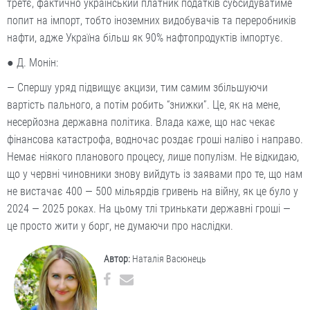
третє, фактично український платник податків субсидуватиме
попит на імпорт, тобто іноземних видобувачів та переробників
нафти, адже Україна більш як 90% нафтопродуктів імпортує.
● Д. Монін:
— Спершу уряд підвищує акцизи, тим самим збільшуючи
вартість пального, а потім робить “знижки”. Це, як на мене,
несерйозна державна політика. Влада каже, що нас чекає
фінансова катастрофа, водночас роздає гроші наліво і направо.
Немає ніякого планового процесу, лише популізм. Не відкидаю,
що у червні чиновники знову вийдуть із заявами про те, що нам
не вистачає 400 — 500 мільярдів гривень на війну, як це було у
2024 — 2025 роках. На цьому тлі тринькати державні гроші —
це просто жити у борг, не думаючи про наслідки.
Автор:
Наталія Васюнець