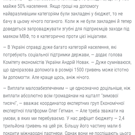
майже 50% населення. Якщо гроші на допомогу
найвразливішим категоріям були закладені у бюджет, то не
бачу в цьому нічого поганого. Коли ж не були закладені й тепер
доведеться запроваджувати згубні для підприємців заходи під
маяком МВФ, то я категорично проти цієї ініціативи.
— В Україні справді дуже багато категорій населення, які
потребують соціальної підтримки держави, — додає голова
Комітету економістів України Андрій Новак. — Дуже сумніваюся,
що одноразова допомога в розмірі 1500 гривень може істотно
їм допомогти. Але краще щось, аніж нічого.
— Виплати малозабезпеченим — це однозначно доцільніше, ніж
виплати абсолютно всім громадянам на кшталт “зимової
тисячі”, — вважає координатор експертних груп Економічної
експертної платформи Олег Гетман. — Але треба зважати на
умови, в яких ми перебуваємо. У нас дефіцит бюджету — 2,4
трильйона гривень на цей рік. Більшу його частину мали б
покрити міжнародні партнери. Однак вони не поспішають цього