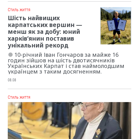
Cтиль життя
Шість найвищих
карпатських вершин —
менш як за добу: юний
харків’янин поставив
унікальний рекорд
10-річний Іван Гончаров за майже 16
годин зійшов на шість двотисячників
Українських Карпат і став наймолодшим
українцем з таким досягненням.
08.08
Cтиль життя