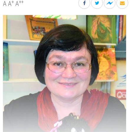
+
++
A
A
A