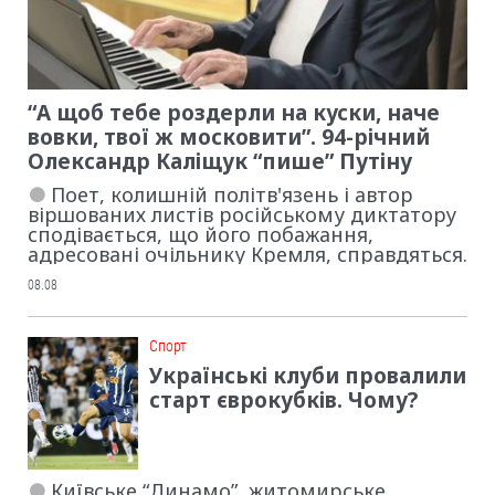
“А щоб тебе роздерли на куски, наче
вовки, твої ж московити”. 94-річний
Олександр Каліщук “пише” Путіну
Поет, колишній політв'язень і автор
віршованих листів російському диктатору
сподівається, що його побажання,
адресовані очільнику Кремля, справдяться.
08.08
Cпорт
Українські клуби провалили
старт єврокубків. Чому?
Київське “Динамо”, житомирське