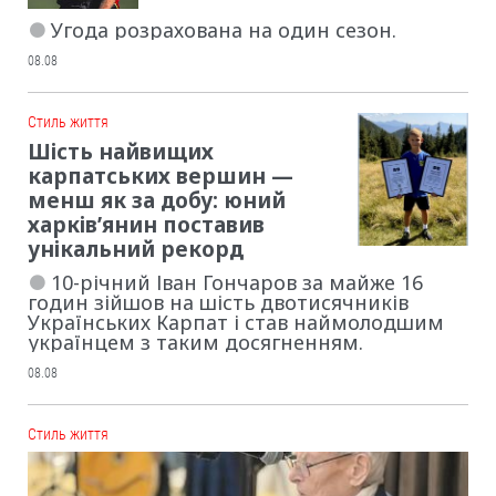
Угода розрахована на один сезон.
08.08
Cтиль життя
Шість найвищих
карпатських вершин —
менш як за добу: юний
харків’янин поставив
унікальний рекорд
10-річний Іван Гончаров за майже 16
годин зійшов на шість двотисячників
Українських Карпат і став наймолодшим
українцем з таким досягненням.
08.08
Cтиль життя