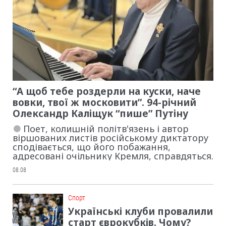
“А щоб тебе роздерли на куски, наче
вовки, твої ж московити”. 94-річний
Олександр Каліщук “пише” Путіну
Поет, колишній політв'язень і автор
віршованих листів російському диктатору
сподівається, що його побажання,
адресовані очільнику Кремля, справдяться.
08.08
Cпорт
Українські клуби провалили
старт єврокубків. Чому?