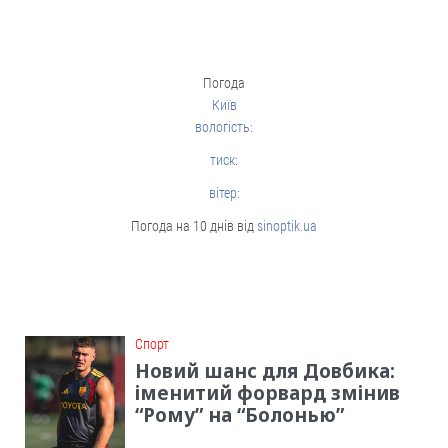
Погода
Київ
вологість:
тиск:
вітер:
Погода на 10 днів від
sinoptik.ua
Cпорт
Новий шанс для Довбика:
іменитий форвард змінив
“Рому” на “Болонью”