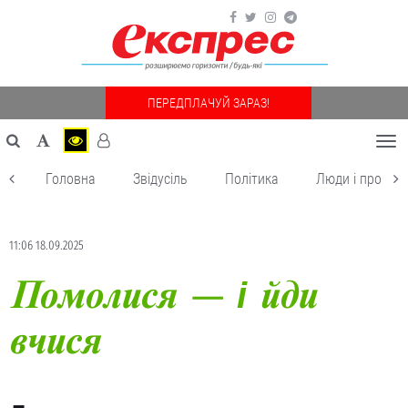
ПЕРЕДПЛАЧУЙ ЗАРАЗ!
Togg
navi
Головна
Звідусіль
Політика
Люди і пробле
11:06 18.09.2025
Помолися — і йди
вчися