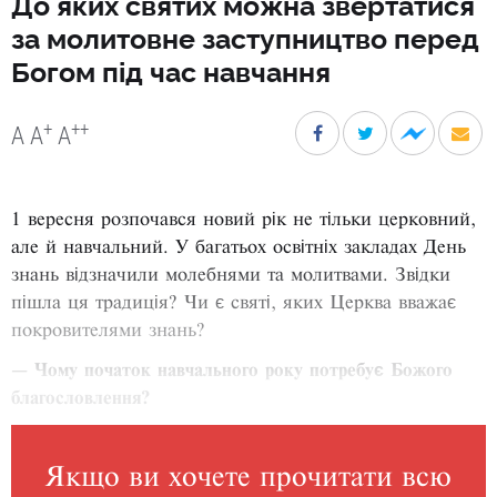
До яких святих можна звертатися
за молитовне заступництво перед
Богом під час навчання
+
++
A
A
A
1 вересня розпочався новий рік не тільки церковний,
але й навчальний. У багатьох освітніх закладах День
знань відзначили молебнями та молитвами. Звідки
пішла ця традиція? Чи є святі, яких Церква вважає
покровителями знань?
— Чому початок навчального року потребує Божого
благословлення?
Якщо ви хочете прочитати всю