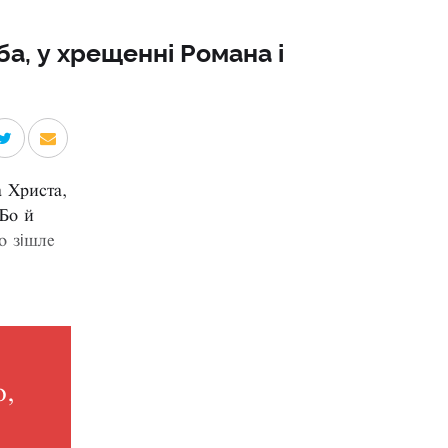
ба, у хрещенні Романа і
а Христа,
 Бо й
о зішле
ю,