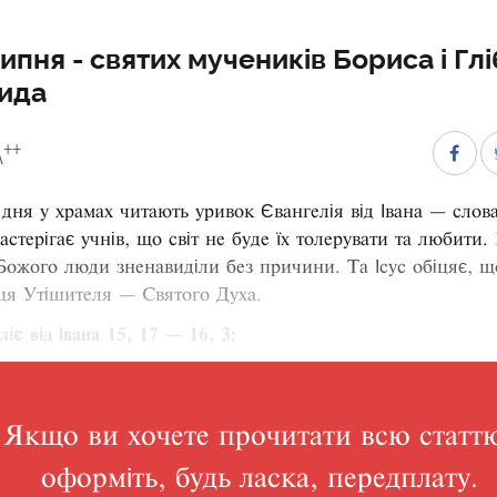
ипня - святих мучеників Бориса і Глі
ида
++
A
дня у храмах читають уривок Євангелія від Івана — слов
астерігає учнів, що світ не буде їх толерувати та любити.
ожого люди зненавиділи без причини. Та Ісус обіцяє, щ
тця Утішителя — Святого Духа.
ліє від Івана 15, 17 — 16, 3:
Якщо ви хочете прочитати всю статт
оформіть, будь ласка, передплату.