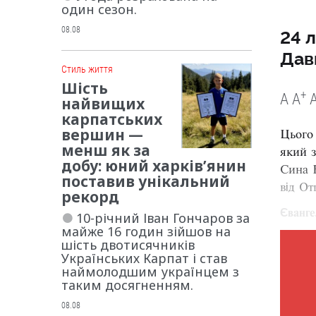
один сезон.
08.08
24 л
Дав
Cтиль життя
Шість
+
A
A
найвищих
карпатських
вершин —
Цього 
менш як за
який з
добу: юний харків’янин
Сина Б
поставив унікальний
від О
рекорд
Єванге
10-річний Іван Гончаров за
майже 16 годин зійшов на
шість двотисячників
Українських Карпат і став
наймолодшим українцем з
таким досягненням.
08.08