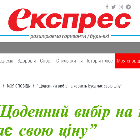
ецтема
Здоров'я
Cпорт
Cтиль життя
Історія плюс
Моя спові
МОЯ СПОВІДЬ
“Щоденний вибір на користь Ісуса має свою ціну”
оденний вибір на 
є свою ціну”