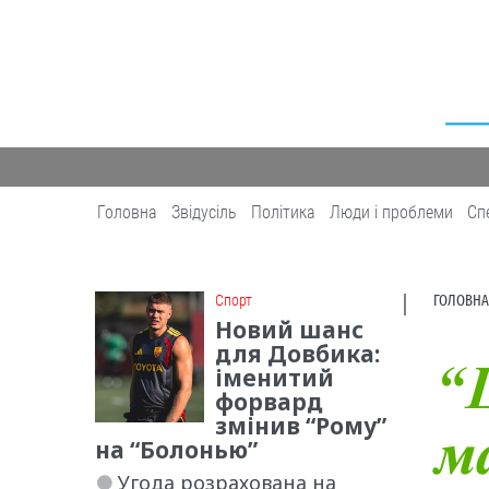
Головна
Звідусіль
Політика
Люди і проблеми
Сп
Cпорт
ГОЛОВНА
Новий шанс
для Довбика:
іменитий
“Щ
форвард
змінив “Рому”
ма
на “Болонью”
Угода розрахована на