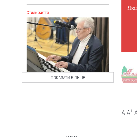
Якщ
Cтиль життя
ПОКАЗАТИ БІЛЬШЕ
“А щоб тебе роздерли
на куски, наче вовки,
твої ж московити”. 94-
річний Олександр
Каліщук “пише” Путіну
+
A
A
Поет, колишній
політв'язень і автор
віршованих листів