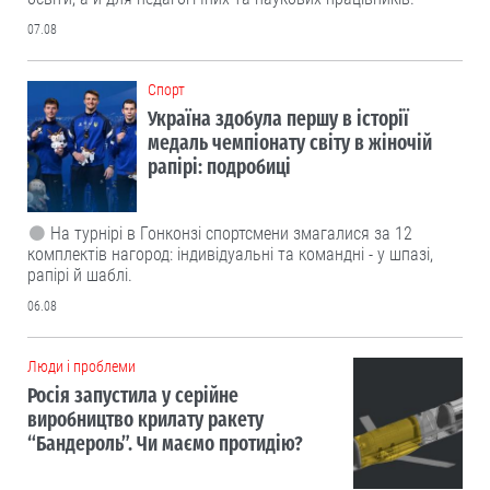
07.08
Cпорт
Україна здобула першу в історії
медаль чемпіонату світу в жіночій
рапірі: подробиці
На турнірі в Гонконзі спортсмени змагалися за 12
комплектів нагород: індивідуальні та командні - у шпазі,
рапірі й шаблі.
06.08
Люди і проблеми
Росія запустила у серійне
виробництво крилату ракету
“Бандероль”. Чи маємо протидію?