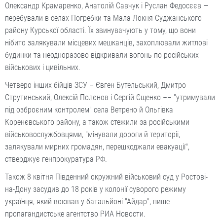
Олександр Крамаренко, Анатолій Савчук і Руслан Федосєєв —
перебували в селах Погребки та Мала Локня Суджанського
району Курської області. Їх звинувачують у тому, що вони
нібито залякували місцевих мешканців, захоплювали житлові
будинки та неодноразово відкривали вогонь по російських
військових і цивільних.
Четверо інших бійців ЗСУ – Євген Бутельський, Дмитро
Струтинський, Олексій Полєнов і Сергій Єщенко –– "утримували
під озброєним контролем" села Ветрено й Ольгівка
Коренєвського району, а також стежили за російськими
військовослужбовцями, "мінували дороги й території,
залякували мирних громадян, перешкоджали евакуації",
стверджує генпрокуратура РФ.
Також 8 квітня Південний окружний військовий суд у Ростові-
на-Дону засудив до 18 років у колонії суворого режиму
українця, який воював у батальйоні "Айдар", пише
пропагандистське агентство РИА Новости.