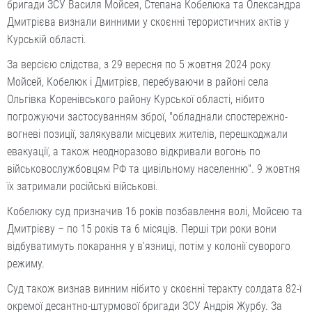
бригади ЗСУ Василя Мойсея, Степана Кобелюка та Олександра
Дмитрієва визнали винними у скоєнні терористичних актів у
Курській області.
За версією слідства, з 29 вересня по 5 жовтня 2024 року
Мойсей, Кобелюк і Дмитрієв, перебуваючи в районі села
Ольгівка Коренівського району Курської області, нібито
погрожуючи застосуванням зброї, "обладнали спостережно-
вогневі позиції, залякували місцевих жителів, перешкоджали
евакуації, а також неодноразово відкривали вогонь по
військовослужбовцям РФ та цивільному населенню". 9 жовтня
їх затримали російські військові.
Кобелюку суд призначив 16 років позбавлення волі, Мойсею та
Дмитрієву – по 15 років та 6 місяців. Перші три роки вони
відбуватимуть покарання у в'язниці, потім у колонії суворого
режиму.
Суд також визнав винним нібито у скоєнні теракту солдата 82-ї
окремої десантно-штурмової бригади ЗСУ Андрія Журбу. За