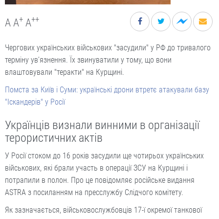
+
++
A
A
A
Чергових українських військових "засудили" у РФ до тривалого
терміну ув’язнення. Їх звинуватили у тому, що вони
влаштовували "теракти" на Курщині.
Помста за Київ і Суми: українські дрони втретє атакували базу
"Іскандерів" у Росії
Українців визнали винними в організації
терористичних актів
У Росії стоком до 16 років засудили ще чотирьох українських
військових, які брали участь в операції ЗСУ на Курщині і
потрапили в полон. Про це повідомляє російське видання
ASTRA з посиланням на пресслужбу Слідчого комітету.
Як зазначається, військовослужбовців 17-ї окремої танкової