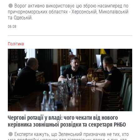
Ворог активно використовує цю зброю насамперед по
причорноморських областях - Херсонській, Миколаївській
та Одеській.
06.08
Політика
Чергові ротації у владі: чого чекати від нового
керівника зовнішньої розвідки та секретаря РНБО
Експерти кажуть, що Зеленський призначив не тих, хто