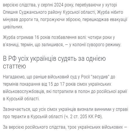
версією слідства, у серпні 2024 року, перебуваючи у хуторі
Олешня Суджанського району Курської області, Журба нібито
мінував дороги та, погрожуючи зброєю, перешкоджав евакуації
цивільних.
Журба отримав 16 років позбавлення волі: чотири роки у
в'язниці, термін, що залишився, — у колонії суворого режиму.
В РФ усіх українців судять за однією
статтею
Нагадаємо, що раніше військовий суд у Росії "засудив" до
термінів покарання від 15 до 17 років сімох українських
військовослужбовців, які потрапили в полон до російської армії
в Курській області.
Зазначається, що усіх сімох українців визнали винними у справі
про теракти в Курській області (ч. 2 ст. 205 КК РФ).
За версією російського слідства, троє українських військових —