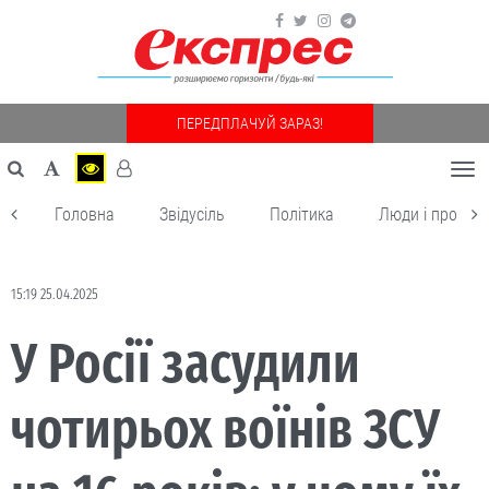
ПЕРЕДПЛАЧУЙ ЗАРАЗ!
Togg
navi
Головна
Звідусіль
Політика
Люди і пробле
15:19 25.04.2025
У Росії засудили
чотирьох воїнів ЗСУ