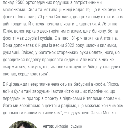
понад 2500 ортопедичних подушок з патріотичними
малюнками. Сили та мотивації жінці надає те, що в неї онук на
фронті. Інша пані, 70-річна Світлана, два роки тому втратила на
війні родича. Й опісля почала в’язати шкарпетки. А 76-річна
Юлія, волонтерка з десятирічним стажем, шиє білизну, бо на
фронті має друзів і сусідів. Є в нас і 81-річна жінка Антоніна.
Вона допомагає бійцям із весни 2022 року, шиючи килимки,
рукавиці. Звісно, у багатьох стареньких руки болять, ноги, бо
доводиться подовгу працювати сидячи. Але ніхто з них не
скаржиться, кажуть, що, як тільки згадують бійців у холодних
окопах, серце крається”.
Бійці завжди нетерпляче чекають на бабусині вироби. “Якось
воїни були такі зворушені активністю наших підопічних, що
передали їм прапор з фронту з підписами й теплими словами.
Його ми зберігаємо в центрі й радіємо, що можемо хоч чимось
допомогти нашим захисникам”, — підсумовує Ольга Мешко.
Автор:
Вікторія Трудько