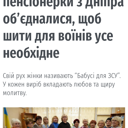
пенсіонерки з Дніпра
об’єдналися, щоб
шити для воїнів усе
необхідне
Свій рух жінки називають “Бабусі для ЗСУ”.
У кожен виріб вкладають любов та щиру
молитву.