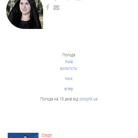
Погода
Київ
вологість:
тиск:
вітер:
Погода на 10 днів від
sinoptik.ua
Cпорт