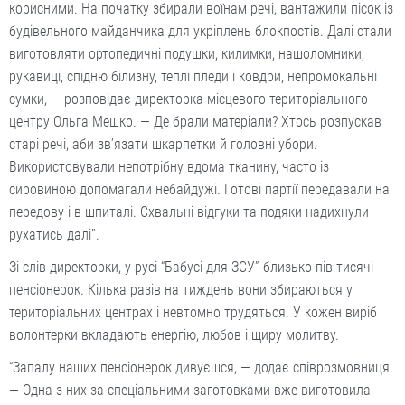
корисними. На початку збирали воїнам речі, вантажили пісок із
будівельного майданчика для укріплень блокпостів. Далі стали
виготовляти ортопедичні подушки, килимки, нашоломники,
рукавиці, спідню білизну, теплі пледи і ковдри, непромокальні
сумки, — розповідає директорка місцевого територіального
центру Ольга Мешко. — Де брали матеріали? Хтось розпускав
старі речі, аби зв’язати шкарпетки й головні убори.
Використовували непотрібну вдома тканину, часто із
сировиною допомагали небайдужі. Готові партії передавали на
передову і в шпиталі. Схвальні відгуки та подяки надихнули
рухатись далі”.
Зі слів директорки, у русі “Бабусі для ЗСУ” близько пів тисячі
пенсіонерок. Кілька разів на тиждень вони збираються у
територіальних центрах і невтомно трудяться. У кожен виріб
волонтерки вкладають енергію, любов і щиру молитву.
“Запалу наших пенсіонерок дивуєшся, — додає співрозмовниця.
— Одна з них за спеціальними заготовками вже виготовила