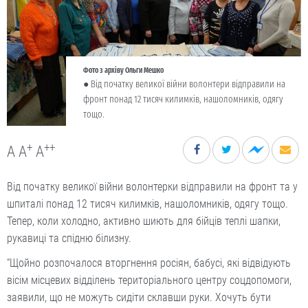
Фото з архіву Ольги Мешко
● Від початку великої війни волонтери відправили на
фронт понад 12 тисяч килимків, нашоломників, одягу
тощо.
+
++
A
A
A
Від початку великої війни волонтерки відправили на фронт та у
шпиталі понад 12 тисяч килимків, нашоломників, одягу тощо.
Тепер, коли холодно, активно шиють для бійців теплі шапки,
рукавиці та спідню білизну.
“Щойно розпочалося вторгнення росіян, бабусі, які відвідують
вісім місцевих відділень територіального центру соцдопомоги,
заявили, що не можуть сидіти склавши руки. Хочуть бути