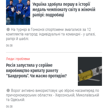
Україна здобула першу в історії
медаль чемпіонату світу в жіночій
рапірі: подробиці
На турнірі в Гонконзі спортсмени змагалися за 12
комплектів нагород: індивідуальні та командні - у шпазі,
рапірі й шаблі.
06.08
Люди і проблеми
Росія запустила у серійне
виробництво крилату ракету
“Бандероль”. Чи маємо протидію?
Ворог активно використовує цю зброю насамперед по
причорноморських областях - Херсонській, Миколаївській
та Одеській.
06.08