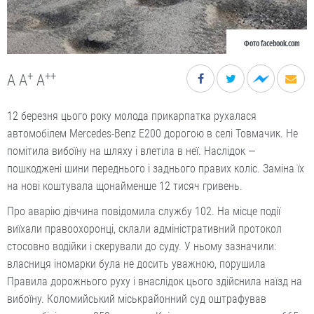
Фото facebook.com
+
++
A
A
A
12 березня цього року молода прикарпатка рухалася
автомобілем Mercedes-Benz E200 дорогою в селі Товмачик. Не
помітила вибоїну на шляху і влетіла в неї. Наслідок —
пошкоджені шини переднього і заднього правих коліс. Заміна їх
на нові коштувала щонайменше 12 тисяч гривень.
Про аварію дівчина повідомила службу 102. На місце події
виїхали правоохоронці, склали адміністративний протокол
стосовно водійки і скерували до суду. У ньому зазначили:
власниця іномарки була не досить уважною, порушила
Правила дорожнього руху і внаслідок цього здійснила наїзд на
вибоїну. Коломийський міськрайонний суд оштрафував