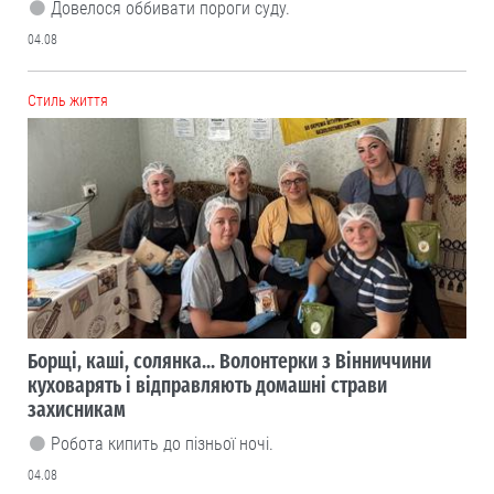
Довелося оббивати пороги суду.
04.08
Cтиль життя
Борщі, каші, солянка... Волонтерки з Вінниччини
куховарять і відправляють домашні страви
захисникам
Робота кипить до пізньої ночі.
04.08