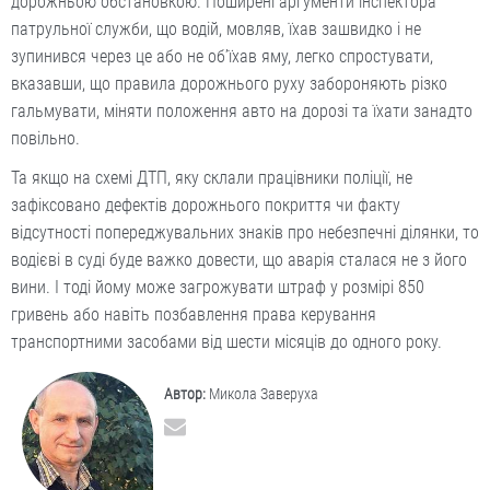
дорожньою обстановкою. Поширені аргументи інспектора
патрульної служби, що водій, мовляв, їхав зашвидко і не
зупинився через це або не об’їхав яму, легко спростувати,
вказавши, що правила дорожнього руху забороняють різко
гальмувати, міняти положення авто на дорозі та їхати занадто
повільно.
Та якщо на схемі ДТП, яку склали працівники поліції, не
зафіксовано дефектів дорожнього покриття чи факту
відсутності попереджувальних знаків про небезпечні ділянки, то
водієві в суді буде важко довести, що аварія сталася не з його
вини. І тоді йому може загрожувати штраф у розмірі 850
гривень або навіть позбавлення права керування
транспортними засобами від шести місяців до одного року.
Автор:
Микола Заверуха