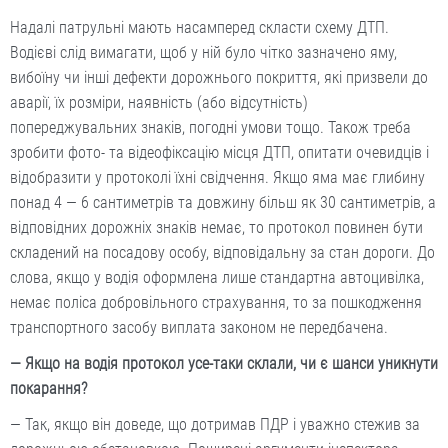
Надалі патрульні мають насамперед скласти схему ДТП.
Водієві слід вимагати, щоб у ній було чітко зазначено яму,
вибоїну чи інші дефекти дорожнього покриття, які призвели до
аварії, їх розміри, наявність (або відсутність)
попереджувальних знаків, погодні умови тощо. Також треба
зробити фото- та відео­фіксацію місця ДТП, опитати очевидців і
відобразити у протоколі їхні свідчення. Якщо яма має глибину
понад 4 — 6 сантиметрів та довжину більш як 30 сантиметрів, а
відповідних дорожніх знаків немає, то протокол повинен бути
складений на посадову особу, відповідальну за стан дороги. До
слова, якщо у водія оформлена лише стандартна автоцивілка,
немає поліса добровільного страхування, то за пошкодження
транспортного засобу виплата законом не передбачена.
— Якщо на водія протокол усе-таки склали, чи є шанси уникнути
покарання?
— Так, якщо він доведе, що дотримав ПДР і уважно стежив за