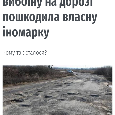
вибоїну на дорозі
пошкодила власну
іномарку
Чому так сталося?