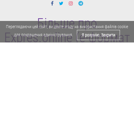
Більше про
Переглядаючи цей сайт, ви даєте згоду на використання файлів cookie
Expres.online (e-формат
для покращення адміністрування.
Я розумію. Закрити
газети "Експрес")
Поділитися у Facebook
Політика конфіденційності
Реклама
Карта сайту
Офіційне повідомлення
Забороняється копіювати будь-які матеріали е-формату газети "Експрес"
без отримання попереднього письмового дозволу редакції.