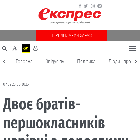
ПЕРЕДПЛАЧУЙ ЗАРАЗ!
Togg
navi
Головна
Звідусіль
Політика
Люди і пробле
07:32 25.05.2026
Двоє братів-
першокласників