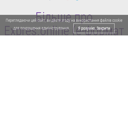
Більше про
Переглядаючи цей сайт, ви даєте згоду на використання файлів cookie
Expres.online (e-формат
для покращення адміністрування.
Я розумію. Закрити
газети "Експрес")
Поділитися у Facebook
Політика конфіденційності
Реклама
Карта сайту
Офіційне повідомлення
Забороняється копіювати будь-які матеріали е-формату газети "Експрес"
без отримання попереднього письмового дозволу редакції.