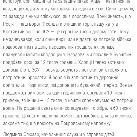
конструктори, машинки та запашне какао. А ще — кататися на
квадроциклі, дитячому мотоциклі та їздити верхи. Сини ще малі,
та завжди з ними спілкуюся, як з дорослими. Вони знають, що
Росія — наш ворог, її солдати знищили торік нашу хату в
Костянтинівці і що ЗСУ — це герої і їм треба допомагати. Тому
не здивувався, коли сини вирішили віддати на потреби війська
подаровані їм на день народження гроші, за які раніше
планували купити квадроцикл. Невдовзі ми поїхали в Бурштин і
придбали дрон за 12 тисяч гривень. Хлопці і тепер активно
допомагають ЗСУ — розмальовують листівки, виготовляють
патріотичні браслети. Я роблю із запчастин та деревини
оригінальні годинники, які доповнять будь-який інтер’єр. Все це
продаємо, приміром, за один годинник вторгували 10 тисяч
гривень, за інший — 15 тисяч, а кошти спрямовуємо на потреби
воїнів. На різдвяні свята сини колядували, то зібрали 60 тисяч
гривень. Ці кошти пішли на ремонт автомобілів для захисників,
зокрема тих, що воюють на Покровському напрямку”.
Людмила Слюзар, начальниця служби у справах дітей