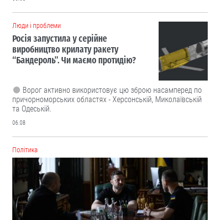
Люди і проблеми
Росія запустила у серійне
виробництво крилату ракету
“Бандероль”. Чи маємо протидію?
Ворог активно використовує цю зброю насамперед по
причорноморських областях - Херсонській, Миколаївській
та Одеській.
06.08
Політика