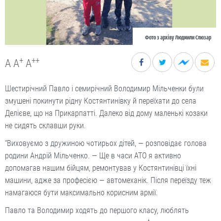
Фото з архіву Людмили Слюзар
+
++
A
A
A
Шестирічний Павло і семирічний Володимир Мільченки були
змушені покинути рідну Костянтинівку й переїхати до села
Делієве, що на Прикарпатті. Далеко від дому маленькі козаки
не сидять склавши руки.
“Виховуємо з дружиною чотирьох дітей, — розповідає голова
родини Анд­рій Мільченко. — Ще в часи АТО я активно
допомагав нашим бійцям, ремонтував у Костянтинівці їхні
машини, адже за професією — автомеханік. Після переїзду теж
намагаюся бути максимально корисним армії.
Павло та Володимир ходять до першого класу, люблять