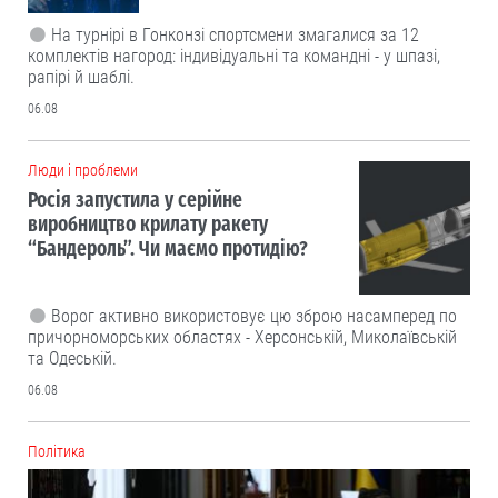
На турнірі в Гонконзі спортсмени змагалися за 12
комплектів нагород: індивідуальні та командні - у шпазі,
рапірі й шаблі.
06.08
Люди і проблеми
Росія запустила у серійне
виробництво крилату ракету
“Бандероль”. Чи маємо протидію?
Ворог активно використовує цю зброю насамперед по
причорноморських областях - Херсонській, Миколаївській
та Одеській.
06.08
Політика