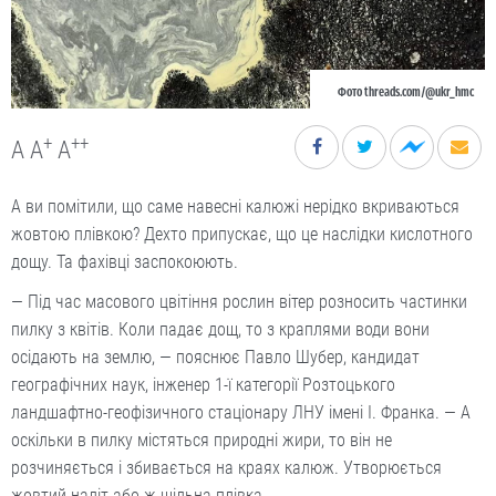
Фото threads.com/@ukr_hmc
+
++
A
A
A
А ви помітили, що саме навесні калюжі нерідко вкриваються
жовтою плівкою? Дехто припускає, що це наслідки кислотного
дощу. Та фахівці заспокоюють.
— Під час масового цвітіння рослин вітер розносить частинки
пилку з квітів. Коли падає дощ, то з краплями води вони
осідають на землю, — пояснює Павло Шубер, кандидат
географічних наук, інженер 1-ї категорії Розтоцького
ландшафтно-геофізичного стаціонару ЛНУ імені І. Франка. — А
оскільки в пилку містяться природні жири, то він не
розчиняється і збивається на краях калюж. Утворюється
жовтий наліт або ж щільна плівка.