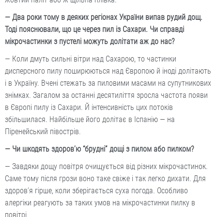
— Два роки тому в деяких регіонах України випав рудий дощ.
Тоді пояснювали, що це через пил із Сахари. Чи справді
мікрочастинки з пустелі можуть долітати аж до нас?
— Коли дмуть сильні вітри над Сахарою, то частинки
дисперсного пилу поширюються над Європою й іноді долітають
і в Україну. Вчені стежать за пиловими масами на супутникових
знімках. Загалом за останні десятиліття зросла частота появи
в Європі пилу із Сахари. Й інтенсивність цих потоків
збільшилася. Найбільше його долітає в Іспанію — на
Піренейський півострів.
— Чи шкодять здоров’ю “брудні” дощі з пилом або пилком?
— Завдяки дощу повітря очищується від різних мікрочастинок.
Саме тому після грози воно таке свіже і так легко дихати. Для
здоров’я гірше, коли зберігається суха погода. Особливо
алергіки реагують за таких умов на мікрочастинки пилку в
повітрі.