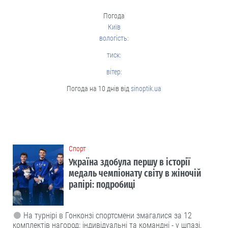
Погода
Київ
вологість:
тиск:
вітер:
Погода на 10 днів від
sinoptik.ua
Cпорт
Україна здобула першу в історії
медаль чемпіонату світу в жіночій
рапірі: подробиці
На турнірі в Гонконзі спортсмени змагалися за 12
комплектів нагород: індивідуальні та командні - у шпазі,