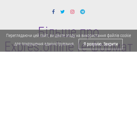
Більше про
Переглядаючи цей сайт, ви даєте згоду на використання файлів cookie
Expres.online (e-формат
для покращення адміністрування.
Я розумію. Закрити
газети "Експрес")
Поділитися у Facebook
Політика конфіденційності
Реклама
Карта сайту
Офіційне повідомлення
Забороняється копіювати будь-які матеріали е-формату газети "Експрес"
без отримання попереднього письмового дозволу редакції.