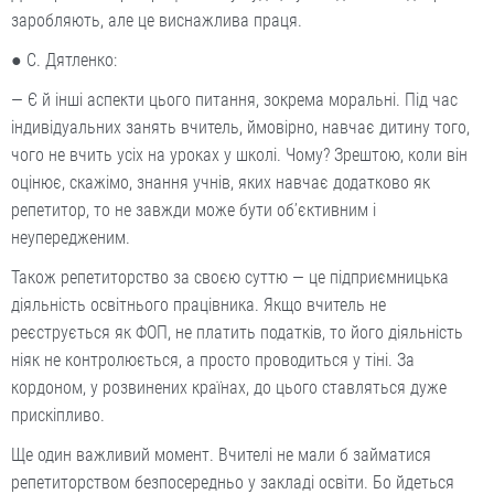
заробляють, але це виснажлива праця.
● С. Дятленко:
— Є й інші аспекти цього питання, зокрема моральні. Під час
індивідуальних занять вчитель, ймовірно, навчає дитину того,
чого не вчить усіх на уроках у школі. Чому? Зрештою, коли він
оцінює, скажімо, знання учнів, яких навчає додатково як
репетитор, то не завжди може бути об’єктивним і
неупередженим.
Також репетиторство за своєю суттю — це підприємницька
діяльність освітнього працівника. Якщо вчитель не
реєструється як ФОП, не платить податків, то його діяльність
ніяк не контролюється, а просто проводиться у тіні. За
кордоном, у розвинених країнах, до цього ставляться дуже
прискіпливо.
Ще один важливий момент. Вчителі не мали б займатися
репетиторством безпосередньо у закладі освіти. Бо йдеться