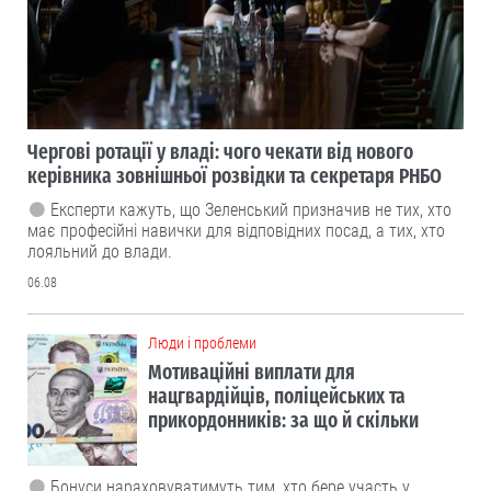
Чергові ротації у владі: чого чекати від нового
керівника зовнішньої розвідки та секретаря РНБО
Експерти кажуть, що Зеленський призначив не тих, хто
має професійні навички для відповідних посад, а тих, хто
лояльний до влади.
06.08
Люди і проблеми
Мотиваційні виплати для
нацгвардійців, поліцейських та
прикордонників: за що й скільки
Бонуси нараховуватимуть тим, хто бере участь у