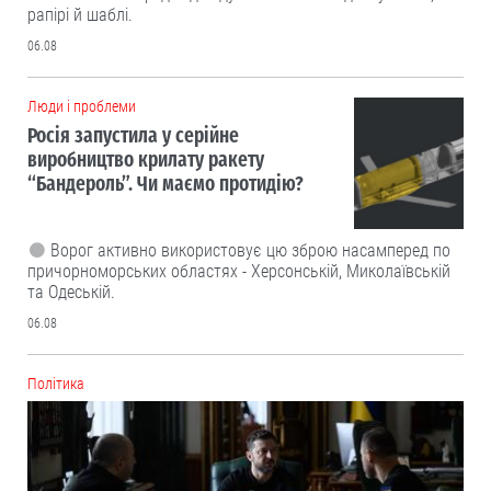
рапірі й шаблі.
06.08
Люди і проблеми
Росія запустила у серійне
виробництво крилату ракету
“Бандероль”. Чи маємо протидію?
Ворог активно використовує цю зброю насамперед по
причорноморських областях - Херсонській, Миколаївській
та Одеській.
06.08
Політика