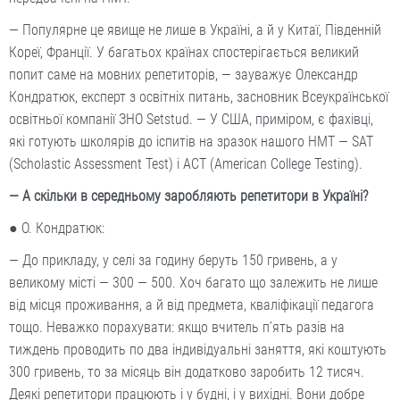
— Популярне це явище не лише в Україні, а й у Китаї, Південній
Кореї, Франції. У багатьох країнах спостерігається великий
попит саме на мовних репетиторів, — зауважує Олександр
Конд­ратюк, експерт з освітніх питань, засновник Всеукраїнської
освітньої компанії ЗНО Setstud. — У США, приміром, є фахівці,
які готують школярів до іспитів на зразок нашого НМТ — SAT
(Scholastic Assessment Test) і ACT (American College Testing).
— А скільки в середньому заробляють репетитори в Україні?
● О. Кондратюк:
— До прикладу, у селі за годину беруть 150 гривень, а у
великому місті — 300 — 500. Хоч багато що залежить не лише
від місця проживання, а й від предмета, кваліфікації педагога
тощо. Неважко порахувати: якщо вчитель п’ять разів на
тиждень проводить по два індивідуальні заняття, які коштують
300 гривень, то за місяць він додатково заробить 12 тисяч.
Деякі репетитори працюють і у будні, і у вихідні. Вони доб­ре