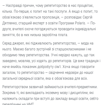
— Насправді причин, чому репетиторство в нас процвітає,
кілька. По-перше, є попит на такі послуги. А якщо є попит, то
обов’язково з’являється пропозиція, — розповідає Сергій
Дятленко, старший експерт з освіти Програми Polaris. — По-
друге, вчителі охоче погоджуються проводити індивідуальні
заняття, бо в них низька заробітна плата.
Серед джерел, які підживлюють репетиторство, — мода на
нього. Маємо багато зустрічей зі старшокласниками і не
обходимо тему репетиторства. Учні нерідко кажуть, що так
заведено, мовляв, усі ходять до репетиторів. Це вже традиція і
наче якийсь показник добробуту сім’ї. Хоча якщо говорити
загалом, то репетиторство — свідчення недовіри до нашої
загальної середньої освіти, яка є обов’язкова для всіх.
Репетиторством зазвичай зай­маються вчителі-предметники.
Зокрема ті, які викладають іноземну мову і дисципліни, які
належить складати при вступі до закладу вищої освіти, себто
передбачені на НМТ.