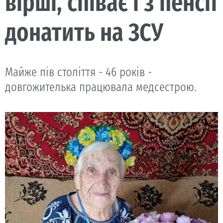
вірші, співає і з пенсії
донатить на ЗСУ
Майже пів століття - 46 років -
довгожителька працювала медсестрою.