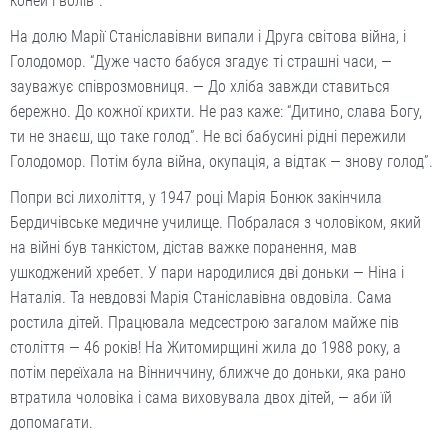
коней і волів”.
На долю Марії Станіславівни випали і Друга світова війна, і
Голодомор. “Дуже часто бабуся згадує ті страшні часи, —
зауважує співрозмовниця. — До хліба завжди ставиться
бережно. До кожної крихти. Не раз каже: “Дитино, слава Богу,
ти не знаєш, що таке голод”. Не всі бабусині рідні пережили
Голодомор. Потім була війна, окупація, а відтак — знову голод”.
Попри всі лихоліття, у 1947 році Марія Бонюк закінчила
Бердичівське медичне училище. Побралася з чоловіком, який
на війні був танкістом, дістав важке поранення, мав
ушкоджений хребет. У пари народилися дві доньки — Ніна і
Наталія. Та невдовзі Марія Станіславівна овдовіла. Сама
ростила дітей. Працювала медсестрою загалом майже пів
століття — 46 років! На Житомирщині жила до 1988 року, а
потім переїхала на Вінниччину, ближче до доньки, яка рано
втратила чоловіка і сама виховувала двох дітей, — аби їй
допомагати.