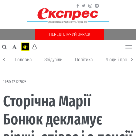
ПЕРЕДПЛАЧУЙ ЗАРАЗ!
Togg
navi
Головна
Звідусіль
Політика
Люди і пробле
11:50 12.12.2025
Сторічна Марії
Бонюк декламує