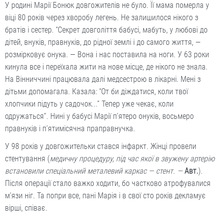
У родині Марії Бонюк довгожителів не було. Її мама померла у
віці 80 років через хворобу легень. Не залишилося нікого з
братів і сестер. “Секрет довголіття бабусі, мабуть, у любові до
дітей, внуків, правнуків, до рідної землі і до самого життя, —
розмірковує онука. — Вона і нас поставила на ноги. У 63 роки
кинула все і переїхала жити на нове місце, де нікого не знала.
На Вінниччині працювала далі медсестрою в лікарні. Мені з
дітьми допомагала. Казала: “От би діждатися, коли твої
хлопчики підуть у садочок...” Тепер уже чекає, коли
одружаться”. Нині у бабусі Марії п’ятеро онуків, восьмеро
правнуків і п’ятимісячна праправнучка.
У 98 років у довгожительки стався інфаркт. Жінці провели
стентування (
медичну процедуру, під час якої в звужену артерію
встановили спеціальний металевий каркас — стент. —
Авт.
).
Після операції стало важко ходити, бо частково атрофувалися
м’язи ніг. Та попри все, пані Марія і в свої сто років декламує
вірші, співає.