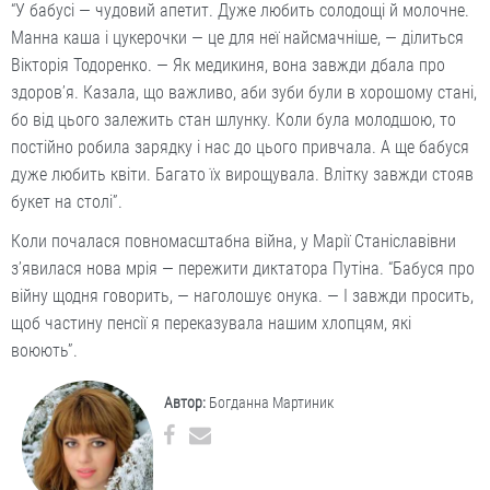
“У бабусі — чудовий апетит. Дуже любить солодощі й молочне.
Манна каша і цукерочки — це для неї найсмачніше, — ділиться
Вікторія Тодоренко. — Як медикиня, вона завжди дбала про
здоров’я. Казала, що важливо, аби зуби були в хорошому стані,
бо від цього залежить стан шлунку. Коли була молодшою, то
постійно робила зарядку і нас до цього привчала. А ще бабуся
дуже любить квіти. Багато їх вирощувала. Влітку завжди стояв
букет на столі”.
Коли почалася повномасштабна війна, у Марії Станіславівни
з’явилася нова мрія — пережити диктатора Путіна. “Бабуся про
війну щодня говорить, — наголошує онука. — І завжди просить,
щоб частину пенсії я переказувала нашим хлопцям, які
воюють”.
Автор:
Богданна Мартиник