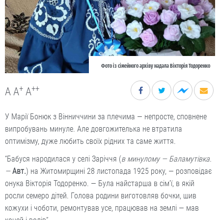
Фото із сімейного архіву надала Вікторія Тодоренко
+
++
A
A
A
У Марії Бонюк з Вінниччини за плечима — непросте, сповнене
випробувань минуле. Але довгожителька не втратила
оптимізму, дуже любить своїх рідних та саме життя.
“Бабуся народилася у селі Заріччя (
в минулому — Баламутівка.
—
Авт.
) на Житомирщині 28 листопада 1925 року, — розповідає
онука Вікторія Тодоренко. — Була найстарша в сім’ї, в якій
росли семеро дітей. Голова родини виготовляв бочки, шив
кожухи і чоботи, ремонтував усе, працював на землі — мав