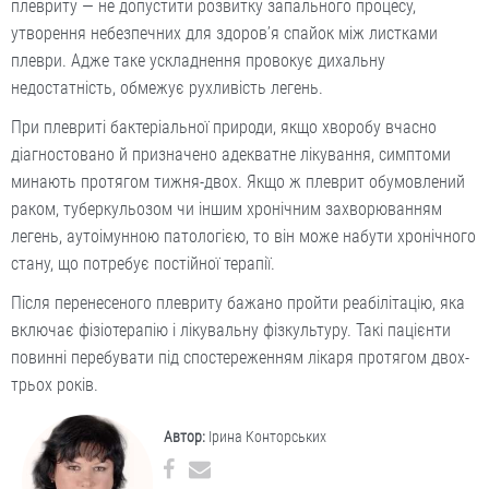
плевриту — не допустити розвитку запального процесу,
утворення небезпечних для здоров’я спайок між листками
плеври. Адже таке ускладнення провокує дихальну
недостатність, обмежує рухливість легень.
При плевриті бактеріальної природи, якщо хворобу вчасно
діагностовано й призначено адекватне лікування, симптоми
минають протягом тижня-двох. Якщо ж плеврит обумовлений
раком, туберкульозом чи іншим хронічним захворюванням
легень, аутоімунною патологією, то він може набути хронічного
стану, що потребує постійної терапії.
Після перенесеного плевриту бажано пройти реабілітацію, яка
включає фізіотерапію і лікувальну фізкультуру. Такі пацієнти
повинні перебувати під спостереженням лікаря протягом двох-
трьох років.
Автор:
Ірина Конторських