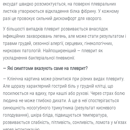
ексудат швидко розсмоктується, на поверхні плевральних
листків утворюються відкладення білка фібрину. У кожному
разі це провокує сильний дискомфорт для хворого.
У більшості випадків плеврит розвивається внаслідок
інфекційних захворювань легень, але може стати результатом і
травми грудей, сезонної алергії, серцевих, гінекологічних,
ниркових патологій. Найпоширеніший — плеврит як
ускладнення бактеріальної пневмонії.
— Які симптоми вказують саме на плеврит?
— Клінічна картина може різнитися при різних видах плевриту.
Але щоразу характерний гострий біль у грудній клітці, що
посилюється на вдиху, при кашлі або рухові. Через страх болю
людина не може глибоко дихати. А ще в неї спостерігається
синюшність носогубного трикутника (результат кисневого
голодування), шкіра бліда, підвищується температура,
розвивається слабкість, пітливість, сонливість, ломота у м’язах
через інтоксикацію.