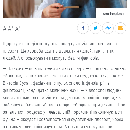
Фото freepik.com
+
++
A
A
A
Щороку в світі діагностують понад один мільйон хворих на
плеврит. Ця хвороба здатна вражати як дітей, так і літніх
людей. А спровокувати її можуть безліч факторів.
— Плеврит — це запалення листків плеври — сполучнотканинної
оболонки, що покриває легені та стінки грудної клітки, — каже
Вікторія Сухан, фахівчиня з пульмонології, фтизіатрії та
фізіотерапії, кандидатка медичних наук. — У здорової людини
між листками плеври міститься декілька мілілітрів рідини, яка
забезпечує “ковзання” листків один об одного при диханні. При
запальних процесах у плевральній порожнині накопичується
рідина — ексудат і розвивається ексудативний плеврит, через
що тиск у плеврі підвищується. А ось при сухому плевриті