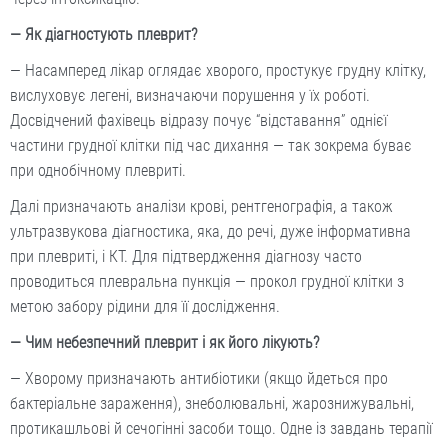
— Як діагностують плеврит?
— Насамперед лікар оглядає хворого, простукує грудну клітку,
вислуховує легені, визначаючи порушення у їх роботі.
Досвідчений фахівець відразу почує “відставання” однієї
частини грудної клітки під час дихання — так зокрема буває
при однобічному плевриті.
Далі призначають аналізи крові, рентгенографія, а також
ультразвукова діагностика, яка, до речі, дуже інформативна
при плевриті, і КТ. Для підтвердження діагнозу часто
проводиться плевральна пункція — прокол грудної клітки з
метою забору рідини для її дослідження.
— Чим небезпечний плеврит і як його лікують?
— Хворому призначають антибіотики (якщо йдеться про
бактеріальне зараження), знеболювальні, жарознижувальні,
протикашльові й сечогінні засоби тощо. Одне із завдань терапії