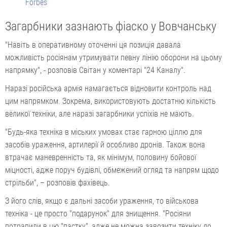
Forbes
Загарбники зазнають фіаско у Вовчанську
"Навіть в оперативному оточенні ця позиція давала
можливість росіянам утримувати певну лінію оборони на цьому
напрямку", - розповів Світан у коментарі "24 Каналу".
Наразі російська армія намагається відновити контроль над
цим напрямком. Зокрема, використовують достатню кількість
великої техніки, але наразі загарбники успіхів не мають.
"Будь-яка техніка в міських умовах стає гарною ціллю для
засобів ураження, артилерії й особливо дронів. Також вона
втрачає маневренність та, як мінімум, половину бойової
міцності, адже поруч будівлі, обмежений огляд та напрям щодо
стрільби", – розповів фахівець.
З його слів, якщо є дальні засоби ураження, то військова
техніка - це просто "подарунок" для знищення. "Росіяни
потрапили в цю "пастку", адже не можна завозити техніку до