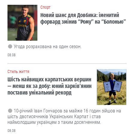
Cпорт
Новий шанс для Довбика: іменитий
форвард змінив “Рому” на “Болонью”
Угода розрахована на один сезон.
08.08
Cтиль життя
Шість найвищих карпатських вершин
— менш як за добу: юний харків’янин
поставив унікальний рекорд
10-річний Іван Гончаров за майже 16 годин зійшов на
шість двотисячників Українських Карпат і став
наймолодшим українцем з таким досягненням.
08.08