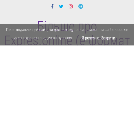
Більше про
Переглядаючи цей сайт, ви даєте згоду на використання файлів cookie
Expres.online (e-формат
для покращення адміністрування.
Я розумію. Закрити
газети "Експрес")
Поділитися у Facebook
Політика конфіденційності
Реклама
Карта сайту
Офіційне повідомлення
Забороняється копіювати будь-які матеріали е-формату газети "Експрес"
без отримання попереднього письмового дозволу редакції.