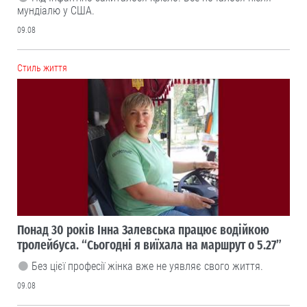
мундіалю у США.
09.08
Cтиль життя
Понад 30 років Інна Залевська працює водійкою
тролейбуса. “Сьогодні я виїхала на маршрут о 5.27”
Без цієї професії жінка вже не уявляє свого життя.
09.08