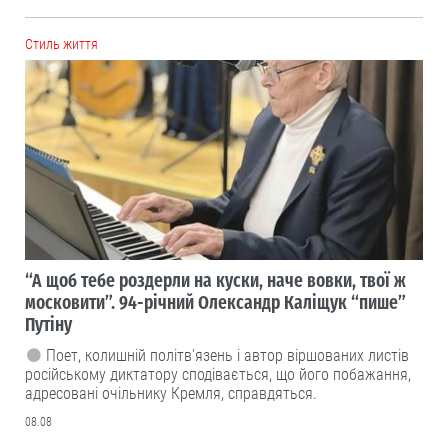
Cтиль життя
“А щоб тебе роздерли на куски, наче вовки, твої ж
московити”. 94-річний Олександр Каліщук “пише”
Путіну
Поет, колишній політв'язень і автор віршованих листів
російському диктатору сподівається, що його побажання,
адресовані очільнику Кремля, справдяться.
08.08