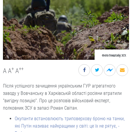
Фото Генштабу ЗСУ.
+
++
A
A
A
Після успішного зачищення українським ГУР агрегатного
заводу у Вовчанську в Харківській області росіяни втратили
"вигідну позицію". Про це розповів військовий експерт,
полковник ЗСУ в запасі Роман Світан.
Окупанти встановлюють триповерхову броню на танки,
які Путін називає найкращими у світі: це їх не рятує, -