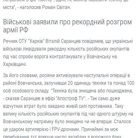
міста", - наголосив Роман Світан.
Військові заявили про рекордний розгром
армії РФ
Речник ОТУ "Харків" Віталій Саранцев повідомив, що українські
військові ліквідували рекордну кількість російських окупантів
під час спроби ворога контратакувати у Вовчанську на
Харківщині.
За його словами, росіяни активізували наступальні операції в
районі Вовчанська, залучивши 20 одиниць техніки та понад 100
осіб особового складу. "Техніка була знищена або пошкоджена,
- сказав Саранцев в ефірі "Апостроф TV". - Так само дуже
відчутних втрат було завдано живій силі противника. Таку
велику кількість російських окупантів під час одного штурму на
Вовчанському напрямку було знищено чи не вперше. Сталося
це ударом артилерією і FPV-дронами. Принаймні за моє
перебування тут вперше число загиблих з ворожого боку