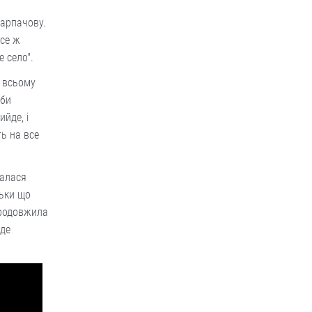
Карпачову.
все ж
е село".
о всьому
 би
ийде, і
ть на все
галася
льки що
продовжила
уде