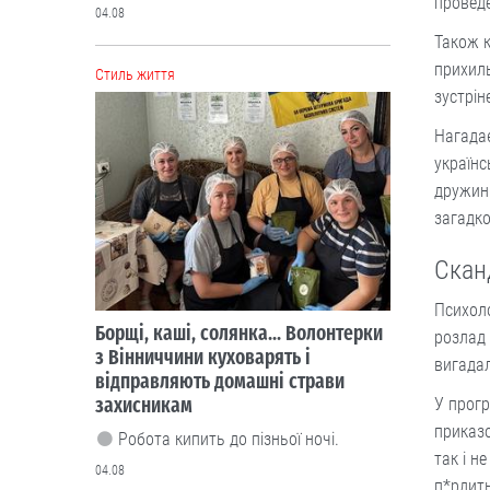
проведе
04.08
Також к
прихиль
Cтиль життя
зустрін
Нагадає
українс
дружини
загадко
Скан
Психоло
Борщі, каші, солянка... Волонтерки
розлад 
з Вінниччини куховарять і
вигадал
відправляють домашні страви
захисникам
У прогр
приказо
Робота кипить до пізньої ночі.
так і н
04.08
п*рдить