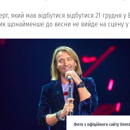
рт, який мав відбутися відбутися 21 грудня у
ик щонайменше до весни не вийде на сцену у 
Фото з офіційного сайту Олег