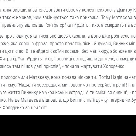
талія вирішила зателефонувати своєму колезі-психологу Дмитру 
ін також не знав, чим закінчується така приказка. Тому Матвєєва 
 правильну відповідь: "хитра ср*ка п*рдить тихо, а смердить на вс
це про людину, яка тихенько щось сказала, а воно вже рознесло п
 Боже, яка хороша фраза, просто початок пісні. Я думаю, Винник міг
ти цю пісню. Він вийде зі своїми косами, без манікюру, або вже як в
"Хитра ср*ка п*рдить тихо, і вовчиці всі підійшли до мене, а смерди
І якось там пішов далі приспів", - почала жартувати Холоденко.
а присоромили Матвєєву, вона почала ніяковіти. Потім Надія нама
ти тему. "Надя, ти зосередься, ми говоримо про серйозні речі! Я ті
уге життя Виннику на українській естраді. А ти смієшся сидиш", - 
ко. На це Матвєєва відповіла, що Винник, на її думку, навряд чи б
 Холоденко за цей "хіт".