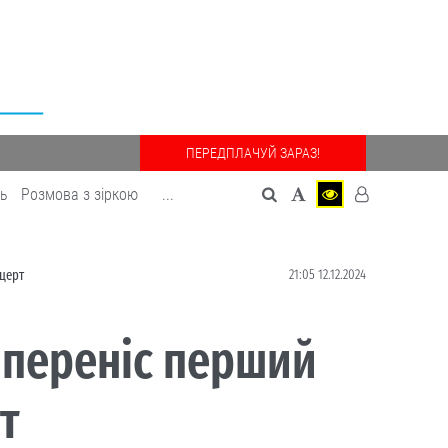
ПЕРЕДПЛАЧУЙ ЗАРАЗ!
дь
Розмова з зіркою
...
21:05 12.12.2024
нцерт
у переніс перший
т