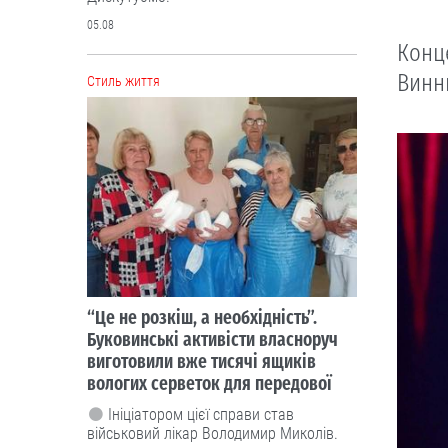
05.08
Конце
Винн
Cтиль життя
“Це не розкіш, а необхідність”.
Буковинські активісти власноруч
виготовили вже тисячі ящиків
вологих серветок для передової
Ініціатором цієї справи став
військовий лікар Володимир Миколів.