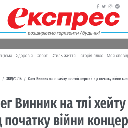
ецтема
Здоров'я
Cпорт
Cтиль життя
Історія плюс
Моя спові
ЗВІДУСІЛЬ
Олег Винник на тлі хейту переніс перший від початку війни ко
ег Винник на тлі хейт
д початку війни концер