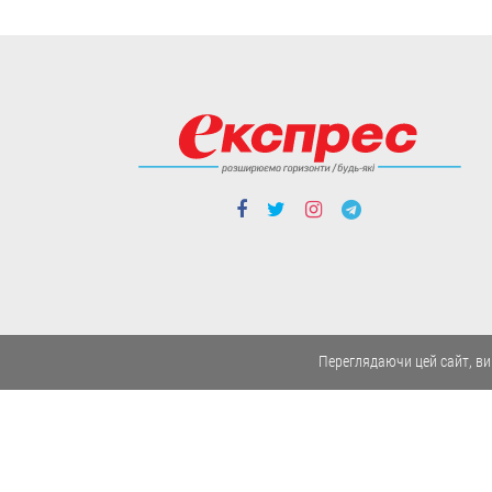
Грає у шахи...
пальцями ніг. 19-
річний харків’янин із
ДЦП став чемпіоном
світу
Його шлях до успіху - непростий.
02.08
Люди і проблеми
Переглядаючи цей сайт, ви
Грант на навчання