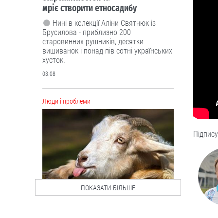
мріє створити етносадибу
Нині в колекції Аліни Святнюк із
Брусилова - приблизно 200
старовинних рушників, десятки
вишиванок і понад пів сотні українських
хусток.
03.08
Люди і проблеми
Підпису
ПОКАЗАТИ БІЛЬШЕ
Дуже агресивний цап: після нападу