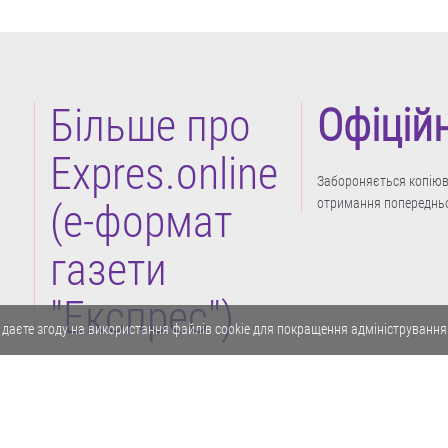
Більше про
Офіцій
Expres.online
Забороняється копіюва
отримання попередньо
(e-формат
газети
"Експрес")
 даєте згоду на використання файлів cookie для покращення адміністрування
Політика конфіденційності
Реклама
Карта сайту