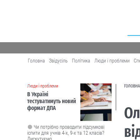
Головна
Звідусіль
Політика
Люди і проблеми
Сп
Люди і проблеми
ГОЛОВНА
В Україні
тестуватимуть новий
Ол
формат ДПА
ві
Чи потрібно проводити підсумкові
іспити для учнів 4-х, 9-х та 12 класів?
Дискутуємо.