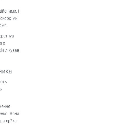
а.
ійсними, і
 скоро ми
м!".
еретнув
ого
ін лікував
ника
ають
ь
ження
енко. Вона
тра ср*ка