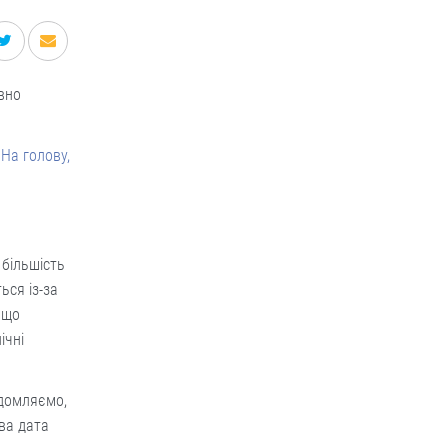
вно
 На голову,
 більшість
ься із-за
 що
ічні
ідомляємо,
ва дата