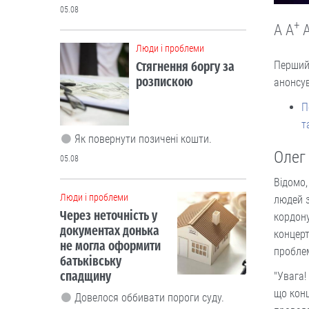
05.08
+
A
A
Люди і проблеми
Перший 
Стягнення боргу за
розпискою
анонсу
П
т
Як повернути позичені кошти.
Олег
05.08
Відомо,
Люди і проблеми
людей з
Через неточність у
кордону
документах донька
концерт
не могла оформити
пробле
батьківську
спадщину
"Увага!
що конц
Довелося оббивати пороги суду.