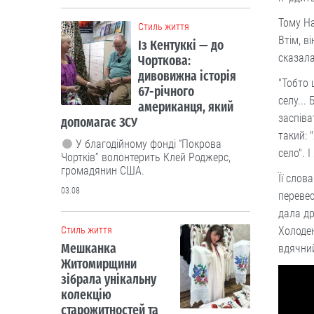
Тому На
Cтиль життя
Втім, в
Із Кентуккі — до
сказала
Чорткова:
дивовижна історія
"Тобто 
67-річного
селу...
американця, який
заспіва
допомагає ЗСУ
такий: 
У благодійному фонді “Покрова
село". 
Чортків” волонтерить Клей Роджерс,
громадянин США.
Її слов
03.08
перевес
дала др
Холоден
Cтиль життя
Мешканка
вдячний
Житомирщини
зібрала унікальну
колекцію
старожитностей та