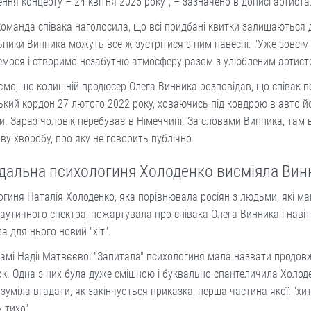
ння концерту – 24 квітня 2025 року", – зазначено в дописі артист
оманда співака наголосила, що всі придбані квитки залишаються д
ники Винника можуть все ж зустрітися з ним навесні. "Уже зовсім
емося і створимо незабутню атмосферу разом з улюбленим артисто
мо, що колишній продюсер Олега Винника розповідав, що співак п
ький кордон 27 лютого 2022 року, ховаючись під ковдрою в авто й
. Зараз чоловік перебуває в Німеччині. За словами Винника, там в
ву хворобу, про яку не говорить публічно.
дальна психологиня Холоденко висміяла Вин
гиня Наталія Холоденко, яка порівнювала росіян з людьми, які м
аутичного спектра, пожартувала про співака Олега Винника і навіт
а для нього новий "хіт".
амі Надії Матвєєвої "Запитала" психологиня мала назвати продов
к. Одна з них була дуже смішною і буквально спантеличила Холод
е зуміла вгадати, як закінчується приказка, перша частина якої: "хи
 тихо".