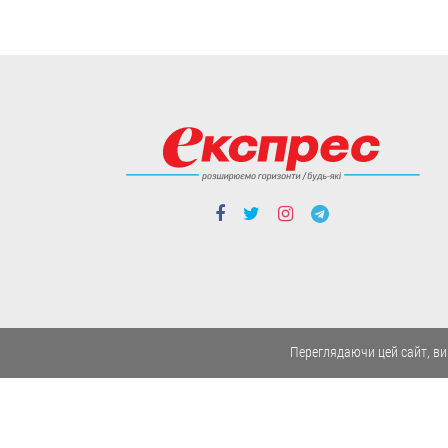
Cтиль життя
Борщі, каші, солянка... Волонтерки
з Вінниччини куховарять і
відправляють домашні страви
захисникам
Робота кипить до пізньої ночі.
Переглядаючи цей сайт, ви
04.08
Cтиль життя
Із Кентуккі — до