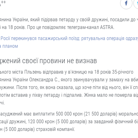
++
A
нина України, який підірвав петарду у своїй дружині, посадили до 
і на 18 років. Про це повідомляє телеграм-канал ASTRA.
 Росії перекинувся пасажирський поїзд: рятувальна операція одраз
а планом
джений своєї провини не визнав
ького міста Пльзень відправив у в'язницю на 18 років 35-річного
нина України Олександра С., якого звинувачували у замаху на вб
ружини. Після того, як вона сказала, що хоче піти від нього, він її с
потім вставив у піхву петарду і підпалив. Жінка мало не померла ві
чі.
асуджений має виплатити 500 000 крон (21 500 доларів) морально
ації дружині, 120 000 крон (5 000 доларів) за завданий фізичний б
н (5 000 доларів) страховій компанії.