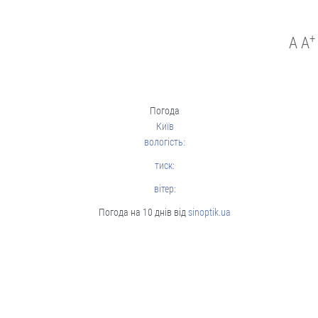
Люди і проблеми
Стягнення боргу за
розпискою
+
A
A
Як повернути позичені кошти.
Погода
05.08
Київ
вологість:
Люди і проблеми
тиск:
Через неточність у
документах донька
вітер:
не могла оформити
Погода на 10 днів від
sinoptik.ua
батьківську
спадщину
Довелося оббивати пороги суду.
04.08