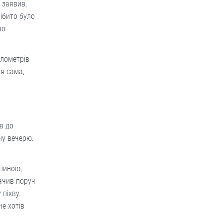
 заявив,
ібито було
во
ілометрів
я сама,
в до
чну вечерю.
спиною,
бачив поруч
 піхву.
не хотів