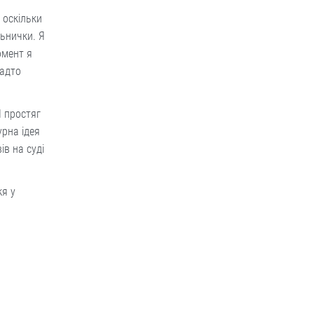
 оскільки
льнички. Я
омент я
надто
Я простяг
урна ідея
ів на суді
кя у