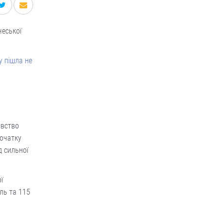
чеської
у пішла не
ивство
початку
д сильної
ї
іль та 115