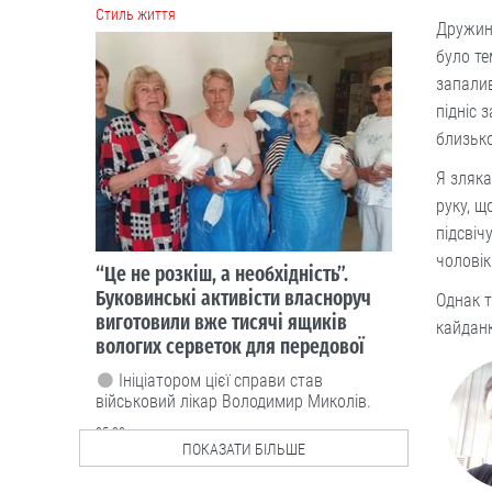
Cтиль життя
Дружина
було те
запалив
підніс 
близько
Я зляка
руку, щ
підсвіч
чоловік
“Це не розкіш, а необхідність”.
Буковинські активісти власноруч
Однак т
виготовили вже тисячі ящиків
кайданк
вологих серветок для передової
Ініціатором цієї справи став
військовий лікар Володимир Миколів.
05.08
ПОКАЗАТИ БІЛЬШЕ