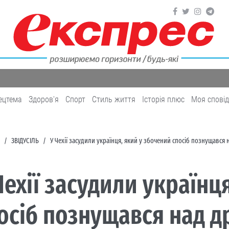
ецтема
Здоров'я
Cпорт
Cтиль життя
Історія плюс
Моя спові
ЗВІДУСІЛЬ
У Чехії засудили українця, який у збочений спосіб познущавс
Чехії засудили українц
осіб познущався над 