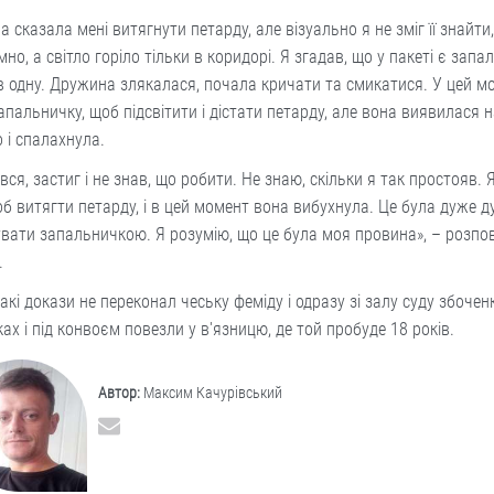
 сказала мені витягнути петарду, але візуально я не зміг її знайти,
мно, а світло горіло тільки в коридорі. Я згадав, що у пакеті є запа
 одну. Дружина злякалася, почала кричати та смикатися. У цей м
запальничку, щоб підсвітити і дістати петарду, але вона виявилася 
 і спалахнула.
вся, застиг і не знав, що робити. Не знаю, скільки я так простояв. 
об витягти петарду, і в цей момент вона вибухнула. Це була дуже д
увати запальничкою. Я розумію, що це була моя провина», – розпов
.
акі докази не переконал чеську феміду і одразу зі залу суду збочен
ах і під конвоєм повезли у в'язницю, де той пробуде 18 років.
Автор:
Максим Качурівський