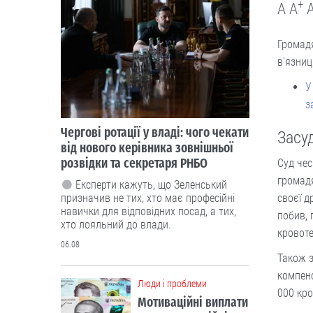
+
A
A
Громадя
в'язниц
У
з
Чергові ротації у владі: чого чекати
Засу
від нового керівника зовнішньої
розвідки та секретаря РНБО
Суд чес
громадя
Експерти кажуть, що Зеленський
призначив не тих, хто має професійні
своєї д
навички для відповідних посад, а тих,
побив, 
хто лояльний до влади.
кровоте
06.08
Також з
компенс
Люди і проблеми
000 кро
Мотиваційні виплати