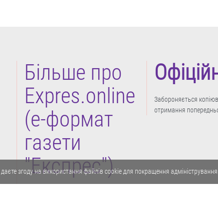
Більше про
Офіцій
Expres.online
Забороняється копіюва
отримання попередньо
(e-формат
газети
"Експрес")
 даєте згоду на використання файлів cookie для покращення адміністрування
Політика конфіденційності
Реклама
Карта сайту