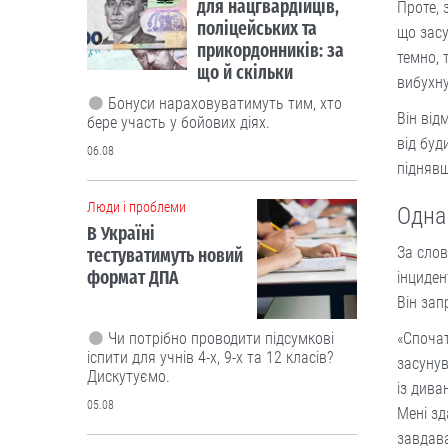
для нацгвардійців,
Проте, 
поліцейських та
що засу
прикордонників: за
темно, 
що й скільки
вибухну
Бонуси нараховуватимуть тим, хто
Він від
бере участь у бойових діях.
від буд
06.08
піднявш
Люди і проблеми
Одна
В Україні
За слов
тестуватимуть новий
формат ДПА
інциден
Він зап
Чи потрібно проводити підсумкові
«Спочат
іспити для учнів 4-х, 9-х та 12 класів?
засунув
Дискутуємо.
із дива
05.08
Мені зд
завдава