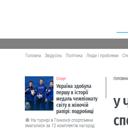
Головна
Звідусіль
Політика
Люди і проблеми
Сп
Cпорт
ГОЛОВНА
Україна здобула
першу в історії
У 
медаль чемпіонату
світу в жіночій
рапірі: подробиці
сп
На турнірі в Гонконзі спортсмени
змагалися за 12 комплектів нагород: