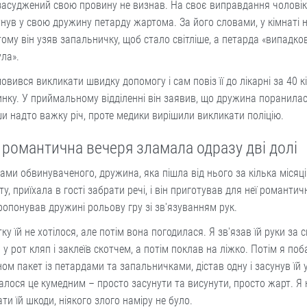
засуджений свою провину не визнав. На своє виправдання чоловік
нув у свою дружину петарду жартома. За його словами, у кімнаті н
тому він узяв запальничку, щоб стало світліше, а петарда «випадко
ла».
мовився викликати швидку допомогу і сам повіз її до лікарні за 40 к
инку. У приймальному відділенні він заявив, що дружина поранилас
и надто важку річ, проте медики вирішили викликати поліцію.
 романтична вечеря зламала одразу дві долі
ами обвинуваченого, дружина, яка пішла від нього за кілька місяці
ту, приїхала в гості забрати речі, і він приготував для неї романти
ропонував дружині рольову гру зі зв'язуванням рук.
ку їй не хотілося, але потім вона погодилася. Я зв'язав їй руки за 
 у рот кляп і заклеїв скотчем, а потім поклав на ліжко. Потім я по
ном пакет із петардами та запальничками, дістав одну і засунув їй у
алося це кумедним – просто засунути та висунути, просто жарт. Я 
ти їй шкоди, ніякого злого наміру не було.