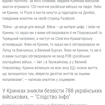
відомо публічно. За його словами, завдяки Кринкам військові
змогли втримати 120-тисячне російське військо на півдні. Якби
не Кринки, то Росія б могла кинути ці підрозділи на Донбас,
повідомив аналітик на своїй сторінці Facebook.
“Війна - це місце для емоцій. Війна – це матерія цифр. І якби не
Кринки, то зараз ми з вами обговорювали б не Покровський та
Торецький напрямок, а наступ на Слов'яно-Краматорську
агломерацію. Якби не Кринки, то зараз ми б обговорювали не
Липці та Вовчанськ, а Великий Бурлук. Якби не Кринки, то ми б
із вами сьогодні обговорювали не захід РОВ (російських
окупаційних військ, — Авт.) в Урожайному, а у Великій
Новоселівці. Кринки вплинули на всю зону БД і кожне життя,
що залишилося там, зберегло десяток життів за іншими
напрямками”, — написав аналітик у соцмережі.
У Кринках зникли безвісти 788 українських
військових, — "Слідство.Інфо"