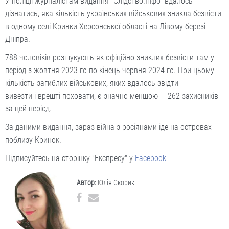
У поліції журналістам видання "Слідство.Інфо" вдалось
дізнатись, яка кількість українських військових зникла безвісти
в одному селі Кринки Херсонської області на Лівому березі
Дніпра.
788 чоловіків розшукують як офіційно зниклих безвісти там у
період з жовтня 2023-го по кінець червня 2024-го. При цьому
кількість загиблих військових, яких вдалось звідти
вивезти і врешті поховати, є значно меншою — 262 захисників
за цей період.
За даними видання, зараз війна з росіянами іде на островах
поблизу Кринок.
Підписуйтесь на сторінку "Експресу" у
Facebook
Автор:
Юлія Скорик