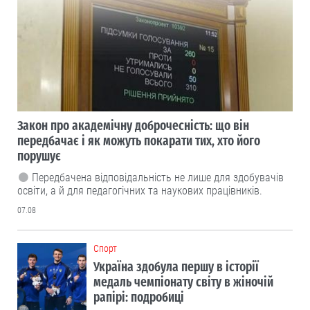
Закон про академічну доброчесність: що він
передбачає і як можуть покарати тих, хто його
порушує
Передбачена відповідальність не лише для здобувачів
освіти, а й для педагогічних та наукових працівників.
07.08
Cпорт
Україна здобула першу в історії
медаль чемпіонату світу в жіночій
рапірі: подробиці