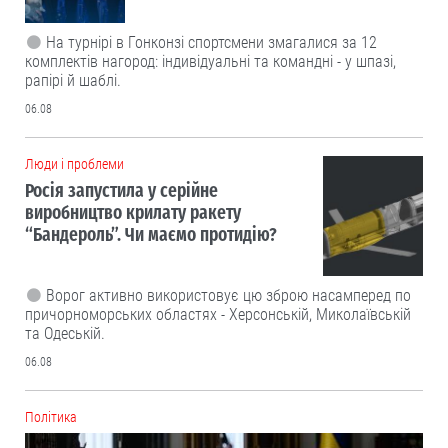
На турнірі в Гонконзі спортсмени змагалися за 12
комплектів нагород: індивідуальні та командні - у шпазі,
рапірі й шаблі.
06.08
Люди і проблеми
Росія запустила у серійне
виробництво крилату ракету
“Бандероль”. Чи маємо протидію?
Ворог активно використовує цю зброю насамперед по
причорноморських областях - Херсонській, Миколаївській
та Одеській.
06.08
Політика