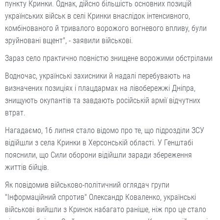
пункту Кринки. Однак, дійсно більшість основних позицій
українських військ в селі Кринки внаслідок інтенсивного,
комбінованого й тривалого ворожого вогневого впливу, були
зруйновані вщент", - заявили військові.
Зараз село практично повністю знищене ворожими обстрілами
Водночас, українські захисники й надалі перебувають на
визначених позиціях і плацдармах на лівобережжі Дніпра,
знищують окупантів та завдають російській армії відчутних
втрат.
Нагадаємо, 16 липня стало відомо про те, що підрозділи ЗСУ
відійшли з села Кринки в Херсонській області. У Генштабі
пояснили, що Сили оборони відійшли заради збереження
життів бійців.
Як повідомив військово-політичний оглядач групи
"Інформаційний спротив" Олександр Коваленко, українські
військові вийшли з Кринок набагато раніше, ніж про це стало