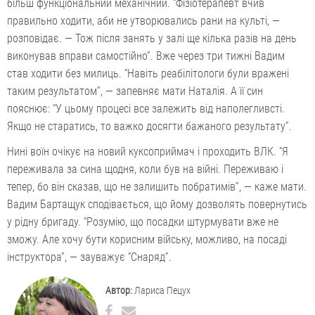
більш функціональний механічний. “Фізіотерапевт вчив
правильно ходити, аби не утворювались рани на культі, —
розповідає. — Тож після занять у залі ще кілька разів на день
виконував вправи самостійно”. Вже через три тижні Вадим
став ходити без милиць. “Навіть реабілітологи були вражені
таким результатом”, — запевняє мати Наталія. А її син
пояснює: “У цьому процесі все залежить від наполегливсті.
Якщо не старатись, то важко досягти бажаного результату”.
Нині воїн очікує на новий куксоприймач і проходить ВЛК. “Я
переживала за сина щодня, коли був на війні. Переживаю і
тепер, бо він сказав, що не залишить побратимів”, — каже мати.
Вадим Бартащук сподівається, що йому дозволять повернутись
у рідну бригаду. “Розумію, що посадки штурмувати вже не
зможу. Але хочу бути корисним війську, можливо, на посаді
інструктора”, — зауважує “Снаряд”.
Автор:
Лариса Пецух