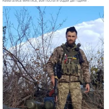
намагались мінятись, аби поспати бодай дві години”.