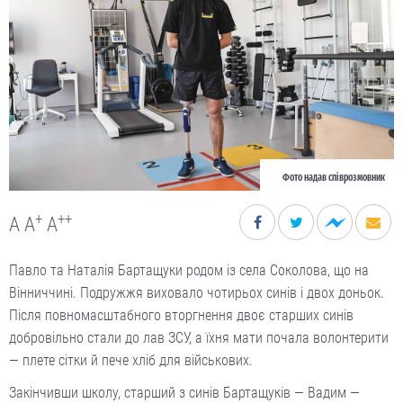
Фото надав співрозмовник
+
++
A
A
A
Павло та Наталія Бартащуки родом із села Соколова, що на
Вінниччині. Подружжя виховало чотирьох синів і двох доньок.
Після повномасштабного вторгнення двоє старших синів
добровільно стали до лав ЗСУ, а їхня мати почала волонтерити
— плете сітки й пече хліб для військових.
Закінчивши школу, старший з синів Бартащуків — Вадим —