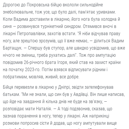
Дорогою до Покровська бійцю вкололи сильнодійне
знеболювальне, тож усе, що було далі, пам’ятає уривками.
Коли Вадима доставили в лікарню, його нога була холодна й
синя — розвинувся турнікетний синдром. Отямився вночі в
лікарні Петропавлівки, захотів встати. “Я ніби відчував праву
ногу, але зрештою зрозумів, що її вже немає, — ділиться Вадим
Бартащук. — Спершу був ступор, але швидко усвідомив, що вже
нічого не зміниш, треба рухатись далі”. Тож про ампутацію
повідомив 26-річного брата Ігоря, який став на захист країни
на початку 2023-го. Потім взявся відписувати рідним і
побратимам, мовляв, живий, все добре.
Бійця перевезли в лікарню у Дніпрі, звідти зателефонував
батькам. “Ми не знали, що син був у Авдіївці. Він лише написав,
що йде на завдання й кілька днів не буде на зв’язку, —
розповідає мати Наталія. — А тоді подзвонив, сказав, що
зазнав поранення в ногу, тепер у лікарні. Аж наприкінці
розмови попросив сісти й додав, що ногу ампутували вище