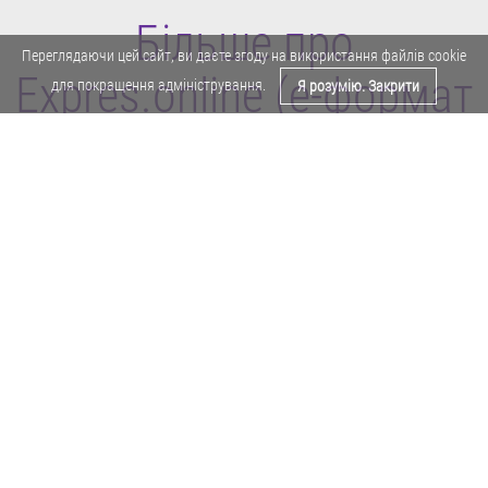
Більше про
Переглядаючи цей сайт, ви даєте згоду на використання файлів cookie
Expres.online (e-формат
для покращення адміністрування.
Я розумію. Закрити
газети "Експрес")
Поділитися у Facebook
Політика конфіденційності
Реклама
Карта сайту
Офіційне повідомлення
Забороняється копіювати будь-які матеріали е-формату газети "Експрес"
без отримання попереднього письмового дозволу редакції.