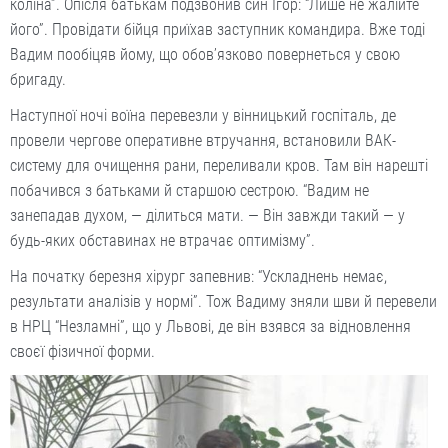
коліна”. Опісля батькам подзвонив син Ігор: “Лише не жалійте
його”. Провідати бійця приїхав заступник командира. Вже тоді
Вадим пообіцяв йому, що обов’язково повернеться у свою
бригаду.
Наступної ночі воїна перевезли у вінницький госпіталь, де
провели чергове оперативне втручання, встановили ВАК-
систему для очищення рани, переливали кров. Там він нарешті
побачився з батьками й старшою сестрою. “Вадим не
занепадав духом, — ділиться мати. — Він завжди такий — у
будь-яких обставинах не втрачає оптимізму”.
На початку березня хірург запевнив: “Ускладнень немає,
результати аналізів у нормі”. Тож Вадиму зняли шви й перевели
в НРЦ “Незламні”, що у Львові, де він взявся за відновлення
своєї фізичної форми.