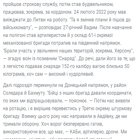
пройшов строкову службу, потім став будівельником,
працював, зокрема, за кордоном. 24 лютого 2022 року мав
виїжджати до Литви на роботу. “Та я змінив плани й пішов до
військкомату”, — розповідає 27-річний Вадим. Після навчання
на полігоні став артилеристом й у складі 61-ї окремої
механізованої бригади потрапив на південний напрямок.
“Брали участь у звільненні наших територій, зокрема, Херсону”,
— згадує воїн із позивним “Снаряд”. До речі, дали його за те, що
з легкістю подавав снаряди 152-го калібру вагою близько 50
кілограмів, хоч сам — високий і худорлявий.
Далі підрозділ перекинули на Донецький напрямок, у район
Соледара й Бахмуту. “Бійці з інших бригад давали координати,
по яких ми відпрацьовували, — пояснює. — Потім нас вивели
на ротацію, і я вирішив перевестись у Третю окрему штурмову
бригаду. Взимку цього року нас направили в Авдіївку, де ми
тримали оборону. Хоч ворог безперервно гатив,
використовуючи все, що має, — КАБи, артилерію, дрони. Ми