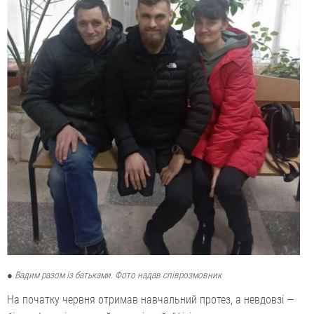
● Вадим разом із батьками. Фото надав співрозмовник
На початку червня отримав навчальний протез, а невдовзі —