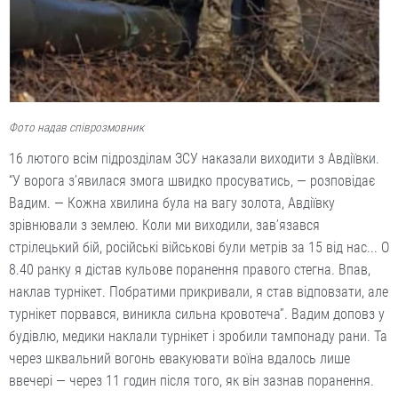
Фото надав співрозмовник
16 лютого всім підрозділам ЗСУ наказали виходити з Авдіївки.
“У ворога з’явилася змога швидко просуватись, — розповідає
Вадим. — Кожна хвилина була на вагу золота, Авдіївку
зрівнювали з землею. Коли ми виходили, зав’язався
стрілецький бій, російські військові були метрів за 15 від нас... О
8.40 ранку я дістав кульове поранення правого стегна. Впав,
наклав турнікет. Побратими прикривали, я став відповзати, але
турнікет порвався, виникла сильна кровотеча”. Вадим доповз у
будівлю, медики наклали турнікет і зробили тампонаду рани. Та
через шквальний вогонь евакуювати воїна вдалось лише
ввечері — через 11 годин після того, як він зазнав поранення.