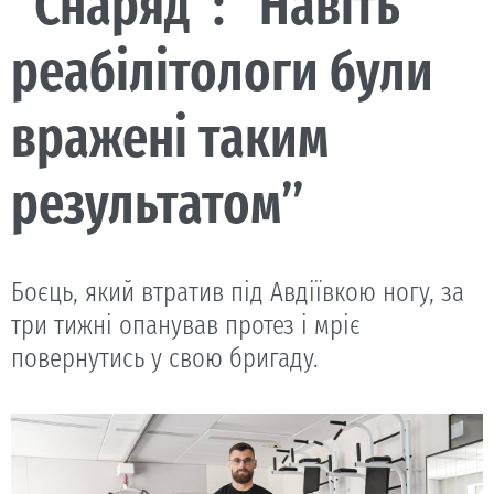
“Снаряд”: “Навіть
реабілітологи були
вражені таким
результатом”
Боєць, який втратив під Авдіївкою ногу, за
три тижні опанував протез і мріє
повернутись у свою бригаду.