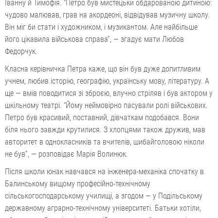
Іванну й Тимофія. “Петро був мистецьки обдарованою дитиною:
чудово малював, грав на акордеоні, відвідував музичну школу.
Він міг би стати і художником, і музикантом. Але найбільше
його цікавила військова справа”, — згадує мати Любов
Федорчук.
Класна керівничка Петра каже, що він був дуже допитливим
учнем, любив історію, географію, українську мову, літературу. А
ще — вмів поводитися зі зброєю, влучно стріляв і був актором у
шкільному театрі. “Йому неймовірно пасували ролі військових.
Петро був красивий, поставний, дівчаткам подобався. Вони
біля нього завжди крутилися. З хлопцями також дружив, мав
авторитет в однокласників та вчителів, шибайголовою ніколи
не був”, — розповідає Марія Волинюк.
Після школи юнак навчався на інженера-механіка спочатку в
Балинському вищому професійно-технічному
сільськогосподарському училищі, а згодом — у Подільському
державному аграрно-технічному університеті. Батьки хотіли,