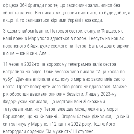
офіцера 36-ї бригади про те, що захисники залишилися без
зброї та харчів. Він писав: якщо вони вистоять, то буде добре, а
якщо ні, то залишаться вірними Україні назавжди.
Згодом знайомі Іванни, Петрової сестри, скинули їй відео, як
наші воїни з Маріуполя здаються в полон. І несуть на ношах
пораненого бійця, дуже схожого на Петра. Батьки довго вірили,
що це — їхній син. Але...
11 червня 2022-го на ворожому телеграм-каналів сестра
натрапила на відео. Орки зневаж­ливо писали: “Ищи хохла по
чубу”. Дівчина впізнала в одному з мертвих захисників свого
брата. Проте повернути його тіло довго не вдавалося. Майже
рік оборонця вважали зниклим безвісти. Лише у 2023-му
Федорчукам написали, що мертвий воїн зі схожими
татуюваннями, як у Петра, вже два місяці лежить у морзі
Борисполя, що на Київщині... Згодом батьки дізналися, що їхній
син загинув у Маріуполі 12 квітня 2022 року. Тоді ж його
нагородили орденом “За мужність” ІІІ ступеня.