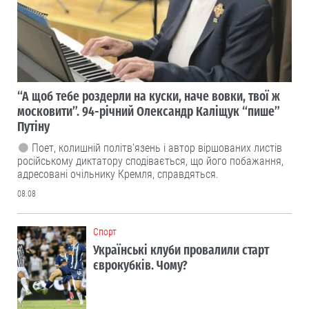
“А щоб тебе роздерли на куски, наче вовки, твої ж
московити”. 94-річний Олександр Каліщук “пише”
Путіну
Поет, колишній політв'язень і автор віршованих листів
російському диктатору сподівається, що його побажання,
адресовані очільнику Кремля, справдяться.
08.08
Cпорт
Українські клуби провалили старт
єврокубків. Чому?