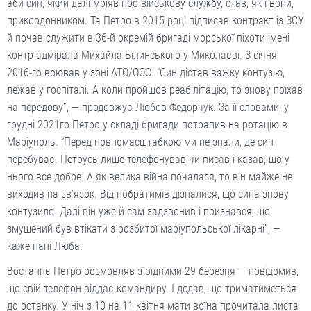
аби син, який далі мріяв про військову службу, став, як і вони,
прикордонником. Та Петро в 2015 році підписав контракт із ЗСУ
й почав служити в 36-й окремій бригаді морської піхоти імені
контр-адмірала Михайла Білинського у Миколаєві. З січня
2016-го воював у зоні АТО/ООС. “Син дістав важку контузію,
лежав у госпіталі. А коли пройшов реабілітацію, то знову поїхав
на передову”, — продовжує Любов Федорчук. За її словами, у
грудні 2021го Петро у складі бригади потрапив на ротацію в
Маріуполь. “Перед повномасштабкою ми не знали, де син
перебуває. Петрусь лише телефонував чи писав і казав, що у
нього все добре. А як велика війна почалася, то він майже не
виходив на зв’язок. Від побратимів дізналися, що сина знову
контузило. Далі він уже й сам задзвонив і признався, що
змушений був втікати з розбитої маріупольської лікарні”, —
каже пані Люба.
Востаннє Петро розмовляв з рідними 29 березня — повідомив,
що свій телефон віддає командиру. І додав, що триматиметься
до останку. У ніч з 10 на 11 квітня мати воїна прочитала листа