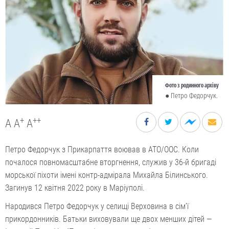
Фото з родинного архіву
● Петро Федорчук.
+
++
A
A
A
Петро Федорчук з Прикарпаття воював в АТО/ООС. Коли
почалося повномасштабне вторгнення, служив у 36-й бригаді
морської піхоти імені контр-адмірала Михайла Білинського.
Загинув 12 квітня 2022 року в Маріуполі.
Народився Петро Федорчук у селищі Верховина в сім’ї
прикордонників. Батьки виховували ще двох менших дітей —