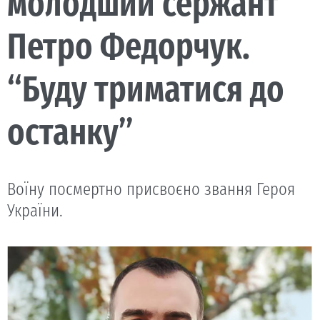
молодший сержант
Петро Федорчук.
“Буду триматися до
останку”
Воїну посмертно присвоєно звання Героя
України.