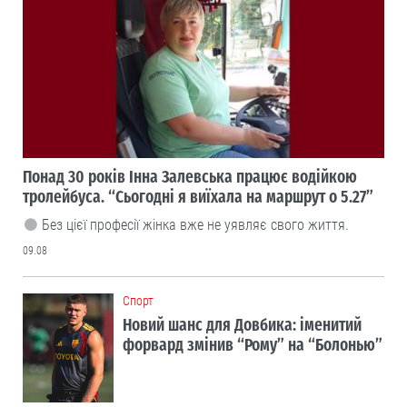
Понад 30 років Інна Залевська працює водійкою
тролейбуса. “Сьогодні я виїхала на маршрут о 5.27”
Без цієї професії жінка вже не уявляє свого життя.
09.08
Cпорт
Новий шанс для Довбика: іменитий
форвард змінив “Рому” на “Болонью”