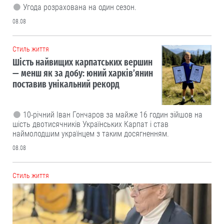
Угода розрахована на один сезон.
08.08
Cтиль життя
Шість найвищих карпатських вершин
— менш як за добу: юний харків’янин
поставив унікальний рекорд
10-річний Іван Гончаров за майже 16 годин зійшов на
шість двотисячників Українських Карпат і став
наймолодшим українцем з таким досягненням.
08.08
Cтиль життя