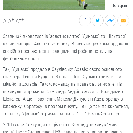
Фото upl.ua
+
++
A
A
A
Зазвичай вирватися із “золотих кліток” “Динамо” та “Шахтаря”
вкрай складно. Але не цього року. Власники цих команд доволі
спокійно прощаються з гравцями, які робили погоду на
футбольному полі.
Так, “Динамо” продало в Саудівську Аравію свого основного
голкіпера Георгія Бущана. За нього Ігор Суркіс отримав три
мільйони доларів. Також команду на правах вільних агентів
покинули старожили Олександр Андрієвський та Володимир
Шепелєв. А ще — захисник Максим Дячук, він йде в оренду в
іспанську “Сарагосу” з правом викупу. І якщо там приживеться,
то влітку “Динамо” отримає за нього 1 — 1,5 мільйона євро.
У “Шахтаря” ситуація ще цікавіша. Команду покинув “жива
ікона” Тарас Степаненко. Цей гравець виступав за гірників з