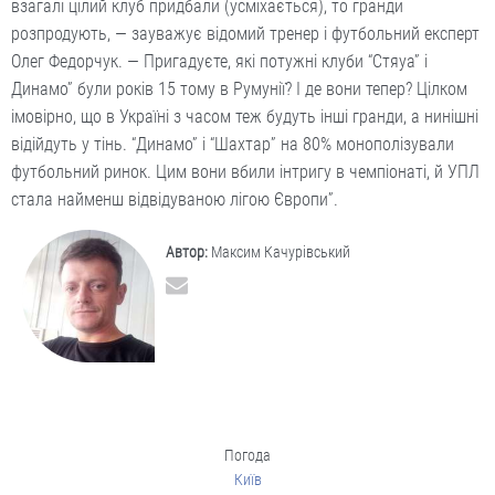
взагалі цілий клуб придбали (усміхається), то гранди
розпродують, — зауважує відомий тренер і футбольний експерт
Олег Федорчук. — Пригадуєте, які потужні клуби “Стяуа” і
Динамо” були років 15 тому в Румунії? І де вони тепер? Цілком
імовірно, що в Україні з часом теж будуть інші гранди, а нинішні
відійдуть у тінь. “Динамо” і “Шахтар” на 80% монополізували
футбольний ринок. Цим вони вбили інтригу в чемпіонаті, й УПЛ
стала найменш відвідуваною лігою Європи”.
Автор:
Максим Качурівський
Погода
Київ