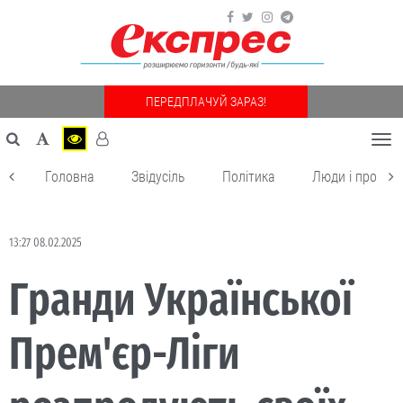
ПЕРЕДПЛАЧУЙ ЗАРАЗ!
Togg
navi
Головна
Звідусіль
Політика
Люди і пробле
13:27 08.02.2025
Гранди Української
Прем'єр-Ліги