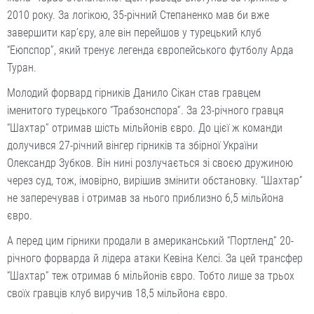
2010 року. За логікою, 35-річний Степаненко мав би вже
завершити кар’єру, але він перейшов у турецький клуб
“Еюпспор”, який тренує легенда європейського футболу Арда
Туран.
Молодий форвард гірників Данило Сікан став гравцем
іменитого турецького “Трабзонспора”. За 23-річного гравця
“Шахтар” отримав шість мільйонів євро. До цієї ж команди
долучився 27-річний вінгер гірників та збірної України
Олександр Зубков. Він нині розлучається зі своєю дружиною
через суд, тож, імовірно, вирішив змінити обстановку. “Шахтар”
не заперечував і отримав за нього приблизно 6,5 мільйона
євро.
А перед цим гірники продали в американський “Портленд” 20-
річного форварда й лідера атаки Кевіна Келсі. За цей трансфер
“Шахтар” теж отримав 6 мільйонів євро. Тобто лише за трьох
своїх гравців клуб виручив 18,5 мільйона євро.