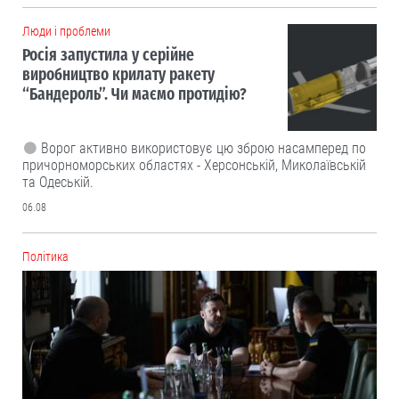
Люди і проблеми
Росія запустила у серійне
виробництво крилату ракету
“Бандероль”. Чи маємо протидію?
Ворог активно використовує цю зброю насамперед по
причорноморських областях - Херсонській, Миколаївській
та Одеській.
06.08
Політика