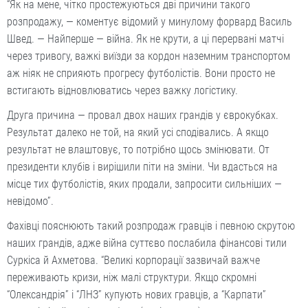
“Як на мене, чітко простежуються дві причини такого
розпродажу, — коментує відомий у минулому форвард Василь
Швед. — Найперше — війна. Як не крути, а ці перервані матчі
через тривогу, важкі виїзди за кордон наземним транспортом
аж ніяк не сприяють прогресу футболістів. Вони просто не
встигають відновлюватись через важку логістику.
Друга причина — провал двох наших грандів у єврокубках.
Результат далеко не той, на який усі сподівались. А якщо
результат не влаштовує, то потрібно щось змінювати. От
президенти клубів і вирішили піти на зміни. Чи вдасться на
місце тих футболістів, яких продали, запросити сильніших —
невідомо”.
Фахівці пояснюють такий розпродаж гравців і певною скрутою
наших грандів, адже війна суттєво послабила фінансові тили
Суркіса й Ахметова. “Великі корпорації зазвичай важче
переживають кризи, ніж малі структури. Якщо скромні
“Олександрія” і “ЛНЗ” купують нових гравців, а “Карпати”