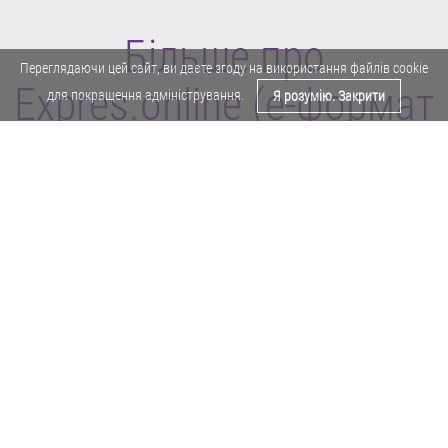
Більше про
Переглядаючи цей сайт, ви даєте згоду на використання файлів cookie
Expres.online (e-формат
для покращення адміністрування.
Я розумію. Закрити
газети "Експрес")
Поділитися у Facebook
Політика конфіденційності
Реклама
Карта сайту
Офіційне повідомлення
Забороняється копіювати будь-які матеріали е-формату газети "Експрес"
без отримання попереднього письмового дозволу редакції.