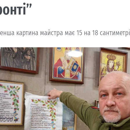
онті”
нша картина майстра має 15 на 18 сантиметрів