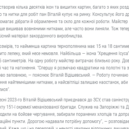
 створив кілька десятків ікон та вишитих картин, багато з яких роз
 та нитки для робіт пан Віталій купує на ринку. Консультує його д
омагає дібрати й обрамлення та скло для кожної роботи. Майстер 
ше вишивав вовняними нитками, але часто вони линяли. Тож тепе
існий матеріал закордонного виробництва.
змірів, то найменша картина тернополянина має 15 на 18 сантиме
ито лелеку, який несе немовля. Найбільша — ікона “Хрещення Ісуса
6 сантиметрів. На одну роботу майстер витрачає близько року. Дов
 час та натхнення. “Спершу я розмічаю квадратики на полотні та з
во заповнюю, — пояснює Віталій Відішевський. — Роботу починаю
ня найтемнішими нитками, а найсвітліші залишаю наостанок, аби
лися”.
ресні 2023-го Віталій Відішевський приєднався до ЗСУ, став санінст
ту 151-ї окремої механізованої бригади. Служив на Запоріжжі та Д
одили на бойове чергування, забирали поранених хлопців та допр
заційні пункти. Дорогою надавали потрібну допомогу”, — розповіда
вий. Каже, що і на передовій, у нечасті хвилини відпочинку, вишива