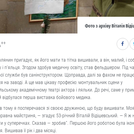
Фото з архіву Віталія Від
++
A
лянин пригадує, як його мати та тітка вишивали, а він, малий, і со
у і п’яльця. Згодом здобув медичну освіту, став фельдшером. Під ч
ої служби був санінструктором. Щоправда, далі за фахом не прац
я на заводі. А ще мав цікаву професію: монтувальник сцени у
льському академічному театрі актора і ляльки. До речі, саме у при
й відбулася перша виставка бойового медика.
ів тому я посперечався зі своєю дружиною, що буду вишивати. Мо
равна майстриня, — згадує 53-річний Віталій Відішевський. — Я ж 
и у суперечках. Сказав — зробив”. Першою його роботою була іко
. Вишивав її рік і два місяці.