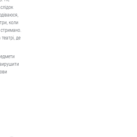
аслідок
одіваюся,
три, коли
 стримано.
театрі, де
предмети
 вирушити
лови