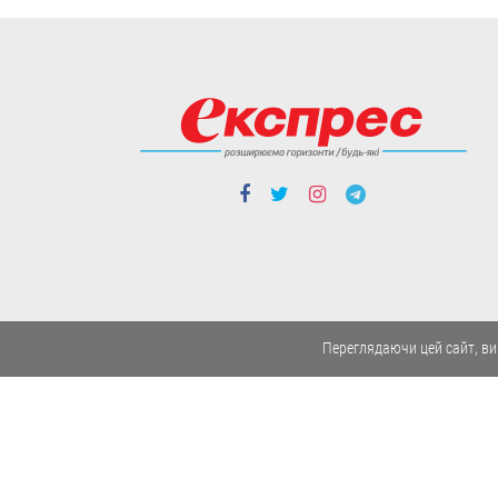
Ворог активно використовує цю
зброю насамперед по
причорноморських областях -
Херсонській, Миколаївській та Одеській.
06.08
Політика
Переглядаючи цей сайт, ви
Чергові ротації у владі: чого чекати
від нового керівника зовнішньої
розвідки та секретаря РНБО