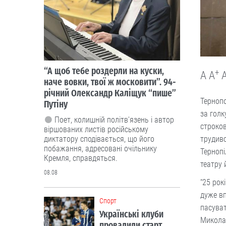
“А щоб тебе роздерли на куски,
+
A
A
наче вовки, твої ж московити”. 94-
річний Олександр Каліщук “пише”
Тернопо
Путіну
за голк
Поет, колишній політв'язень і автор
строков
віршованих листів російському
трудивс
диктатору сподівається, що його
побажання, адресовані очільнику
Тернопі
Кремля, справдяться.
театру 
08.08
“25 рок
дуже вп
Cпорт
пасуват
Українські клуби
Миколая
провалили старт