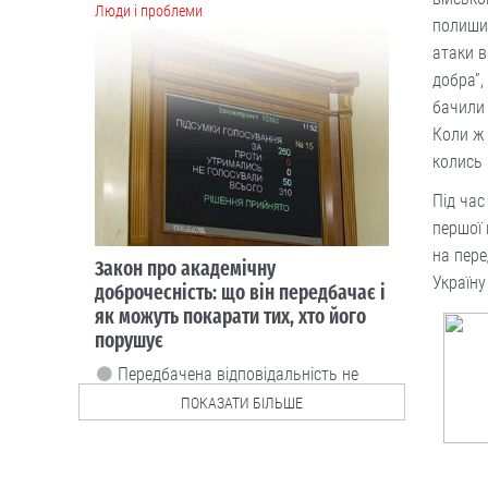
Люди і проблеми
полишив
атаки в
добра”,
бачили
Коли ж 
колись
Під час
першої 
на пере
Закон про академічну
Україну
доброчесність: що він передбачає і
як можуть покарати тих, хто його
порушує
Передбачена відповідальність не
лише для здобувачів освіти, а й для
ПОКАЗАТИ БІЛЬШЕ
педагогічних та наукових працівників.
07.08