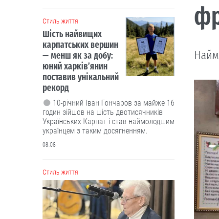
фр
Cтиль життя
Шість найвищих
карпатських вершин
Найме
— менш як за добу:
юний харків’янин
поставив унікальний
рекорд
10-річний Іван Гончаров за майже 16
годин зійшов на шість двотисячників
Українських Карпат і став наймолодшим
українцем з таким досягненням.
08.08
Cтиль життя