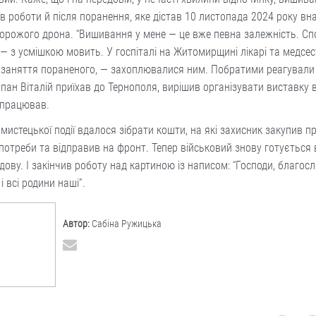
 роботи й після поранення, яке дістав 10 листопада 2024 року вн
орожого дрона. “Вишивання у мене — це вже певна залежність. Сп
 — з усмішкою мовить. У госпіталі на Житомирщині лікарі та медсес
 заняття пораненого, — захоплювалися ним. Побратими реагували
пан Віталій приїхав до Тернополя, вирішив організувати виставку в 
 працював.
 мистецької події вдалося зібрати кошти, на які захисник закупив 
потреби та відправив на фронт. Тепер військовий знову готується
дову. І закінчив роботу над картиною із написом: “Господи, благос
 і всі родини наші”.
Автор:
Сабіна Ружицька