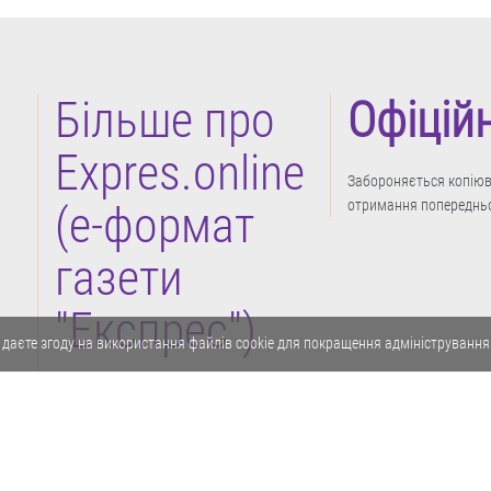
Більше про
Офіцій
Expres.online
Забороняється копіюва
отримання попередньо
(e-формат
газети
"Експрес")
 даєте згоду на використання файлів cookie для покращення адміністрування
Політика конфіденційності
Реклама
Карта сайту