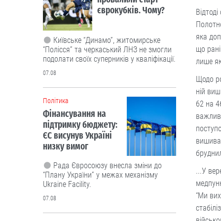
єврокубків. Чому?
Відтоді
Полотно
яка доп
Київське “Динамо”, житомирське
що рані
“Полісся” та черкаський ЛНЗ не змогли
подолати своїх суперників у кваліфікації.
лише як
07.08
Щодо ро
ній виш
Політика
62 на 4
Фінансування на
важливі
підтримку бюджету:
поступо
ЄС висунув Україні
вишиван
низку вимог
брудни
Рада Євросоюзу внесла зміни до
...У ве
“Плану України” у межах механізму
медпунк
Ukraine Facility.
“Ми вих
07.08
стабілі
військо