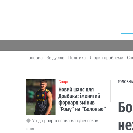
Головна
Звідусіль
Політика
Люди і проблеми
Сп
Cпорт
ГОЛОВНА
Новий шанс для
Довбика: іменитий
Бо
форвард змінив
“Рому” на “Болонью”
не
Угода розрахована на один сезон.
08.08