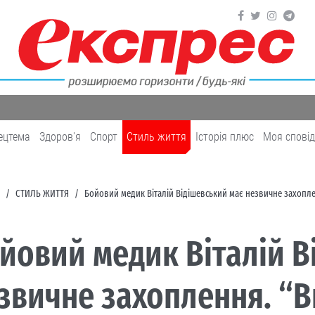
ецтема
Здоров'я
Cпорт
Cтиль життя
Історія плюс
Моя спові
CТИЛЬ ЖИТТЯ
Бойовий медик Віталій Відішевський має незвичне захопле
йовий медик Віталій В
звичне захоплення. “