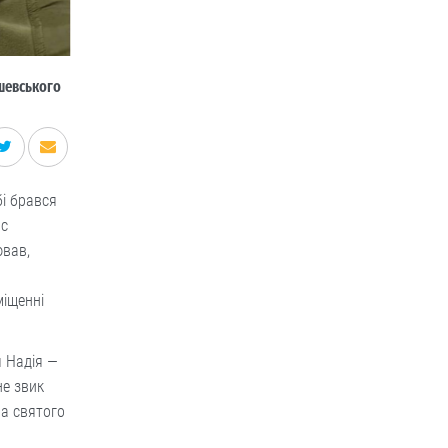
ішевського
бі брався
ас
ював,
міщенні
я Надія —
не звик
на святого