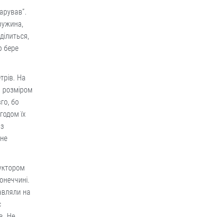
дарував”.
ружина,
ділиться,
р бере
трів. На
” розміром
го, бо
годом їх
 з
 не
руктором
онеччині.
авляли на
є
в. Не