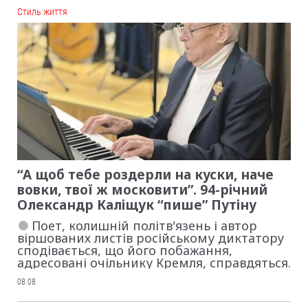
Cтиль життя
“А щоб тебе роздерли на куски, наче
вовки, твої ж московити”. 94-річний
Олександр Каліщук “пише” Путіну
Поет, колишній політв'язень і автор
віршованих листів російському диктатору
сподівається, що його побажання,
адресовані очільнику Кремля, справдяться.
08.08