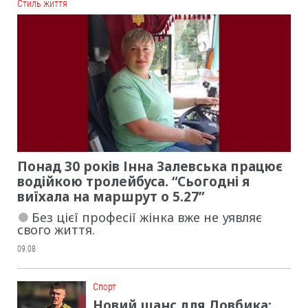
Cтиль життя
Понад 30 років Інна Залевська працює
водійкою тролейбуса. “Сьогодні я
виїхала на маршрут о 5.27”
Без цієї професії жінка вже не уявляє
свого життя.
09.08
Cпорт
Новий шанс для Довбика: