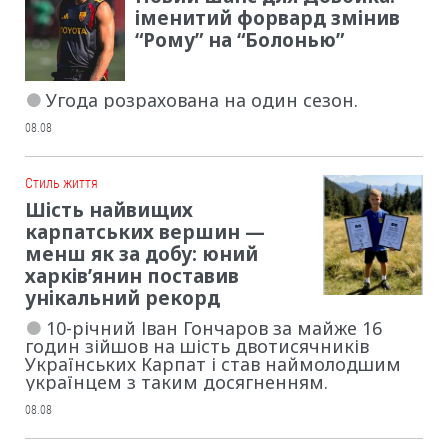
іменитий форвард змінив
“Рому” на “Болонью”
Угода розрахована на один сезон.
08.08
Cтиль життя
Шість найвищих
карпатських вершин —
менш як за добу: юний
харків’янин поставив
унікальний рекорд
10-річний Іван Гончаров за майже 16
годин зійшов на шість двотисячників
Українських Карпат і став наймолодшим
українцем з таким досягненням.
08.08