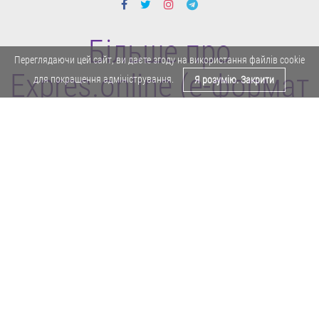
Більше про
Переглядаючи цей сайт, ви даєте згоду на використання файлів cookie
Expres.online (e-формат
для покращення адміністрування.
Я розумію. Закрити
газети "Експрес")
Поділитися у Facebook
Політика конфіденційності
Реклама
Карта сайту
Офіційне повідомлення
Забороняється копіювати будь-які матеріали е-формату газети "Експрес"
без отримання попереднього письмового дозволу редакції.