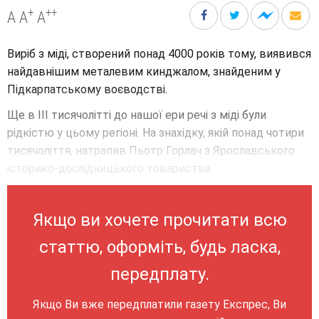
+
++
A
A
A
Виріб з міді, створений понад 4000 років тому, виявився
найдавнішим металевим кинджалом, знайденим у
Підкарпатському воєводстві.
Ще в III тисячолітті до нашої ери речі з міді були
рідкістю у цьому регіоні. На знахідку, якій понад чотири
тисячоліття, натрапив Пьотр Горлач з Ярославського
історико-дослідницького товариства.
Якщо ви хочете прочитати всю
статтю, оформіть, будь ласка,
передплату.
Якщо Ви вже передплатили газету Експрес, Ви