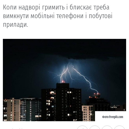
Коли надворі гримить і блискає треба
вимкнути мобільні телефони і побутові
прилади.
Фото freepik.com