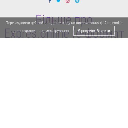
Більше про
Переглядаючи цей сайт, ви даєте згоду на використання файлів cookie
Expres.online (e-формат
для покращення адміністрування.
Я розумію. Закрити
газети "Експрес")
Поділитися у Facebook
Політика конфіденційності
Реклама
Карта сайту
Офіційне повідомлення
Забороняється копіювати будь-які матеріали е-формату газети "Експрес"
без отримання попереднього письмового дозволу редакції.