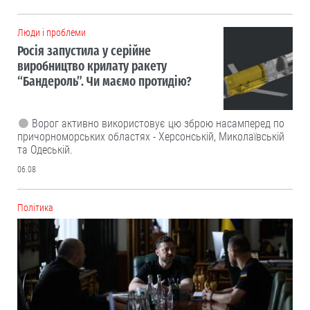
Люди і проблеми
Росія запустила у серійне
виробництво крилату ракету
“Бандероль”. Чи маємо протидію?
Ворог активно використовує цю зброю насамперед по
причорноморських областях - Херсонській, Миколаївській
та Одеській.
06.08
Політика