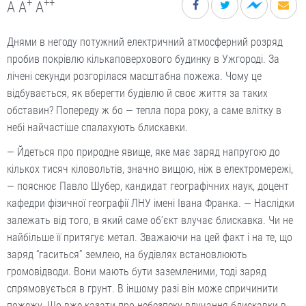
+
++
A
A
A
Днями в негоду потужний електричний атмо­сферний розряд
пробив покрівлю кількаповерхового будинку в Ужгороді. За
лічені секунди розгорілася масштабна пожежа. Чому це
відбувається, як вберегти будівлю й своє життя за таких
обставин? Попереду ж бо — тепла пора року, а саме влітку в
небі найчастіше спалахують блискавки.
— Йдеться про природне явище, яке має заряд напругою до
кількох тисяч кіловольтів, значно вищою, ніж в електромережі,
— пояснює Павло Шубер, кандидат гео­графічних наук, доцент
кафедри фізичної географії ЛНУ імені Івана Франка. — Наслідки
залежать від того, в який саме об’єкт влучає блискавка. Чи не
найбільше її притягує метал. Зважаючи на цей факт і на те, що
заряд “гаситься” землею, на будівлях встановлюють
громовідводи. Вони мають бути заземленими, тоді заряд
спрямовується в грунт. В іншому разі він може спричинити
пожежу. Що вже казати про небезпеку влучання блискавки в