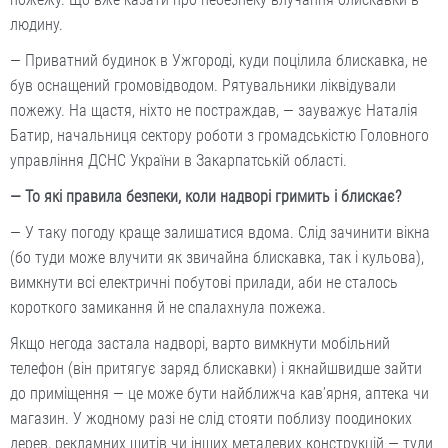
людину.
— Приватний будинок в Ужгороді, куди поцілила блискавка, не
був оснащений громовідводом. Рятувальники ліквідували
пожежу. На щастя, ніхто не постраждав, — зауважує Наталія
Батир, начальниця сектору роботи з громадськістю Головного
управління ДСНС України в Закарпатській області.
— То які правила безпеки, коли надворі гримить і блискає?
— У таку погоду краще залишатися вдома. Слід зачинити вікна
(бо туди може влучити як звичайна блискавка, так і кульова),
вимкнути всі електричні побутові прилади, аби не сталось
короткого замикання й не спалахнула пожежа.
Якщо негода застала надворі, варто вимкнути мобільний
телефон (він притягує заряд блискавки) і якнайшвидше зайти
до приміщення — це може бути найближча кав’ярня, аптека чи
магазин. У жодному разі не слід стояти поблизу поодиноких
дерев, рекламних щитів чи інших металевих конструкцій — туди