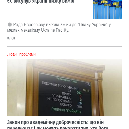
ЄС висунув Україні низку вимог
Рада Євросоюзу внесла зміни до “Плану України” у
межах механізму Ukraine Facility.
07.08
Люди і проблеми
Закон про академічну доброчесність: що він
передбачає і як можуть покарати тих, хто його