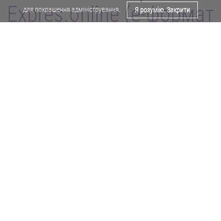
Expres.online (e-формат
для покращення адміністрування.
Я розумію. Закрити
газети "Експрес")
Поділитися у Facebook
Політика конфіденційності
Реклама
Карта сайту
Офіційне повідомлення
Забороняється копіювати будь-які матеріали е-формату газети "Експрес"
без отримання попереднього письмового дозволу редакції.
Авторські права ⓒ 2019. Всі права
захищені