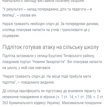
навчального закладу виставили посилену охорони.
“У результаті ‒ напад попереджено, діти та педагоги ‒ в
безпеці”, ‒ сказав він.
Наразі тривають необхідні слідчі дії. За попередніми даними,
хлопець планував напасти на учнів і транслювати це у
соцмережі.
Підліток готував атаку на сільську школу
Підлітка затримали у селищі Буштино Тячівського району,
повідомив портал "Новини Закарпаття". Він планував напасти
на школу, у якій сам навчався.
"Наразі тривають слідчі дії. На місце події прибула мати
підлітка", — повідомило видання.
Дії хлопця кваліфікують як підготовку до вчинення теракту та
незаконне поводження зі зброєю (ч. 1 ст. 14, ч.1 ст. 258, ч. 2 ст.
263 Кримінального кодексу України). Максимальне покарання