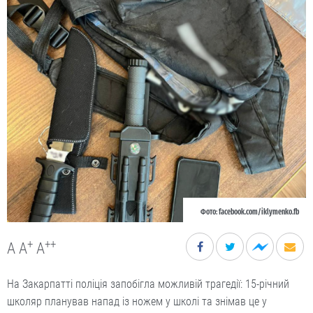
Фото: facebook.com/iklymenko.fb
+
++
A
A
A
На Закарпатті поліція запобігла можливій трагедії: 15-річний
школяр планував напад із ножем у школі та знімав це у