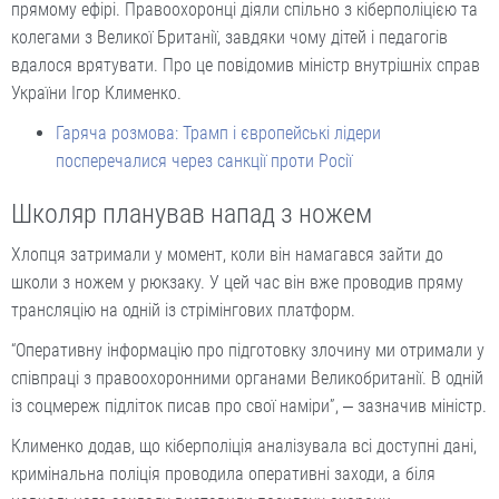
прямому ефірі. Правоохоронці діяли спільно з кіберполіцією та
колегами з Великої Британії, завдяки чому дітей і педагогів
вдалося врятувати. Про це повідомив міністр внутрішніх справ
України Ігор Клименко.
Гаряча розмова: Трамп і європейські лідери
посперечалися через санкції проти Росії
Школяр планував напад з ножем
Хлопця затримали у момент, коли він намагався зайти до
школи з ножем у рюкзаку. У цей час він вже проводив пряму
трансляцію на одній із стрімінгових платформ.
“Оперативну інформацію про підготовку злочину ми отримали у
співпраці з правоохоронними органами Великобританії. В одній
із соцмереж підліток писав про свої наміри”, ‒ зазначив міністр.
Клименко додав, що кіберполіція аналізувала всі доступні дані,
кримінальна поліція проводила оперативні заходи, а біля