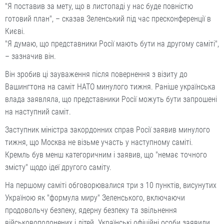
"Я поставив за мету, що в листопаді у нас буде повністю
готовий план", – сказав Зеленський під час пресконференції в
Києві.
"Я думаю, що представники Росії мають бути на другому саміті",
– зазначив він.
Він зробив ці зауваження після повернення з візиту до
Вашингтона на саміт НАТО минулого тижня. Раніше українська
влада заявляла, що представники Росії можуть бути запрошені
на наступний саміт.
Заступник міністра закордонних справ Росії заявив минулого
тижня, що Москва не візьме участь у наступному саміті.
Кремль був менш категоричним і заявив, що "немає точного
змісту" щодо ідеї другого саміту.
На першому саміті обговорювалися три з 10 пунктів, висунутих
Україною як "формула миру" Зеленського, включаючи
продовольчу безпеку, ядерну безпеку та звільнення
військовополонених і дітей. Українські офіційні особи заявили,