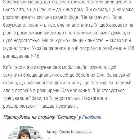
Зеленський сказав, що Україна отримає частину винищувачів
цього літа, а ще більше – до кінця року. Він сказав, що не може
розголошувати, скільки саме їх буде. "Не вистачить. Вони,
безумовно, посилять нас, але чи вистачить їх, щоб воювати на
рівні з російськими військово-повітряними силами? Думаю, їх
буде недостатньо. Ми очікуємо більшу кількість", – сказав він
журналістам. Україна заявила, що їй потрібно щонайменше 128
винищувачів F-16.
Київ також активізував свої мобілізаційні зусилля, щоб
залучити більше цивільних осіб до Збройних Сил. Зеленський
сказав, що військові повідомили йому, що "все йде за планом",
але є потреба в розширенні баз навчання. "Що стосується
тренувальної бази, то їх недостатньо. Наразі вони
розширюються", – додав президент.
Підписуйтесь на сторінку "Експресу" у
Facebook
Автор:
Олена Ковальська