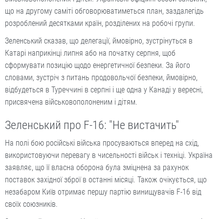
що на другому саміті обговорюватиметься план, заздалегідь
розроблений десятками країн, розділених на робочі групи.
Зеленський сказав, що делегації, ймовірно, зустрінуться в
Катарі наприкінці липня або на початку серпня, щоб
сформувати позицію щодо енергетичної безпеки. За його
словами, зустріч з питань продовольчої безпеки, ймовірно,
відбудеться в Туреччині в серпні і ще одна у Канаді у вересні,
присвячена військовополоненим і дітям.
Зеленський про F-16: "Не вистачить"
На полі бою російські війська просуваються вперед на схід,
використовуючи перевагу в чисельності військ і техніці. Україна
заявляє, що її власна оборона була зміцнена за рахунок
поставок західної зброї в останні місяці. Також очікується, що
незабаром Київ отримає першу партію винищувачів F-16 від
своїх союзників.