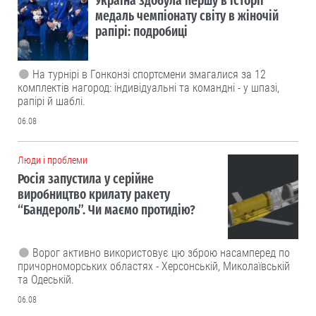
Україна здобула першу в історії
медаль чемпіонату світу в жіночій
рапірі: подробиці
На турнірі в Гонконзі спортсмени змагалися за 12
комплектів нагород: індивідуальні та командні - у шпазі,
рапірі й шаблі.
06.08
Люди і проблеми
Росія запустила у серійне
виробництво крилату ракету
“Бандероль”. Чи маємо протидію?
Ворог активно використовує цю зброю насамперед по
причорноморських областях - Херсонській, Миколаївській
та Одеській.
06.08