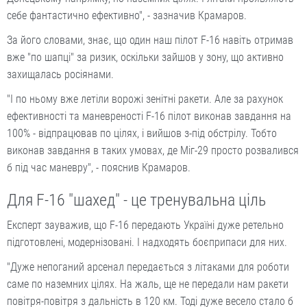
себе фантастично ефективно", - зазначив Крамаров.
За його словами, знає, що один наш пілот F-16 навіть отримав
вже "по шапці" за ризик, оскільки зайшов у зону, що активно
захищалась росіянами.
"І по ньому вже летіли ворожі зенітні ракети. Але за рахунок
ефективності та маневреності F-16 пілот виконав завдання на
100% - відпрацював по цілях, і вийшов з-під обстрілу. Тобто
виконав завдання в таких умовах, де Міг-29 просто розвалився
б під час маневру", - пояснив Крамаров.
Для F-16 "шахед" - це тренувальна ціль
Експерт зауважив, що F-16 передають Україні дуже ретельно
підготовлені, модернізовані. І надходять боєприпаси для них.
"Дуже непоганий арсенал передається з літаками для роботи
саме по наземних цілях. На жаль, ще не передали нам ракети
повітря-повітря з дальність в 120 км. Тоді дуже весело стало б