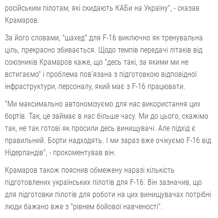
російським пілотам, які скидають КАБи на Україну", - сказав
Крамаров.
За його словами, "шахед" для F-16 виключно як тренувальна
ціль, прекрасно збивається. Щодо темпів передачі літаків від
союзників Крамаров каже, що "десь такі, за якими ми не
встигаємо" і проблема пов’язана з підготовкою відповідної
інфраструктури, персоналу, який має з F-16 працювати.
"Ми максимально автономізуємо для нас використання цих
бортів. Так, це займає в нас більше часу. Ми до цього, скажімо
так, не так готові як просили десь винищувачі. Але підхід є
правильний. Борти надходять. І ми зараз вже очікуємо F-16 від
Нідерландів", - прокоментував він.
Крамаров також пояснив обмежену наразі кількість
підготовлених українських пілотів для F-16. Він зазначив, що
для підготовки пілотів для роботи на цих винищувачах потрібні
люди бажано вже з "рівнем бойової навченості".