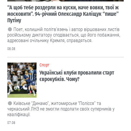
“А щоб тебе роздерли на куски, наче вовки, твої ж
московити”. 94-річний Олександр Каліщук “пише”
Путіну
Поет, колишній політв'язень і автор віршованих листів
російському диктатору сподівається, що його побажання,
адресовані очільнику Кремля, справдяться.
08.08
Cпорт
Українські клуби провалили старт
єврокубків. Чому?
Київське “Динамо”, житомирське “Полісся” та
черкаський ЛНЗ не змогли подолати своїх суперників у
кваліфікації.
07.08