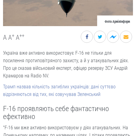
Фото: АрміяІнформ
+
++
A
A
A
Україна вже активно використовує F-16 не тільки для
посилення протиповітряного захисту, а й у атакувальних діях.
Про це сказав військовий експерт, офіцер резерву ЗСУ Андрій
Крамаров на Radio NV.
Трамп назвав кількість загиблих українців: дані суттєво
відрізняються від тих, які озвучував Зеленський
F-16 проявляють себе фантастично
ефективно
"F-16 ми вже активно використовуєм у діях атакувальних. На
Донецькому напрямку, по наземних цілях. І літаки проявляють