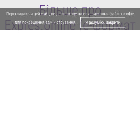
Більше про
Переглядаючи цей сайт, ви даєте згоду на використання файлів cookie
Expres.online (e-формат
для покращення адміністрування.
Я розумію. Закрити
газети "Експрес")
Поділитися у Facebook
Політика конфіденційності
Реклама
Карта сайту
Офіційне повідомлення
Забороняється копіювати будь-які матеріали е-формату газети "Експрес"
без отримання попереднього письмового дозволу редакції.
Авторські права ⓒ 2019. Всі права