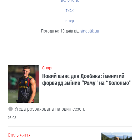
вологість:
тиск:
вітер:
Погода на 10 днів від
sinoptik.ua
Cпорт
Новий шанс для Довбика: іменитий
форвард змінив “Рому” на “Болонью”
Угода розрахована на один сезон.
08.08
Cтиль життя