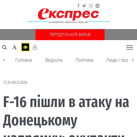
ПЕРЕДПЛАЧУЙ ЗАРАЗ!
Togg
navi
Головна
Звідусіль
Політика
Люди і пробле
13:24 08.12.2024
F-16 пішли в атаку на
Донецькому