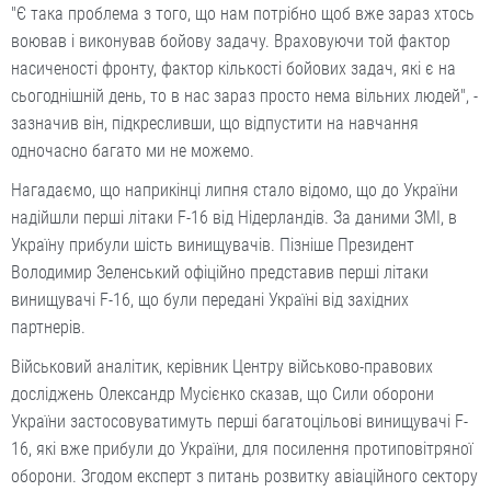
"Є така проблема з того, що нам потрібно щоб вже зараз хтось
воював і виконував бойову задачу. Враховуючи той фактор
насиченості фронту, фактор кількості бойових задач, які є на
сьогоднішній день, то в нас зараз просто нема вільних людей", -
зазначив він, підкресливши, що відпустити на навчання
одночасно багато ми не можемо.
Нагадаємо, що наприкінці липня стало відомо, що до України
надійшли перші літаки F-16 від Нідерландів. За даними ЗМІ, в
Україну прибули шість винищувачів. Пізніше Президент
Володимир Зеленський офіційно представив перші літаки
винищувачі F-16, що були передані Україні від західних
партнерів.
Військовий аналітик, керівник Центру військово-правових
досліджень Олександр Мусієнко сказав, що Сили оборони
України застосовуватимуть перші багатоцільові винищувачі F-
16, які вже прибули до України, для посилення протиповітряної
оборони. Згодом експерт з питань розвитку авіаційного сектору