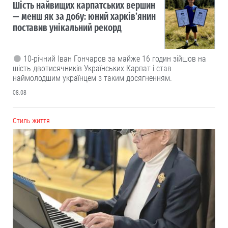
Шість найвищих карпатських вершин
— менш як за добу: юний харків’янин
поставив унікальний рекорд
10-річний Іван Гончаров за майже 16 годин зійшов на
шість двотисячників Українських Карпат і став
наймолодшим українцем з таким досягненням.
08.08
Cтиль життя