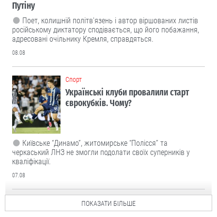
Путіну
Поет, колишній політв'язень і автор віршованих листів
російському диктатору сподівається, що його побажання,
адресовані очільнику Кремля, справдяться.
08.08
Cпорт
Українські клуби провалили старт
єврокубків. Чому?
Київське “Динамо”, житомирське “Полісся” та
черкаський ЛНЗ не змогли подолати своїх суперників у
кваліфікації.
07.08
ПОКАЗАТИ БІЛЬШЕ