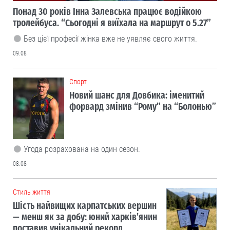
Понад 30 років Інна Залевська працює водійкою
тролейбуса. “Сьогодні я виїхала на маршрут о 5.27”
Без цієї професії жінка вже не уявляє свого життя.
09.08
Cпорт
Новий шанс для Довбика: іменитий
форвард змінив “Рому” на “Болонью”
Угода розрахована на один сезон.
08.08
Cтиль життя
Шість найвищих карпатських вершин
— менш як за добу: юний харків’янин
поставив унікальний рекорд