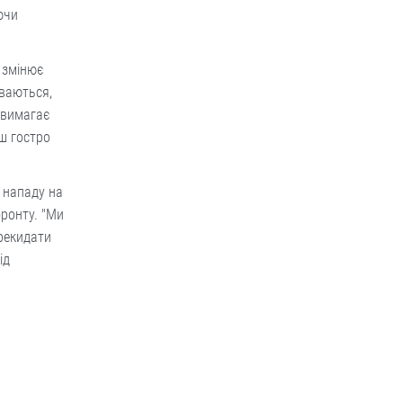
ючи
е змінює
уваються,
 вимагає
ьш гостро
я нападу на
фронту. "Ми
рекидати
ід