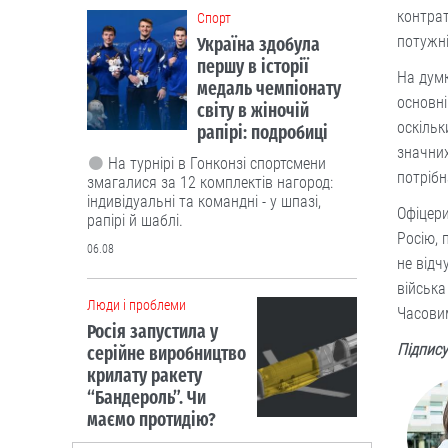
контра
Cпорт
потужні
Україна здобула
першу в історії
На думк
медаль чемпіонату
основні
світу в жіночій
оскільк
рапірі: подробиці
значних
На турнірі в Гонконзі спортсмени
потрібн
змагалися за 12 комплектів нагород:
індивідуальні та командні - у шпазі,
Офіцери
рапірі й шаблі.
Росію, 
06.08
не відч
війська
Люди і проблеми
Часови
Росія запустила у
Підпису
серійне виробництво
крилату ракету
“Бандероль”. Чи
маємо протидію?