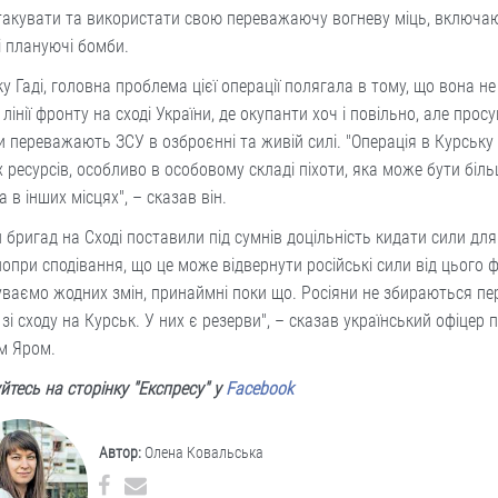
такувати та використати свою переважаючу вогневу міць, включа
 плануючі бомби.
у Гаді, головна проблема цієї операції полягала в тому, що вона н
 лінії фронту на сході України, де окупанти хоч і повільно, але прос
и переважають ЗСУ в озброєнні та живій силі. "Операція в Курську
 ресурсів, особливо в особовому складі піхоти, яка може бути біл
а в інших місцях", – сказав він.
 бригад на Сході поставили під сумнів доцільність кидати сили дл
попри сподівання, що це може відвернути російські сили від цього 
уваємо жодних змін, принаймні поки що. Росіяни не збираються пе
 зі сходу на Курськ. У них є резерви", – сказав український офіцер п
м Яром.
йтесь на сторінку "Експресу" у
Facebook
Автор:
Олена Ковальська