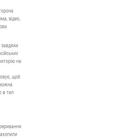
сторона
ма, відео,
кова
о завдяки
осійських
риторію на
товує, щоб
 можна
о в тил
ереривання
 захопили