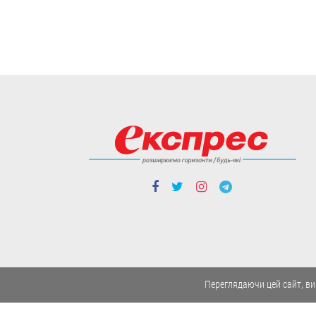
Експерти кажуть, що Зеленський
призначив не тих, хто має професійні
навички для відповідних посад, а тих,
хто лояльний до влади.
06.08
Люди і проблеми
Мотиваційні виплати
для нацгвардійців,
поліцейських та
прикордонників: за
що й скільки
Бонуси нараховуватимуть тим, хто
бере участь у бойових діях.
06.08
Люди і проблеми
Переглядаючи цей сайт, ви
В Україні
тестуватимуть новий