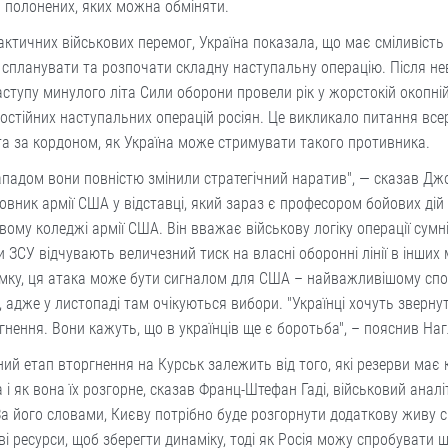
 полонених, яких можна обміняти.
актичних військових перемог, Україна показала, що має сміливість 
спланувати та розпочати складну наступальну операцію. Після н
ступу минулого літа Сили оборони провели рік у жорстокій окопній
остійних наступальних операцій росіян. Це викликало питання все
та за кордоном, як Україна може стримувати такого противника.
падом вони повністю змінили стратегічний наратив", — сказав Дж
овник армії США у відставці, який зараз є професором бойових дій
вому коледжі армії США. Він вважає військову логіку операції сумн
и ЗСУ відчувають величезний тиск на власні оборонні лінії в інших 
умку, ця атака може бути сигналом для США – найважливішому сп
, адже у листопаді там очікуються вибори. "Українці хочуть зверну
гнення. Вони кажуть, що в українців ще є боротьба", – пояснив Наг
ий етап вторгнення на Курськ залежить від того, які резерви має
 і як вона їх розгорне, сказав Франц-Штефан Гаді, військовий аналіт
За його словами, Києву потрібно буде розгорнути додаткову живу с
ві ресурси, щоб зберегти динаміку, тоді як Росія можу спробувати 