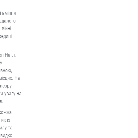
і вміння
евдалого
 війні
редині
он Нагл,
 у
івною,
місцях. На
онсору
ти увагу на
л.
 кожна
ик із
илу та
швидко