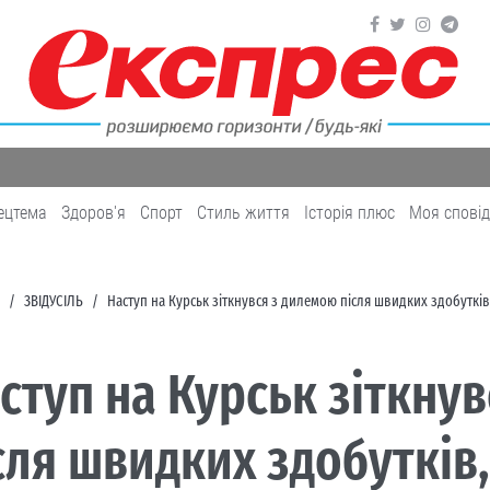
ецтема
Здоров'я
Cпорт
Cтиль життя
Історія плюс
Моя спові
ЗВІДУСІЛЬ
Наступ на Курськ зіткнувся з дилемою після швидких здобутків
ступ на Курськ зіткну
сля швидких здобутків,