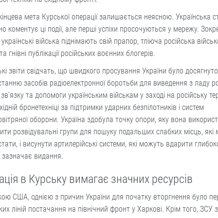
кінцева мета Курської операції залишається неясною. Українська 
о коментує ці події, але перші успіхи просочуються у мережу. Зокре
 українські війська піднімають свій прапор, тліюча російська війсь
 та гнівні публікації російських воєнних блогерів.
ькі звіти свідчать, що швидкого просування України було досягнут
танню засобів радіоелектронної боротьби для виведення з ладу р
 зв’язку та допомоги українським військам у заході на російську те
ідній бронетехніці за підтримки ударних безпілотників і систем
вітряної оборони. Україна здобула точку опори, яку вона викорис
ити розвідувальні групи для пошуку подальших слабких місць, які
тати, і висунути артилерійські системи, які можуть вдарити глибок
 – зазначає видання.
ація в Курську вимагає значних ресурсів
кою США, однією з причин України для початку вторгнення було п
ких ліній постачання на північний фронт у Харкові. Крім того, ЗСУ