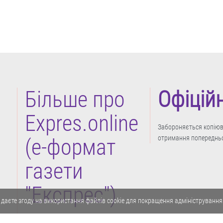
Більше про
Офіцій
Expres.online
Забороняється копіюва
отримання попередньо
(e-формат
газети
"Експрес")
 даєте згоду на використання файлів cookie для покращення адміністрування
Політика конфіденційності