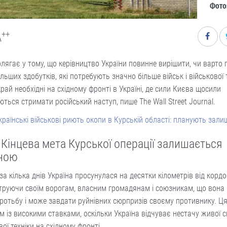
Фото:
++
A
лягає у тому, що керівництво України повинне вирішити, чи варто 
льших здобутків, які потребують значно більше військ і військової т
рай необхідні на східному фронті в Україні, де сили Києва щосили
ться стримати російський наступ, пише The Wall Street Journal.
країнські військові риють окопи в Курській області: планують зал
 Кінцева мета Курської операції залишається
ною
за кілька днів Україна просунулася на десятки кілометрів від кордо
труючи своїм ворогам, власним громадянам і союзникам, що вона 
ротьбу і може завдати руйнівних сюрпризів своєму противнику. Ця
м із високими ставками, оскільки Україна відчуває нестачу живої с
вої техніки на східному фронті.