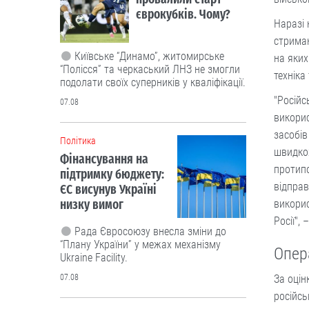
єврокубків. Чому?
Наразі 
стриман
Київське “Динамо”, житомирське
на яких
“Полісся” та черкаський ЛНЗ не змогли
техніка
подолати своїх суперників у кваліфікації.
"Російс
07.08
викорис
засобів
Політика
швидкох
Фінансування на
протипо
підтримку бюджету:
відправ
ЄС висунув Україні
низку вимог
викорис
Росії",
Рада Євросоюзу внесла зміни до
“Плану України” у межах механізму
Опер
Ukraine Facility.
За оцін
07.08
російсь