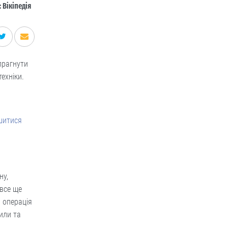
 Вікіпедія
прагнути
ехніки.
ишитися
ну,
все ще
 операція
или та