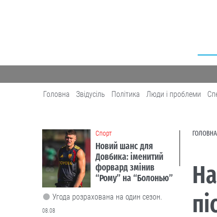
Головна
Звідусіль
Політика
Люди і проблеми
Сп
Cпорт
ГОЛОВНА
Новий шанс для
Довбика: іменитий
На
форвард змінив
“Рому” на “Болонью”
пі
Угода розрахована на один сезон.
08.08