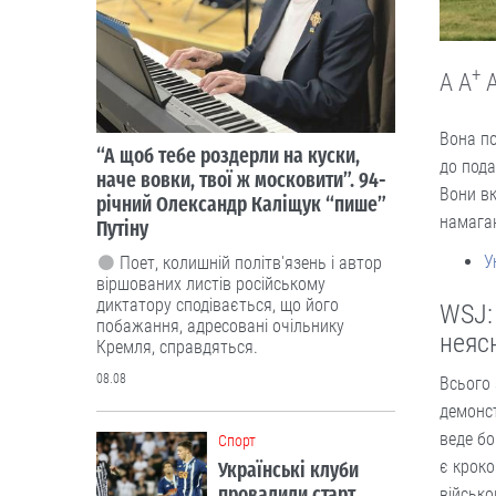
+
A
A
Вона по
“А щоб тебе роздерли на куски,
до пода
наче вовки, твої ж московити”. 94-
Вони вк
річний Олександр Каліщук “пише”
намагаю
Путіну
У
Поет, колишній політв'язень і автор
віршованих листів російському
диктатору сподівається, що його
WSJ:
побажання, адресовані очільнику
неяс
Кремля, справдяться.
08.08
Всього 
демонс
веде бо
Cпорт
є кроко
Українські клуби
провалили старт
військо