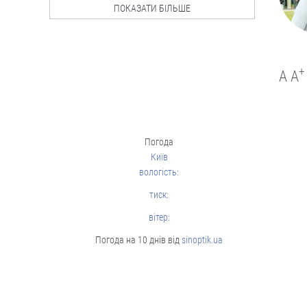
Ворог активно використовує цю
ПОКАЗАТИ БІЛЬШЕ
зброю насамперед по
причорноморських областях -
Херсонській, Миколаївській та Одеській.
06.08
+
A
A
Політика
Погода
Київ
вологість:
тиск:
вітер:
Погода на 10 днів від
sinoptik.ua
Чергові ротації у владі: чого чекати
від нового керівника зовнішньої
розвідки та секретаря РНБО