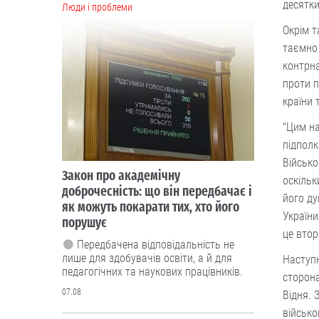
десятки
Люди і проблеми
Окрім т
таємно 
контрна
проти п
країни 
"Цим на
підполк
Військо
Закон про академічну
оскільк
доброчесність: що він передбачає і
його д
як можуть покарати тих, хто його
України
порушує
це втор
Передбачена відповідальність не
лише для здобувачів освіти, а й для
Наступн
педагогічних та наукових працівників.
сторона
07.08
Відня. 
військо