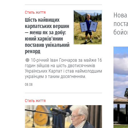
Cтиль життя
Нова 
Шість найвищих
пост
карпатських вершин
бойов
— менш як за добу:
юний харків’янин
поставив унікальний
рекорд
10-річний Іван Гончаров за майже 16
годин зійшов на шість двотисячників
Українських Карпат і став наймолодшим
українцем з таким досягненням.
08.08
Cтиль життя