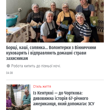
Борщі, каші, солянка... Волонтерки з Вінниччини
куховарять і відправляють домашні страви
захисникам
Робота кипить до пізньої ночі.
04.08
Cтиль життя
Із Кентуккі — до Чорткова:
дивовижна історія 67-річного
американця, який допомагає ЗСУ