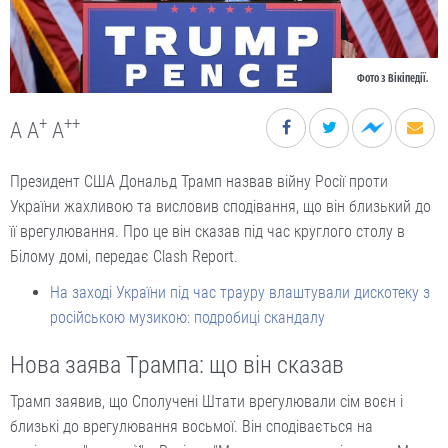
Фото з Вікіпедії.
+
++
A
A
A
Президент США Дональд Трамп назвав війну Росії проти
України жахливою та висловив сподівання, що він близький до
її врегулювання. Про це він сказав під час круглого столу в
Білому домі, передає Clash Report.
На заході України під час трауру влаштували дискотеку з
російською музикою: подробиці скандалу
Нова заява Трампа: що він сказав
Трамп заявив, що Сполучені Штати врегулювали сім воєн і
близькі до врегулювання восьмої. Він сподівається на