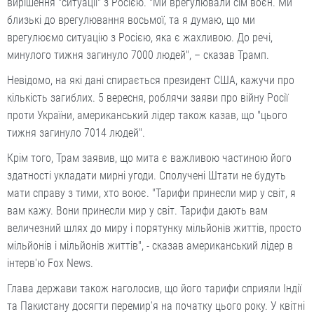
вирішення "ситуації" з Росією. "Ми врегулювали сім воєн. Ми
близькі до врегулювання восьмої, та я думаю, що ми
врегулюємо ситуацію з Росією, яка є жахливою. До речі,
минулого тижня загинуло 7000 людей", – сказав Трамп.
Невідомо, на які дані спирається президент США, кажучи про
кількість загиблих. 5 вересня, роблячи заяви про війну Росії
проти України, американський лідер також казав, що "цього
тижня загинуло 7014 людей".
Крім того, Трам заявив, що мита є важливою частиною його
здатності укладати мирні угоди. Сполучені Штати не будуть
мати справу з тими, хто воює. "Тарифи принесли мир у світ, я
вам кажу. Вони принесли мир у світ. Тарифи дають вам
величезний шлях до миру і порятунку мільйонів життів, просто
мільйонів і мільйонів життів", - сказав американський лідер в
інтерв'ю Fox News.
Глава держави також наголосив, що його тарифи сприяли Індії
та Пакистану досягти перемир'я на початку цього року. У квітні