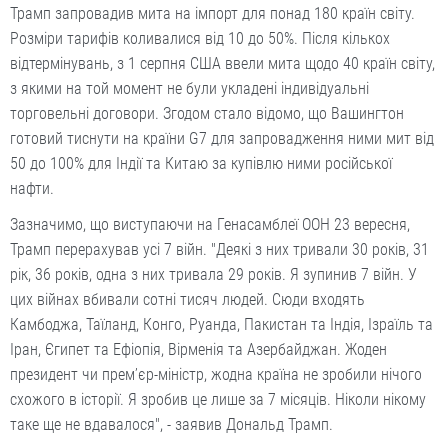
Трамп запровадив мита на імпорт для понад 180 країн світу.
Розміри тарифів коливалися від 10 до 50%. Після кількох
відтермінувань, з 1 серпня США ввели мита щодо 40 країн світу,
з якими на той момент не були укладені індивідуальні
торговельні договори. Згодом стало відомо, що Вашингтон
готовий тиснути на країни G7 для запровадження ними мит від
50 до 100% для Індії та Китаю за купівлю ними російської
нафти.
Зазначимо, що виступаючи на Генасамблеї ООН 23 вересня,
Трамп перерахував усі 7 війн. "Деякі з них тривали 30 років, 31
рік, 36 років, одна з них тривала 29 років. Я зупинив 7 війн. У
цих війнах вбивали сотні тисяч людей. Сюди входять
Камбоджа, Таїланд, Конго, Руанда, Пакистан та Індія, Ізраїль та
Іран, Єгипет та Ефіопія, Вірменія та Азербайджан. Жоден
президент чи премʼєр-міністр, жодна країна не зробили нічого
схожого в історії. Я зробив це лише за 7 місяців. Ніколи нікому
таке ще не вдавалося", - заявив Дональд Трамп.