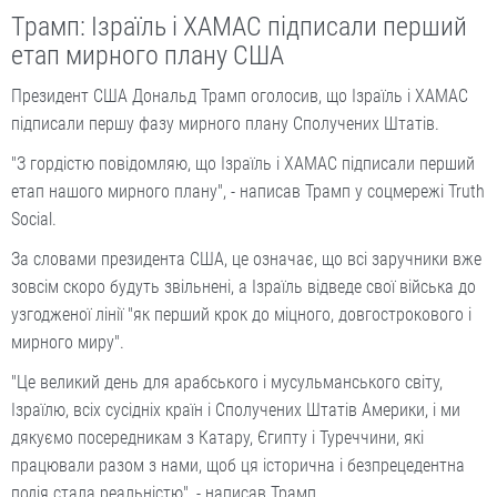
Трамп: Ізраїль і ХАМАС підписали перший
етап мирного плану США
Президент США Дональд Трамп оголосив, що Ізраїль і ХАМАС
підписали першу фазу мирного плану Сполучених Штатів.
"З гордістю повідомляю, що Ізраїль і ХАМАС підписали перший
етап нашого мирного плану", - написав Трамп у соцмережі Truth
Social.
За словами президента США, це означає, що всі заручники вже
зовсім скоро будуть звільнені, а Ізраїль відведе свої війська до
узгодженої лінії "як перший крок до міцного, довгострокового і
мирного миру".
"Це великий день для арабського і мусульманського світу,
Ізраїлю, всіх сусідніх країн і Сполучених Штатів Америки, і ми
дякуємо посередникам з Катару, Єгипту і Туреччини, які
працювали разом з нами, щоб ця історична і безпрецедентна
подія стала реальністю", - написав Трамп.