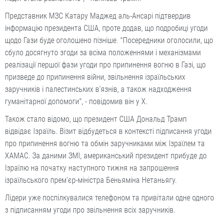
Представник МЗС Катару Маджед аль-Ансарі підтвердив
інформацію президента США, проте додав, що подробиці угоди
щодо Гази буде оголошено пізніше. "Посередники оголосили, що
сбуло досягнуто згоди за всіма положеннями і механізмами
реалізації першої фази угоди про припинення вогню в Газі, що
призведе до припинення війни, звільнення ізраїльських
заручників і палестинських в'язнів, а також надходження
гуманітарної допомоги", - повідомив він у Х.
Також стало відомо, що президент США Дональд Трамп
відвідає Ізраїль. Візит відбудеться в контексті підписання угоди
про припинення вогню та обмін заручниками між Ізраїлем та
ХАМАС. За даними ЗМІ, американський президент прибуде до
Ізраїлю на початку наступного тижня на запрошення
ізраїльського прем'єр-міністра Беньяміна Нетаньягу.
Лідери уже поспілкувалися телефоном та привітали одне одного
з підписанням угоди про звільнення всіх заручників.