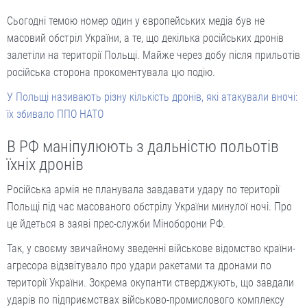
Сьогодні темою номер один у європейських медіа був не
масовий обстріл України, а те, що декілька російських дронів
залетіли на території Польщі. Майже через добу після прильотів
російська сторона прокоментувала цю подію.
У Польщі називають різну кількість дронів, які атакували вночі:
їх збивало ППО НАТО
В РФ маніпулюють з дальністю польотів
їхніх дронів
Російська армія не планувала завдавати удару по території
Польщі під час масованого обстрілу України минулої ночі. Про
це йдеться в заяві прес-служби Міноборони РФ.
Так, у своєму звичайному зведенні військове відомство країни-
агресора відзвітувало про удари ракетами та дронами по
території України. Зокрема окупанти стверджують, що завдали
ударів по підприємствах військово-промислового комплексу