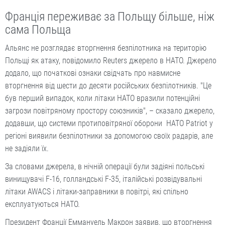
Франція переживає за Польщу більше, ніж
сама Польща
Альянс не розглядає вторгнення безпілотника на територію
Польщі як атаку, повідомило Reuters джерело в НАТО. Джерело
додало, що початкові ознаки свідчать про навмисне
вторгнення від шести до десяти російських безпілотників. "Це
був перший випадок, коли літаки НАТО вразили потенційні
загрози повітряному простору союзників", – сказало джерело,
додавши, що системи протиповітряної оборони НАТО Patriot у
регіоні виявили безпілотники за допомогою своїх радарів, але
не задіяли їх.
За словами джерела, в нічній операції були задіяні польські
винищувачі F-16, голландські F-35, італійські розвідувальні
літаки AWACS і літаки-заправники в повітрі, які спільно
експлуатуються НАТО.
Президент Франції Еммануель Макрон заявив, що вторгнення