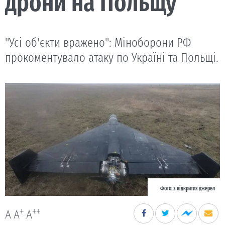
дрони на Польщу
"Усі об'єкти вражено": Міноборони РФ
прокоментувало атаку по Україні та Польщі.
Фото: з відкритих джерел
+
++
A
A
A