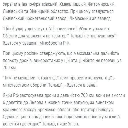
України в Івано-Франківській, Хмельницькій, Житомирській,
Львівській та Вінницькій областях. При цьому згадуються
Львівський бронетанковий завод і Львівський авіазавод.
"Цілей удару досягнуто. Усі призначені об'єкти уражено.
Об'єкти для ураження на території Польщі не планувалися", -
йдеться у зведенні Міноборони РФ.
При цьому росіяни стверджують, що максимальна дальність
польоту дронів, використаних у цій атаці, нібито не перевищує
700 км.
"Тим не менш, ми готові з цієї теми провести консультації з
міністерством оборони Польщі", - йдеться в заяві.
Якби РФ застосувала дрони з дальністю 700 км, вони не змогли
б долетіти до Львова з жодної точки запуску, за винятком
крайнього заходу Брянської області або території Білорусі.
Однак із цих точок дрони з такою дальністю польоту могли б
долетіти і до східної Польщі, пише Уніан.