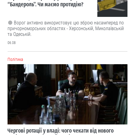
“Бандероль”. Чи маємо протидію?
Ворог активно використовує цю зброю насамперед по
причорноморських областях - Херсонській, Миколаївській
та Одеській.
06.08
Політика
Чергові ротації у владі: чого чекати від нового