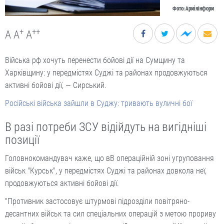
Фото: АрміяІнформ
+
++
A
A
A
Війська рф хочуть перенести бойові дії на Сумщину та
Харківщину: у передмістях Суджі та районах продовжуються
активні бойові дії, — Сирський.
Російські війська зайшли в Суджу: тривають вуличні бої
В разі потреби ЗСУ відійдуть на вигідніші
позиції
Головнокомандувач каже, що вВ операційній зоні угруповання
військ "Курськ", у передмістях Суджі та районах довкола неї,
продовжуються активні бойові дії.
"Противник застосовує штурмові підрозділи повітряно-
десантних військ та сил спеціальних операцій з метою прориву