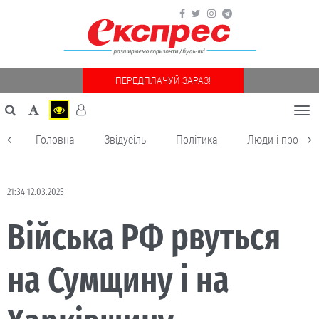
ПЕРЕДПЛАЧУЙ ЗАРАЗ!
Togg
navi
Головна
Звідусіль
Політика
Люди і пробле
21:34 12.03.2025
Війська РФ рвуться
на Сумщину і на