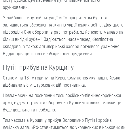
місту Суджа, цей населений пункт майже повністю
зруйнований.
У найбільш скрутній ситуації моїм пріоритетом було та
залишається збереження життів українських воїнів. Для цього
підрозділи Сил оборони, в разі потреби, здійснюють маневр на
більш вигідні рубежі. Задіюється, насамперед, безпілотна
складова, а також артилерійські засоби вогневого ураження.
Віддав для цього всі необхідні розпорядження.
Путін прибув на Курщину
Станом на 18-ту годину, на Курському напрямку наші війська
відбивали вісім штурмових дій противника.
Незважаючи на посилений тиск російсько-північнокорейської
армії, будемо тримати оборону на Курщині стільки, скільки це
буде доцільно та необхідно.
Тим часом на Курщину прибув Володимир Путін і зробив
декілька заяв. «РФ ставитиметься до українських військових як