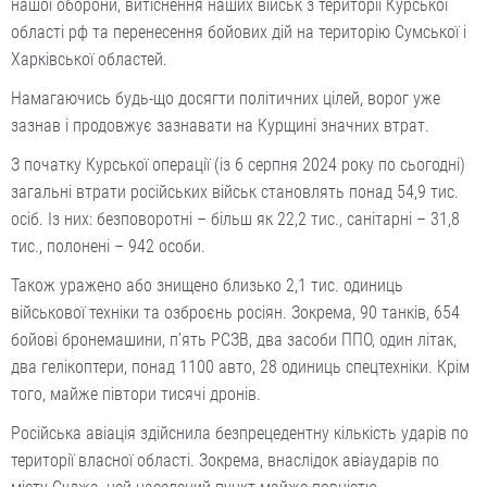
нашої оборони, витіснення наших військ з території Курської
області рф та перенесення бойових дій на територію Сумської і
Харківської областей.
Намагаючись будь-що досягти політичних цілей, ворог уже
зазнав і продовжує зазнавати на Курщині значних втрат.
З початку Курської операції (із 6 серпня 2024 року по сьогодні)
загальні втрати російських військ становлять понад 54,9 тис.
осіб. Із них: безповоротні – більш як 22,2 тис., санітарні – 31,8
тис., полонені – 942 особи.
Також уражено або знищено близько 2,1 тис. одиниць
військової техніки та озброєнь росіян. Зокрема, 90 танків, 654
бойові бронемашини, п’ять РСЗВ, два засоби ППО, один літак,
два гелікоптери, понад 1100 авто, 28 одиниць спецтехніки. Крім
того, майже півтори тисячі дронів.
Російська авіація здійснила безпрецедентну кількість ударів по
території власної області. Зокрема, внаслідок авіаударів по