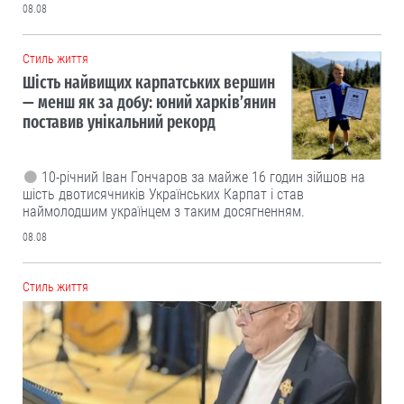
08.08
Cтиль життя
Шість найвищих карпатських вершин
— менш як за добу: юний харків’янин
поставив унікальний рекорд
10-річний Іван Гончаров за майже 16 годин зійшов на
шість двотисячників Українських Карпат і став
наймолодшим українцем з таким досягненням.
08.08
Cтиль життя