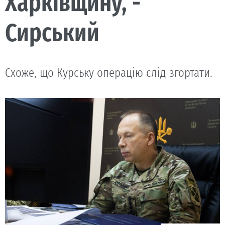
Харківщину, -
Сирський
Схоже, що Курську операцію слід згортати.