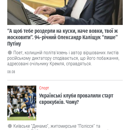
“А щоб тебе роздерли на куски, наче вовки, твої ж
московити”. 94-річний Олександр Каліщук “пише”
Путіну
Поет, колишній політв'язень і автор віршованих листів
російському диктатору сподівається, що його побажання,
адресовані очільнику Кремля, справдяться.
08.08
Cпорт
Українські клуби провалили старт
єврокубків. Чому?
Київське “Динамо”, житомирське “Полісся” та