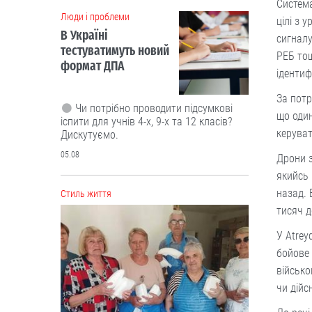
Система
Cтиль життя
цілі з 
сигналу
РЕБ тощ
ідентиф
За потр
що один
керува
Дрони з
“Це не розкіш, а необхідність”.
якийсь 
Буковинські активісти власноруч
назад. 
виготовили вже тисячі ящиків
тисяч д
вологих серветок для передової
У Atrey
Ініціатором цієї справи став
бойове 
військовий лікар Володимир Миколів.
військо
05.08
чи дійс