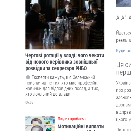
+
A
A
Йдеться
реальни
Куди во
Чергові ротації у владі: чого чекати
від нового керівника зовнішньої
Ця си
розвідки та секретаря РНБО
перш
Експерти кажуть, що Зеленський
Україна
призначив не тих, хто має професійні
навички для відповідних посад, а тих,
про роз
хто лояльний до влади.
засновн
06.08
дронам,
відправ
Люди і проблеми
цього м
Мотиваційні виплати
Деталі 