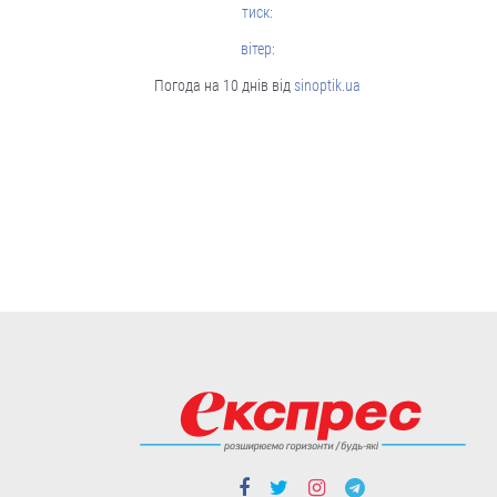
Cтиль життя
тиск:
вітер:
Погода на 10 днів від
sinoptik.ua
Борщі, каші, солянка... Волонтерки
з Вінниччини куховарять і
відправляють домашні страви
захисникам
Робота кипить до пізньої ночі.
04.08
Cтиль життя
Із Кентуккі — до