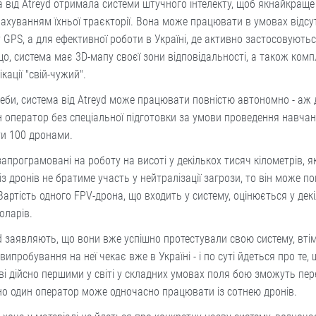
 від Atreyd отримала системи штучного інтелекту, щоб якнайкращ
урахуванням їхньої траєкторії. Вона може працювати в умовах відсу
 GPS, а для ефективної роботи в Україні, де активно застосовують
о, система має 3D-мапу своєї зони відповідальності, а також комп
ікації "свій-чужий".
еби, система від Atreyd може працювати повністю автономно - аж д
 оператор без спеціальної підготовки за умови проведення навча
ти 100 дронами.
апрограмовані на роботу на висоті у декількох тисяч кілометрів, 
із дронів не братиме участь у нейтралізації загрози, то він може п
Вартість одного FPV-дрона, що входить у систему, оцінюється у дек
оларів.
d заявляють, що вони вже успішно протестували свою систему, втім
випробування на неї чекає вже в Україні - і по суті йдеться про те,
ві дійсно першими у світі у складних умовах поля бою зможуть пере
но один оператор може одночасно працювати із сотнею дронів.