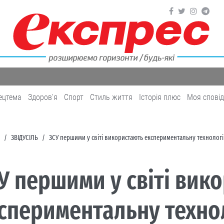
ецтема
Здоров'я
Cпорт
Cтиль життя
Історія плюс
Моя спові
ЗВІДУСІЛЬ
ЗСУ першими у світі використають експериментальну технологію
У першими у світі вик
спериментальну техно