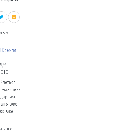
ють у
.
лі Кремля
уде
бою
 йдеться
 неназваних
 ударним
панія вже
овж вже
ють, що