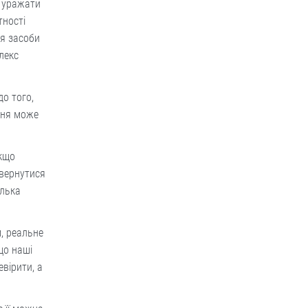
е уражати
тності
ся засоби
лекс
о того,
ння може
якщо
овернутися
ілька
, реальне
 що наші
вірити, а