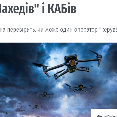
ахедів" і КАБів
на перевірить, чи може один оператор "керува
Фото: Defen