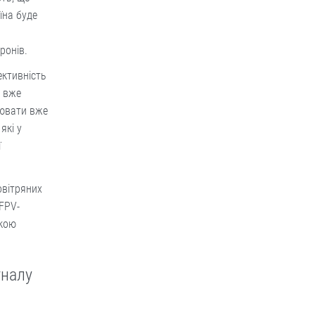
їна буде
ронів.
ективність
ь вже
лювати вже
які у
ї
овітряних
 FPV-
вкою
гналу