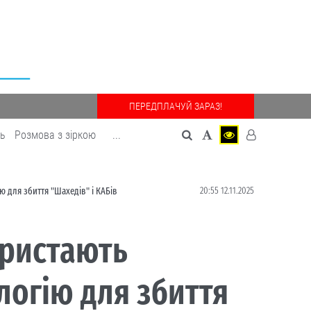
ПЕРЕДПЛАЧУЙ ЗАРАЗ!
дь
Розмова з зіркою
...
20:55 12.11.2025
 для збиття "Шахедів" і КАБів
ористають
логію для збиття