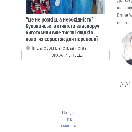
До речі
Люди і проблеми
ідентиф
Стягнення боргу за
розпискою
Drone W
перехоп
Як повернути позичені кошти.
05.08
ПОКАЗАТИ БІЛЬШЕ
Люди і проблеми
Через неточність у
документах донька
+
A
A
не могла оформити
батьківську
спадщину
Довелося оббивати пороги суду.
Погода
04.08
Київ
вологість: