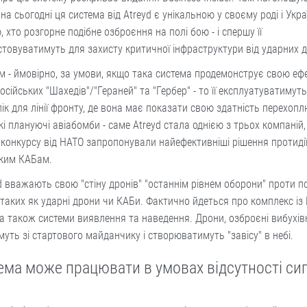
на сьогодні ця система від Atreyd є унікальною у своєму роді і Укра
 хто розгорне подібне озброєння на полі бою - і спершу її
товуватимуть для захисту критичної інфраструктури від ударних д
м - ймовірно, за умови, якщо така система продемонструє свою еф
осійських "Шахедів"/"Гераней" та "Гербер" - то її експлуатуватимут
ік для лінії фронту, де вона має показати свою здатність перехоп
кі плануючі авіабомби - саме Atreyd стала однією з трьох компаній, 
конкурсу від НАТО запропонували найефективніші рішення протиді
ьким КАБам.
d вважають свою "стіну дронів" "останнім рівнем оборони" проти п
 таких як ударні дрони чи КАБи. Фактично йдеться про комплекс із
 а також системи виявлення та наведення. Дрони, озброєні вибухі
муть зі стартового майданчику і створюватимуть "завісу" в небі.
ема може працювати в умовах відсутності си