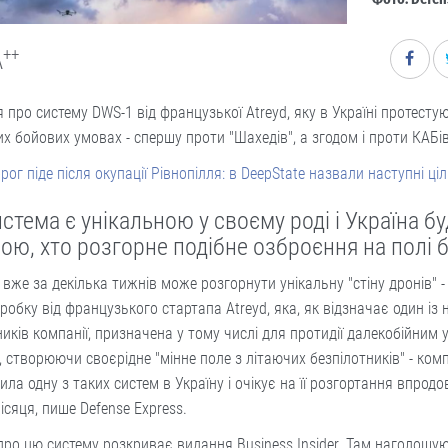
++
A
 про систему DWS-1 від французької Atreyd, яку в Україні протесту
х бойових умовах - спершу проти "Шахедів", а згодом і проти КАБів
рог піде після окупації Рівнопілля: в DeepState назвали наступні ці
стема є унікальною у своєму роді і Україна б
ою, хто розгорне подібне озброєння на полі 
 вже за декілька тижнів може розгорнути унікальну "стіну дронів" -
робку від французького стартапа Atreyd, яка, як відзначає один із
иків компанії, призначена у тому числі для протидії далекобійним
 створюючи своєрідне "мінне поле з літаючих безпілотників" - ком
ила одну з таких систем в Україну і очікує на її розгортання впрод
ісяця, пише Defense Express.
про цю систему розкриває видання Business Insider. Там наголошу