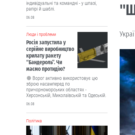
індивідуальні та командні - у шпазі,
"Ш
рапірі й шаблі.
06.08
Украї
Люди і проблеми
Росія запустила у
серійне виробництво
крилату ракету
“Бандероль”. Чи
маємо протидію?
Ворог активно використовує цю
зброю насамперед по
причорноморських областях -
Херсонській, Миколаївській та Одеській.
06.08
Політика