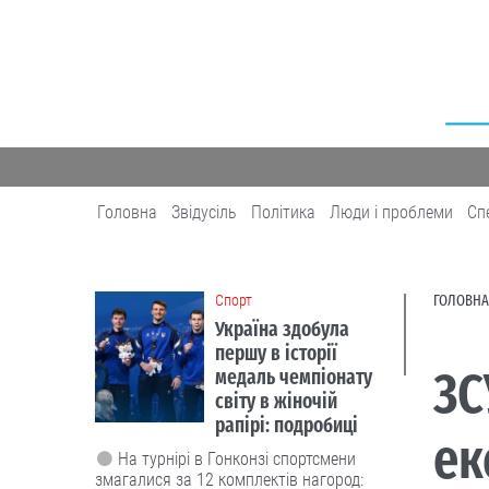
Головна
Звідусіль
Політика
Люди і проблеми
Сп
Cпорт
ГОЛОВНА
Україна здобула
першу в історії
ЗС
медаль чемпіонату
світу в жіночій
рапірі: подробиці
ек
На турнірі в Гонконзі спортсмени
змагалися за 12 комплектів нагород: