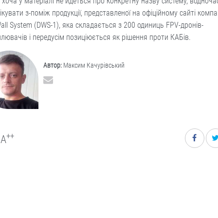
, хоча у матеріалі не йдеться про конкретну назву систему, водноча
ікувати з-поміж продукції, представленої на офіційному сайті компан
all System (DWS-1), яка складається з 200 одиниць FPV-дронів-
лювачів і передусім позиціюється як рішення проти КАБів.
Автор:
Максим Качурівський
++
A