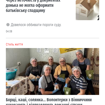
Через неточність у документах
донька не могла оформити
батьківську спадщину
Довелося оббивати пороги суду.
04.08
Cтиль життя
Борщі, каші, солянка... Волонтерки з Вінниччини
куховарять і відправляють домашні страви