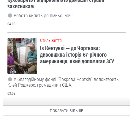
захисникам
Робота кипить до пізньої ночі.
04.08
Cтиль життя
Із Кентуккі — до Чорткова:
дивовижна історія 67-річного
американця, який допомагає ЗСУ
У благодійному фонді “Покрова Чортків” волонтерить
Клей Роджерс, громадянин США.
03.08
ПОКАЗАТИ БІЛЬШЕ