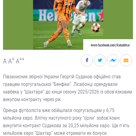
Фото facebook.com/fcshakhtar
+
++
A
A
A
Півзахисник збірної України Георгій Судаков офіційно став
гравцем португальської “Бенфіки”. Лісабонці орендували
хавбека у “Шахтаря” до кінця сезону 2025/2026 із обов’язковим
викупом контракту через рік.
Оренда футболіста вже обійшлася португальцям у 6,75
мільйона євро. Влітку наступного року “орли” зобов’язані
викупити контракт Судакова за 20,25 мільйона євро. Ще п’ять
мільйонів євро “Шахтар” може отримати як бонуси.