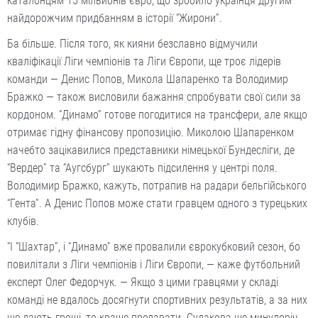
каталонцям 15 мільйонів євро, що зробило українця другим
найдорожчим придбанням в історії “Жирони”.
Ба більше. Після того, як кияни безславно відмучили
кваліфікації Ліги чемпіонів та Ліги Європи, ще троє лідерів
команди — Денис Попов, Микола Шапаренко та Володимир
Бражко — також висловили бажання спробувати свої сили за
кордоном. “Динамо” готове погодитися на трансфери, але якщо
отримає гідну фінансову пропозицію. Миколою Шапаренком
начебто зацікавилися представники німецької Бундесліги, де
“Вердер” та “Аугсбург” шукають підсилення у центрі поля.
Володимир Бражко, кажуть, потрапив на радари бельгійського
“Гента”. А Денис Попов може стати гравцем одного з турецьких
клубів.
“І “Шахтар”, і “Динамо” вже провалили єврокубковий сезон, бо
повилітали з Ліги чемпіонів і Ліги Європи, — каже футбольний
експерт Олег Федорчук. — Якщо з цими гравцями у складі
команді не вдалось досягнути спортивних результатів, а за них
ще дають гроші, то краще продавати. Судакова ще минулоріч