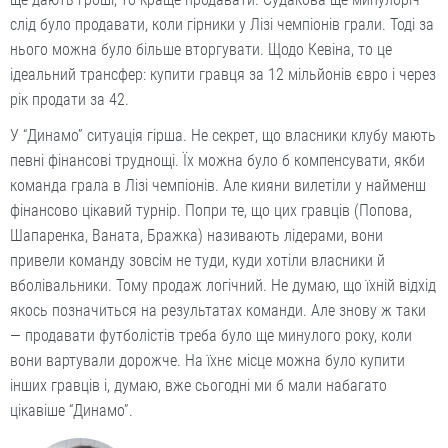
слід було продавати, коли гірники у Лізі чемпіонів грали. Тоді за
нього можна було більше вторгувати. Щодо Кевіна, то це
ідеальний трансфер: купити гравця за 12 мільйонів євро і через
рік продати за 42.
У “Динамо” ситуація гірша. Не секрет, що власники клубу мають
певні фінансові труднощі. Їх можна було б компенсувати, якби
команда грала в Лізі чемпіонів. Але кияни вилетіли у найменш
фінансово цікавий турнір. Попри те, що цих гравців (Попова,
Шапаренка, Ваната, Бражка) називають лідерами, вони
привели команду зовсім не туди, куди хотіли власники й
вболівальники. Тому продаж логічний. Не думаю, що їхній відхід
якось позначиться на результатах команди. Але знову ж таки
— продавати футболістів треба було ще минулого року, коли
вони вартували дорожче. На їхнє місце можна було купити
інших гравців і, думаю, вже сьогодні ми б мали набагато
цікавіше “Динамо”.