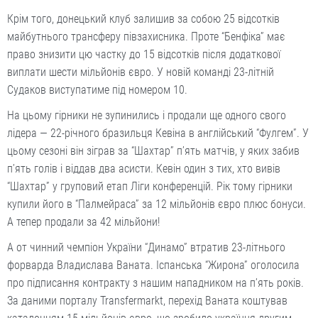
Крім того, донецький клуб залишив за собою 25 відсотків
майбутнього трансферу півзахисника. Проте “Бенфіка” має
право знизити цю частку до 15 відсотків після додаткової
виплати шести мільйонів євро. У новій команді 23-літній
Судаков виступатиме під номером 10.
На цьому гірники не зупинились і продали ще одного свого
лідера — 22-річного бразильця Кевіна в англійський “Фулгем”. У
цьому сезоні він зіграв за “Шахтар” п’ять матчів, у яких забив
п’ять голів і віддав два асисти. Кевін один з тих, хто вивів
“Шахтар” у груповий етап Ліги конференцій. Рік тому гірники
купили його в “Палмейраса” за 12 мільйонів євро плюс бонуси.
А тепер продали за 42 мільйони!
А от чинний чемпіон України “Динамо” втратив 23-літнього
форварда Владислава Ваната. Іспанська “Жирона” оголосила
про підписання контракту з нашим нападником на п’ять років.
За даними порталу Transfermarkt, перехід Ваната коштував