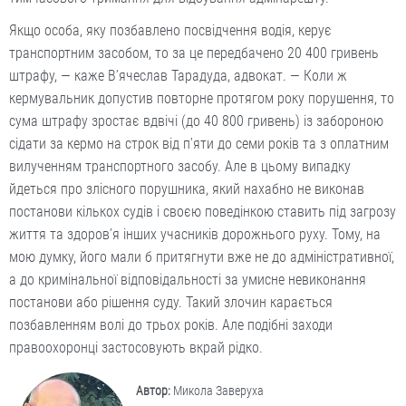
Якщо особа, яку позбавлено посвідчення водія, керує
транспортним засобом, то за це передбачено 20 400 гривень
штрафу, — каже В’ячеслав Тарадуда, адвокат. — Коли ж
кермувальник допустив повторне протягом року порушення, то
сума штрафу зростає вдвічі (до 40 800 гривень) із забороною
сідати за кермо на строк від п’яти до семи років та з оплатним
вилученням транспортного засобу. Але в цьому випадку
йдеться про злісного порушника, який нахабно не виконав
постанови кількох судів і своєю поведінкою ставить під загрозу
життя та здоров’я інших учасників дорожнього руху. Тому, на
мою думку, його мали б притягнути вже не до адміністративної,
а до кримінальної відповідальності за умисне невиконання
постанови або рішення суду. Такий злочин карається
позбавленням волі до трьох років. Але подібні заходи
правоохоронці застосовують вкрай рідко.
Автор:
Микола Заверуха