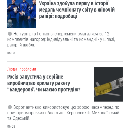
Україна здобула першу в історії
медаль чемпіонату світу в жіночій
рапірі: подробиці
На турнірі в Гонконзі спортсмени змагалися за 12
комплектів нагород: індивідуальні та командні - у шпазі,
рапірі й шаблі.
06.08
Люди і проблеми
Росія запустила у серійне
виробництво крилату ракету
“Бандероль”. Чи маємо протидію?
Ворог активно використовує цю зброю насамперед по
причорноморських областях - Херсонській, Миколаївській
та Одеській.
06.08