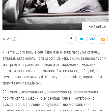
Фото freepik.com
+
++
A
A
A
У квітні цього року в селі Терентіїв екіпаж патрульної поліції
зупинив автомобіль Ford Escort. За кермом, як зазначається у
матеріалах справи, перебував житомирянин з ознаками
наркотичного сп’яніння: чоловік був неприродно блідий, зі
звуженими зіницями, які не реагували на світло, вираженим
тремтінням пальців рук.
29-річному кермувальнику правоохоронці запропонували
пройти огляд у медичному закладі. Але він категорично
відмовився. Ба більше. З’ясувалося, що молодик хоч і
позбавлений права керування транспортними засобами, вже