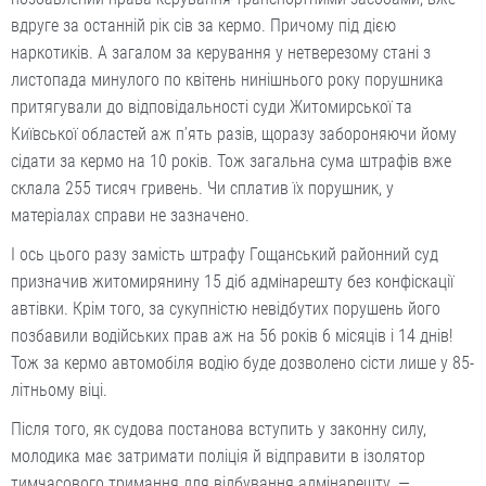
вдруге за останній рік сів за кермо. Причому під дією
наркотиків. А загалом за керування у нетверезому стані з
листопада минулого по квітень нинішнього року порушника
притягували до відповідальності суди Житомирської та
Київської областей аж п’ять разів, щоразу забороняючи йому
сідати за кермо на 10 років. Тож загальна сума штрафів вже
склала 255 тисяч гривень. Чи сплатив їх порушник, у
матеріалах справи не зазначено.
І ось цього разу замість штрафу Гощанський районний суд
призначив житомирянину 15 діб адмінарешту без конфіскації
автівки. Крім того, за сукупністю невідбутих порушень його
позбавили водійських прав аж на 56 років 6 місяців і 14 днів!
Тож за кермо автомобіля водію буде дозволено сісти лише у 85-
літньому віці.
Після того, як судова постанова вступить у законну силу,
молодика має затримати поліція й відправити в ізолятор
тимчасового тримання для відбування адмінарешту. —