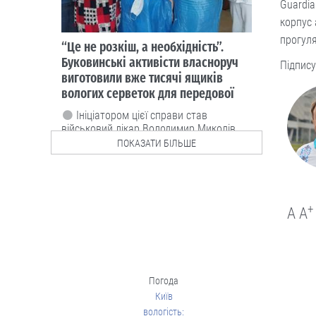
Люди і проблеми
Guardia
Стягнення боргу за
корпус 
розпискою
прогуля
Підпису
Як повернути позичені кошти.
05.08
ПОКАЗАТИ БІЛЬШЕ
Люди і проблеми
Через неточність у
документах донька
не могла оформити
+
A
A
батьківську
спадщину
Довелося оббивати пороги суду.
04.08
Погода
Київ
вологість: