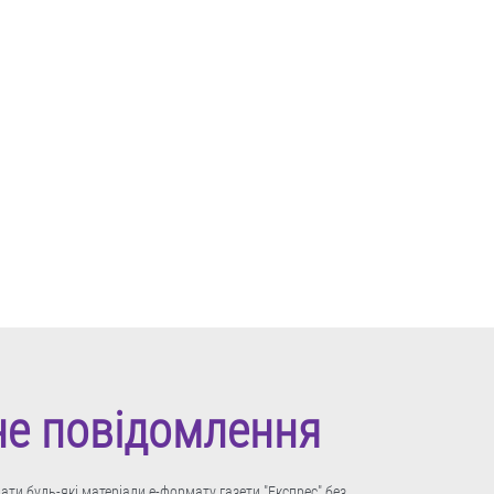
не повідомлення
ти будь-які матеріали е-формату газети "Експрес" без