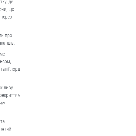
тку, де
ючи, що
 через
али про
шканців.
аме
енсом,
танії лорд
собливу
перекриттям
ьку
 та
йнятий