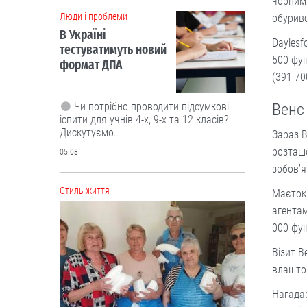
чорними
Cтиль життя
обуривс
Daylesf
500 фун
(391 70
Венс 
Зараз В
розташо
зобов’я
“Це не розкіш, а необхідність”.
Буковинські активісти власноруч
Маєток
виготовили вже тисячі ящиків
агентам
вологих серветок для передової
000 фун
Ініціатором цієї справи став
військовий лікар Володимир Миколів.
Візит В
влаштов
05.08
Нагадає