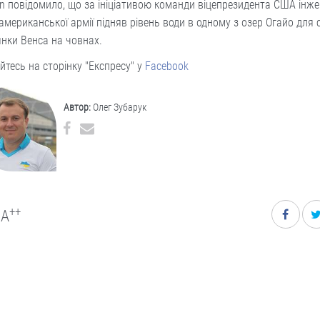
n повідомило, що за ініціативою команди віцепрезидента США інж
американської армії підняв рівень води в одному з озер Огайо для 
нки Венса на човнах.
йтесь на сторінку "Експресу" у
Facebook
Автор:
Олег Зубарук
++
A