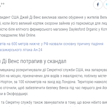
++
A
зидент США Джей Ді Венс викликав хвилю обурення у жителів Вели
ї, коли його великий кортеж охорони зайняв усі паркомісця для лю
ністю біля елітного фермерського магазину Daylesford Organic у Кот
повідомляє Mail Online.
етів на 600 метрів нижче: у РФ назвали основну причину падіння
асажирського літака Ан-24
 Ді Венс потрапив у скандал
 мешканці розкритикували дії Секретної служби США, яка запаркув
ілі на місцях, призначених для водіїв з інвалідністю, поблизу місте
-Нортон, за 100 кілометрів на захід від Лондона. Територію навкол
ю оточили, щоб забезпечити безпеку Венса під час першого дня йог
ки в Оксфордширі.
 та Секретну службу також звинуватили в тому, що вони нібито ви