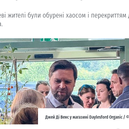
еві жителі були обурені хаосом і перекриттям
.
Джей Ді Венс у магазині Daylesford Organic / ©