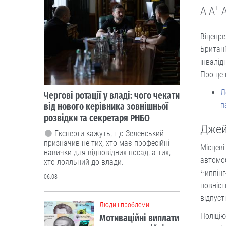
+
A
A
Віцепре
Британі
інвалід
Про це 
Л
Чергові ротації у владі: чого чекати
п
від нового керівника зовнішньої
розвідки та секретаря РНБО
Джей
Експерти кажуть, що Зеленський
призначив не тих, хто має професійні
Місцеві
навички для відповідних посад, а тих,
автомоб
хто лояльний до влади.
Чиппінг
06.08
повніст
відпуст
Люди і проблеми
Поліцію
Мотиваційні виплати