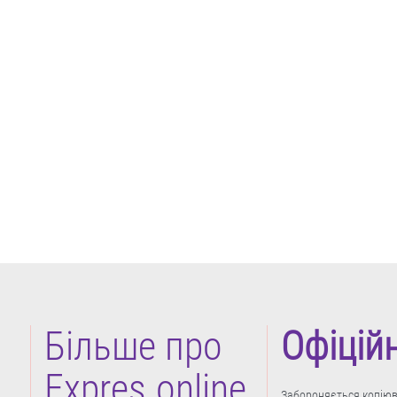
Більше про
Офіцій
Expres.online
Забороняється копіюва