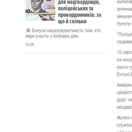
для нацгвардійців,
жителів
поліцейських та
зупинив
прикордонників: за
мешканц
що й скільки
пункти
Бонуси нараховуватимуть тим, хто
"Поліці
бере участь у бойових діях.
соцмере
06.08
10 сер
на місц
Люди і проблеми
якого с
В Україні
Ентоні
тестуватимуть новий
формат ДПА
Америка
цікавіс
Чи потрібно проводити підсумкові
доріг ч
іспити для учнів 4-х, 9-х та 12 класів?
місцеві
Дискутуємо.
Жителі 
05.08
службов