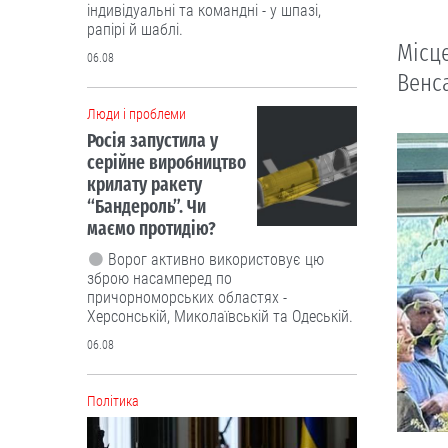
індивідуальні та командні - у шпазі,
рапірі й шаблі.
Місц
06.08
Венса
Люди і проблеми
Росія запустила у
серійне виробництво
крилату ракету
“Бандероль”. Чи
маємо протидію?
Ворог активно використовує цю
зброю насамперед по
причорноморських областях -
Херсонській, Миколаївській та Одеській.
06.08
Політика