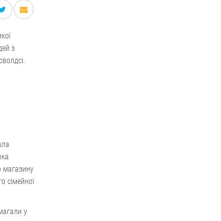
кої
дей з
сволдсі.
ала
чка
о магазину
о сімейної
магали у