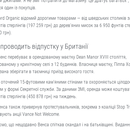
 джипами. Я не зміг потрапити до магазину. Це дратує багатьох",
я один із покупців.
ord Organic відомий дорогими товарами — від шведських столиків з
тів стерлінгів (197 259 грн) до дерев’яних мисок за 6 950 фунтів сте
0 грн).
проводить відпустку у Британії
енс перебуває в орендованому маєтку Dean Manor XVIII століття,
ваному у крихітному селі з 12 будинків. Власниця маєтку, Піппа Хо
зана зберігати в таємниці приїзд високого гостя.
 оточений 15-футовими кам’яними стінами та охороняється цілод
и у формі Секретної служби. За даними ЗМІ, оренда може коштува
тів стерлінгів (450 878 грн) на тиждень.
енса також привернув протестувальників, зокрема з коаліції Stop Tr
ують акції Vance Not Welcome.
мо, що нещодавно Венса спіткав скандал і на батьківщині. Виданн