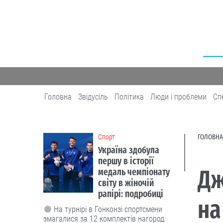
Головна
Звідусіль
Політика
Люди і проблеми
Сп
Cпорт
ГОЛОВНА
Україна здобула
першу в історії
Дж
медаль чемпіонату
світу в жіночій
рапірі: подробиці
на
На турнірі в Гонконзі спортсмени
змагалися за 12 комплектів нагород: