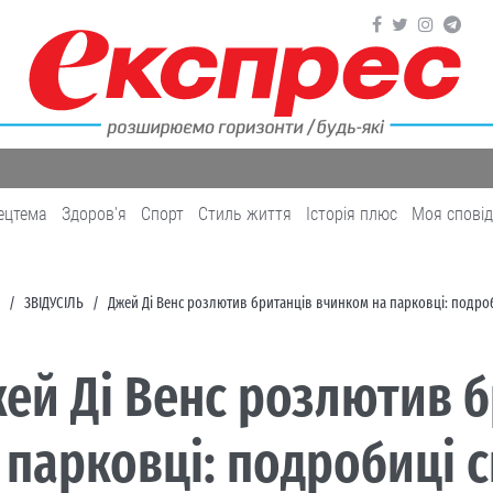
ецтема
Здоров'я
Cпорт
Cтиль життя
Історія плюс
Моя спові
ЗВІДУСІЛЬ
Джей Ді Венс розлютив британців вчинком на парковці: подро
ей Ді Венс розлютив 
 парковці: подробиці 