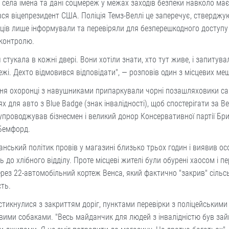
 села імена та дані соцмереж у межах заходів безпеки навколо має
ся віцепрезидент США. Поліція Темз-Веллі це заперечує, стверджу
ів лише інформували та перевіряли для безперешкодного доступу
 контролю.
я стукала в кожні двері. Вони хотіли знати, хто тут живе, і запитув
жі. Дехто відмовився відповідати", — розповів один з місцевих ме
пня охоронці з навушниками припаркували чорні позашляховики с
ях для авто з Blue Badge (знак інвалідності), щоб спостерігати за В
упроводжував бізнесмен і великий донор Консервативної партії Бри
 Бемфорд.
нський політик провів у магазині близько трьох годин і виявив о
ть до хлібного відділу. Проте місцеві жителі були обурені хаосом і 
ерез 22-автомобільний кортеж Венса, який фактично "закрив" сільс
сть.
стикнулися з закриттям доріг, пунктами перевірки з поліцейськими
ими собаками. "Весь майданчик для людей з інвалідністю був за