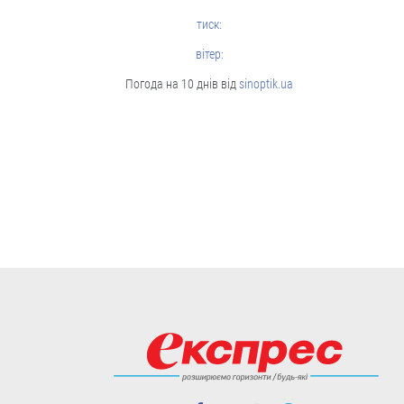
Cтиль життя
тиск:
вітер:
Погода на 10 днів від
sinoptik.ua
Борщі, каші, солянка... Волонтерки
з Вінниччини куховарять і
відправляють домашні страви
захисникам
Робота кипить до пізньої ночі.
04.08
Cтиль життя
Із Кентуккі — до