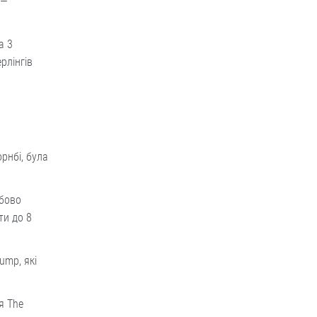
 —
а 3
рлінгів
рнбі, була
обово
ти до 8
ump, які
я The