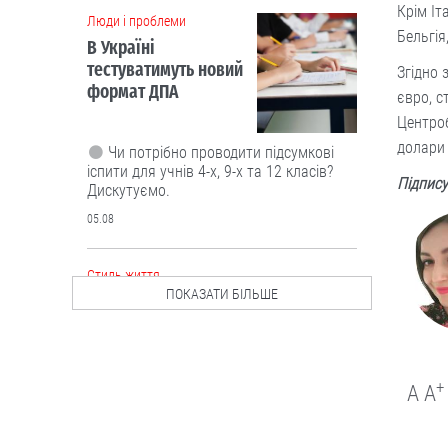
Крім Іт
Люди і проблеми
Бельгія
В Україні
тестуватимуть новий
Згідно 
формат ДПА
євро, с
Центроб
долари
Чи потрібно проводити підсумкові
іспити для учнів 4-х, 9-х та 12 класів?
Підпису
Дискутуємо.
05.08
Cтиль життя
ПОКАЗАТИ БІЛЬШЕ
+
A
A