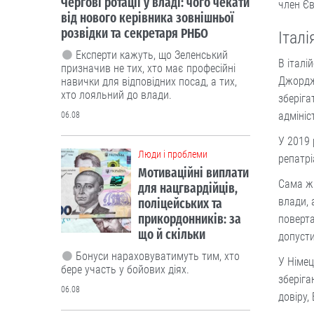
Чергові ротації у владі: чого чекати
член Єв
від нового керівника зовнішньої
розвідки та секретаря РНБО
Італі
Експерти кажуть, що Зеленський
В італі
призначив не тих, хто має професійні
Джорджі
навички для відповідних посад, а тих,
хто лояльний до влади.
зберіга
адмініс
06.08
У 2019 
Люди і проблеми
репатрі
Мотиваційні виплати
Сама ж 
для нацгвардійців,
влади, 
поліцейських та
прикордонників: за
поверта
що й скільки
допусти
Бонуси нараховуватимуть тим, хто
У Німец
бере участь у бойових діях.
зберіга
06.08
довіру,