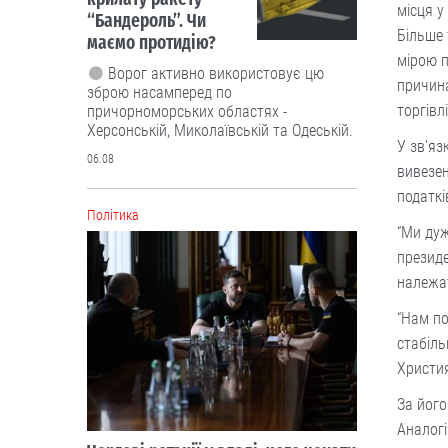
місця у
“Бандероль”. Чи
Більше 
маємо протидію?
мірою 
Ворог активно використовує цю
причина
зброю насамперед по
торгівл
причорноморських областях -
Херсонській, Миколаївській та Одеській.
У зв'яз
06.08
вивезен
податкі
Політика
“Ми дуж
президе
належа
“Нам по
стабіль
Христия
За його
Аналогі