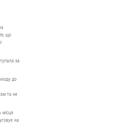
ра
те, що
ї
ступала за
иходу до
пом та не
ь місця
уговує на