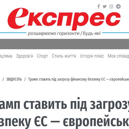
ецтема
Здоров'я
Cпорт
Cтиль життя
Історія плюс
Моя спові
ЗВІДУСІЛЬ
Трамп ставить під загрозу фінансову безпеку ЄС — європейськ
амп ставить під загро
зпеку ЄС — європейськ