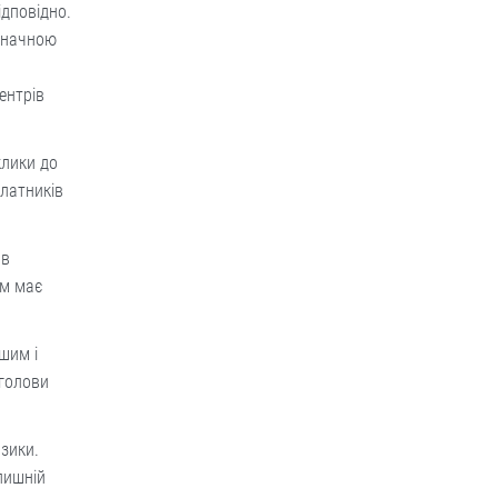
ідповідно.
 значною
ентрів
клики до
латників
ив
ом має
шим і
 голови
изики.
лишній