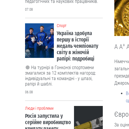
педагогічних та наукових працівників.
07.08
Cпорт
Україна здобула
першу в історії
+
медаль чемпіонату
A
A
світу в жіночій
рапірі: подробиці
Німеччи
На турнірі в Гонконзі спортсмени
загальн
змагалися за 12 комплектів нагород:
президе
індивідуальні та командні - у шпазі,
Джером
рапірі й шаблі.
06.08
В
о
Люди і проблеми
Євро
Росія запустила у
серійне виробництво
За оцін
крилату ракету