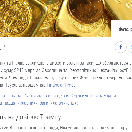
Фото: 
++
A
ну та Італію закликають вивести золоті запаси, що зберігаються 
у суму $245 млрд до Європи на тлі “геополітичної нестабільності” і
нта Дональда Трампа на адресу голови Федеральної резервної си
а Пауелла, повідомляє
Financial Times.
орог вдарив балістикою по ліцею на Одещині: постраждали
динадцятикласники, загинула вчителька
па не довіряє Трампу
ками Всесвітньої золотої ради, Німеччина та Італія займають друге