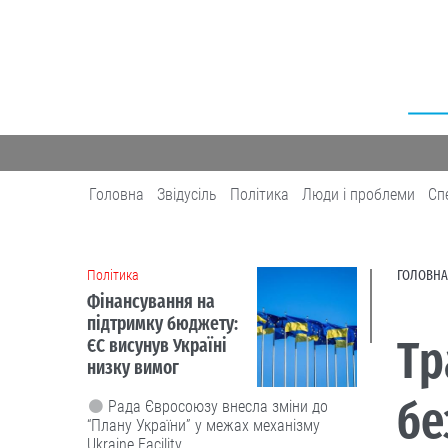
Головна
Звідусіль
Політика
Люди і проблеми
Сп
Політика
ГОЛОВНА
Фінансування на
підтримку бюджету:
Тр
ЄС висунув Україні
низку вимог
бе
Рада Євросоюзу внесла зміни до
“Плану України” у межах механізму
Ukraine Facility.