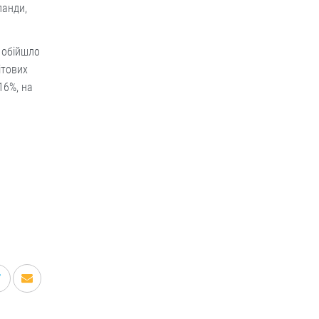
ланди,
 обійшло
ітових
16%, на