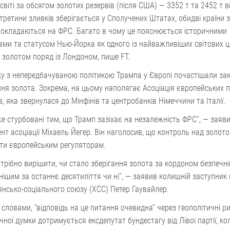
 світі за обсягом золотих резервів (після США) — 3352 т та 2452 т в
третини зливків зберігається у Сполучених Штатах, обидві країни
покладаються на ФРС. Багато в чому це пояснюється історичними
ми та статусом Нью-Йорка як одного із найважливіших світових ц
і золотом поряд із Лондоном, пише FT.
ку з непередбачуваною політикою Трампа у Європі почастішали за
ня золота. Зокрема, на цьому наполягає Асоціація європейських п
в, яка звернулася до Мінфінів та центробанків Німеччини та Італії.
е стурбовані тим, що Трамп зазіхає на незалежність ФРС”, — заяв
нт асоціації Міхаель Йегер. Він наголосив, що контроль над золот
ти європейським регуляторам.
трібно вирішити, чи стало зберігання золота за кордоном безпечні
нішим за останнє десятиліття чи ні”, — заявив колишній заступник
нсько-соціального союзу (ХСС) Петер Гаувайлер.
 словами, “відповідь на це питання очевидна” через геополітичні р
чної думки дотримується ексдепутат бундестагу від Лівої партії, ко