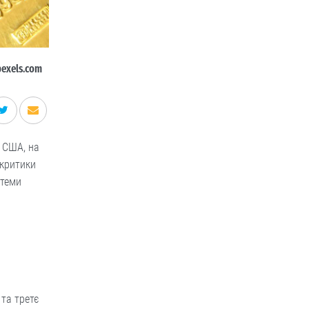
pexels.com
в США, на
 критики
стеми
 та третє