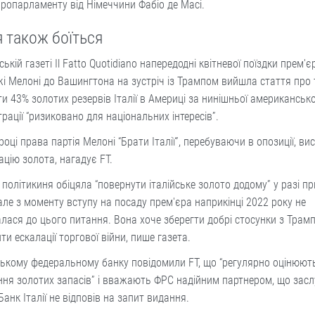
ропарламенту від Німеччини Фабіо де Масі.
я також боїться
йській газеті Il Fatto Quotidiano напередодні квітневої поїздки прем'є
 Мелоні до Вашингтона на зустріч із Трампом вийшла стаття про 
ти 43% золотих резервів Італії в Америці за нинішньої американсько
трації “ризиковано для національних інтересів”.
році права партія Мелоні “Брати Італії”, перебуваючи в опозиції, ви
ацію золота, нагадує FT.
політикиня обіцяла “повернути італійське золото додому” у разі пр
але з моменту вступу на посаду прем'єра наприкінці 2022 року не
лася до цього питання. Вона хоче зберегти добрі стосунки з Трам
ти ескалації торгової війни, пише газета.
ькому федеральному банку повідомили FT, що “регулярно оцінюют
ння золотих запасів” і вважають ФРС надійним партнером, що засл
 Банк Італії не відповів на запит видання.