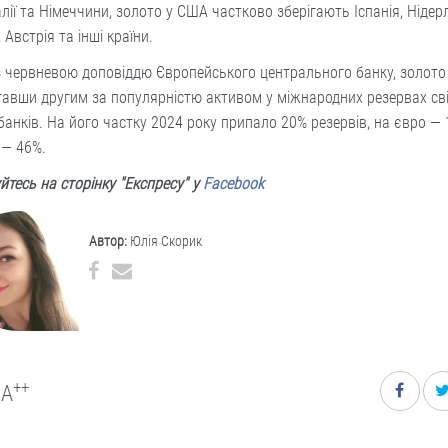
алії та Німеччини, золото у США частково зберігають Іспанія, Нідер
, Австрія та інші країни.
з червневою доповіддю Європейського центрального банку, золото
тавши другим за популярністю активом у міжнародних резервах св
анків. На його частку 2024 року припало 20% резервів, на євро — 
 — 46%.
йтесь на сторінку "Експресу" у
Facebook
Автор:
Юлія Скорик
++
A